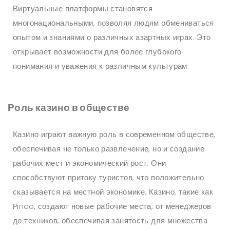
Виртуальные платформы становятся
многонациональными, позволяя людям обмениваться
опытом и знаниями о различных азартных играх. Это
открывает возможности для более глубокого
понимания и уважения к различным культурам.
Роль казино в обществе
Казино играют важную роль в современном обществе,
обеспечивая не только развлечение, но и создание
рабочих мест и экономический рост. Они
способствуют притоку туристов, что положительно
сказывается на местной экономике. Казино, такие как
Pinco, создают новые рабочие места, от менеджеров
до техников, обеспечивая занятость для множества