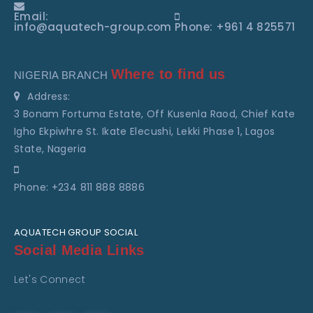
Email:
info@aquatech-group.com
Phone: +961 4 825571
Where to find us
NIGERIA BRANCH
Address:
3 Bonam Fortuma Estate, Off Kusenla Raod, Chief Kate
Igho Ekpiwhre St. Ikate Elecushi, Lekki Phase 1, Lagos
State, Nageria
Phone: +234 811 888 8886
AQUATECH GROUP SOCIAL
Social Media Links
Let's Connect