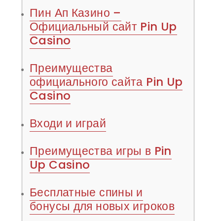
Пин Ап Казино –
Официальный сайт Pin Up
Casino
Преимущества
официального сайта Pin Up
Casino
Входи и играй
Преимущества игры в Pin
Up Casino
Бесплатные спины и
бонусы для новых игроков