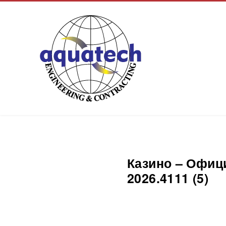
Aquatech Group
Казино – Офици
2026.4111 (5)