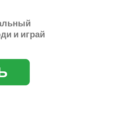
иальный
оди и играй
Ь