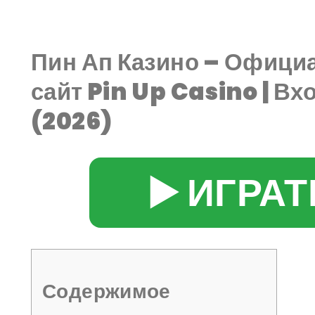
Пин Ап Казино – Офиц
сайт Pin Up Casino | Вх
(2026)
▶️ ИГРАТ
Содержимое