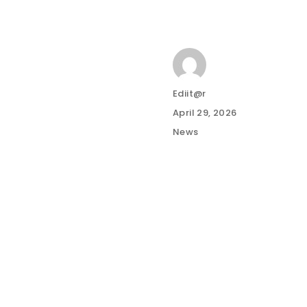
Author
Ediit@r
Posted
April 29, 2026
on
Categories
News