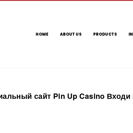
HOME
ABOUT US
PRODUCTS
I
альный сайт Pin Up Casino Входи 