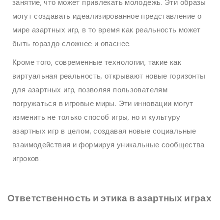
занятие, что может привлекать молодежь. Эти образы
могут создавать идеализированное представление о
мире азартных игр, в то время как реальность может
быть гораздо сложнее и опаснее.
Кроме того, современные технологии, такие как
виртуальная реальность, открывают новые горизонты
для азартных игр, позволяя пользователям
погружаться в игровые миры. Эти инновации могут
изменить не только способ игры, но и культуру
азартных игр в целом, создавая новые социальные
взаимодействия и формируя уникальные сообщества
игроков.
Ответственность и этика в азартных играх