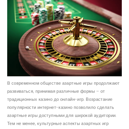
В современном обществе азартные игры продолжают
развиваться, принимая различные формы – от
традиционных казино до онлайн-игр. Возрастание
популярности интернет-казино позволило сделать
азартные игры доступными для широкой аудитории.
Тем не менее, культурные аспекты азартных игр