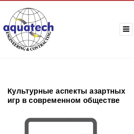
Aquatech Group
Культурные аспекты азартных
игр в современном обществе