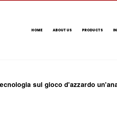
HOME
ABOUT US
PRODUCTS
I
tecnologia sul gioco d'azzardo un'ana