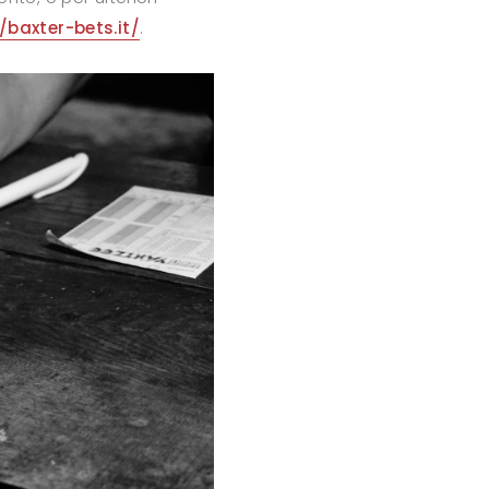
/baxter-bets.it/
.