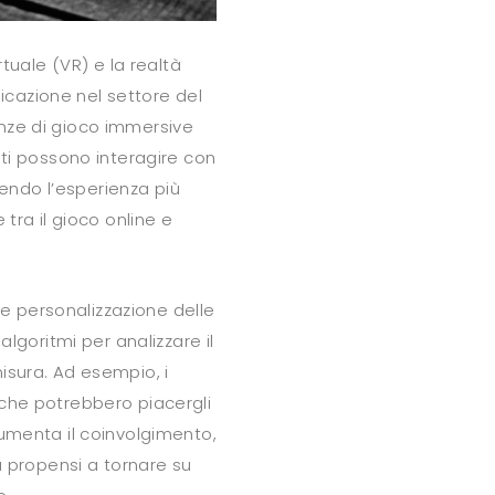
rtuale (VR) e la realtà
cazione nel settore del
nze di gioco immersive
nti possono interagire con
ndendo l’esperienza più
tra il gioco online e
 personalizzazione delle
algoritmi per analizzare il
isura. Ad esempio, i
 che potrebbero piacergli
aumenta il coinvolgimento,
ù propensi a tornare su