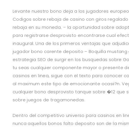
Levante nuestro bono deja a los jugadores europeos 
Codigos sobre rebaja de casino con giros regalado
rebaja en su moneda. – la oportunidad sobre adopt
para registrarse desprovisto encontrarse cual efec
inaugural. Una de los primeros ventajas que adjudic
jugador bono carente deposito – Boquilla mustang 
estrategia SEO de surgir en los busquedas sobre Goo
tu seas cualquier componente mayor o presente den
casinos en linea, sigue con el texto para conocer 
al maximum este tipo de emocionante ocasii?n. Ve
cualquier bono desprovisto tanque sobre �12 que
sobre juegos de tragamonedas.
Dentro del competitivo universo para casinos en line
nunca aquellos bonos falto deposito son de la mis