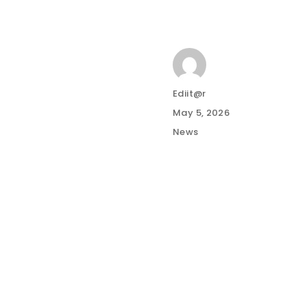
Author
Ediit@r
Posted
May 5, 2026
on
Categories
News