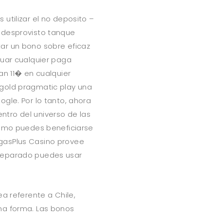
utilizar el no deposito –
 desprovisto tanque
ar un bono sobre eficaz
tuar cualquier paga
an 11� en cualquier
gold pragmatic play una
gle. Por lo tanto, ahora
tro del universo de las
como puedes beneficiarse
gasPlus Casino provee
 separado puedes usar
a referente a Chile,
ma forma. Las bonos