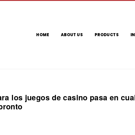
HOME
ABOUT US
PRODUCTS
I
ara los juegos de casino pasa en cua
pronto