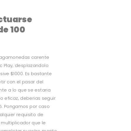
ctuarse
de 100
 tragamonedas carente
c Play, desplazandolo
sive $1000. Es bastante
ir con el pasar del
te a lo que se estaria
o eficaz, deberias seguir
5. Pongamos por caso
lquier requisito de
multiplicador que le
 completar nuestro monto