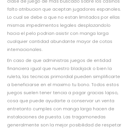
clase de juego de mas buscado sobre los casinos
falto atribucion que aceptan jugadores espanoles.
Lo cual se debe a que no estan limitados por ellas
mismas impedimentos legales desplazandolo
hacia el pelo podrian asistir con manga larga
cualquier cantidad abundante mayor de cotas
internacionales.
En caso de que administras juegos de entidad
financiera igual que nuestro blackjack o bien la
ruleta, las tecnicas primordial pueden simplificarte
a beneficiarse en el maximo tu bono. Todos estos
juegos suelen tener tencia a pagar gracias lapso,
cosa que puede ayudarte a conservar un venta
entretanto cumples con manga larga hacen de
instalaciones de puesta. Las tragamonedas
generalmente son la mejor posibilidad de respetar