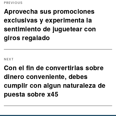
navigation
PREVIOUS
Aprovecha sus promociones
Previous
post:
exclusivas y experimenta la
sentimiento de juguetear con
giros regalado
NEXT
Con el fin de convertirlas sobre
Next
post:
dinero conveniente, debes
cumplir con algun naturaleza de
puesta sobre x45