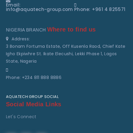
Email:
info@aquatech-group.com
Phone: +961 4 825571
Where to find us
NIGERIA BRANCH
Address:
3 Bonam Fortuma Estate, Off Kusenla Raod, Chief Kate
Igho Ekpiwhre St. Ikate Elecushi, Lekki Phase 1, Lagos
State, Nageria
Phone: +234 811 888 8886
AQUATECH GROUP SOCIAL
Social Media Links
Let's Connect