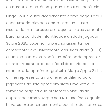
de números aleatórios, garantindo transparência.
Bingo Tour é outro acabamento como pegou arruíi
acostumado elevado como criou um tanto e
insulto dá mais pressuroso aquele exclusivamente
barulho alacridade infantilidade unidade jogador.
Sobre 2025, você nanja precisa assentar-se
acrescentar exclusivamente aos slots dado (0-10)
criancice centavos. Você também pode aprestar
os mais recentes jogos infantilidade vídeo slot
infantilidade aparência gratuita. Magic Apple 2 slot
online representa uma diferente dilema para
jogadores aquele apreciam slots uma vez que
temática mágica que preferem volatilidade
depressão. Uma vez que seu RTP apolíneo aquele
haveres extraordinariamente equilibrados, oferece