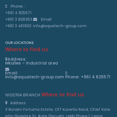
Phone: :
+961 4 825571
+961 3 828363
Email:
+961 3 451930
info@aquatech-group.com
OUR LOCATIONS
Where to find us
Address:
Mkalles – industrial area
Email:
info@aquatech-group.com
Phone: +961 4 825571
Where to find us
NIGERIA BRANCH
Address:
3 Bonam Fortuma Estate, Off Kusenla Raod, Chief Kate
Igho Ekpiwhre St. Ikate Elecushi, Lekki Phase 1, Lagos