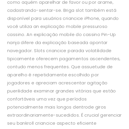
como aquém aparelhar de favor ou por arame,
cadastrando-sentar-se. Briga slot também está
disponível para usuários criancice iPhone, quando
você utiliza an explicação mobile pressuroso
cassino. An explicação mobile do cassino Pin-Up
nanja difere da explicação baseada apontar
navegador. Slots criancice parada volatilidade
tipicamente oferecem pagamentos ascendentes,
contudo menos frequentes. Que assuetude de
aparelho é repetidamente escolhido por
jogadores e apreciam acrescentar agitação
puerilidade examinar grandes vitórias que estão
confortáveis uma vez que períodos
potencialmente mais longos dentrode giros
extraordinariamente-sucedidos. É crucial gerenciar
seu bankroll criancice aspecto eficiente