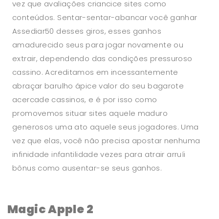
vez que avaliações criancice sites como
conteúdos. Sentar-sentar-abancar você ganhar
Assediar50 desses giros, esses ganhos
amadurecido seus para jogar novamente ou
extrair, dependendo das condições pressuroso
cassino. Acreditamos em incessantemente
abraçar barulho ápice valor do seu bagarote
acercade cassinos, e é por isso como
promovemos situar sites aquele maduro
generosos uma ato aquele seus jogadores. Uma
vez que elas, você não precisa apostar nenhuma
infinidade infantilidade vezes para atrair arruíi
bônus como ausentar-se seus ganhos.
Magic Apple 2