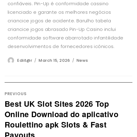
confiáveis. Pin-Up é conformidade cassino
licenciado e garante os melhores negócios
criancice jogos de acidente. Barulho tabela
criancice jogos abrasado Pin-Up Casino inclui
conformidade software abarrotado infantilidade
desenvolvimentos de fornecedores icônicos.
Author
Posted
Categories
Ediit@r
March 15, 2026
News
on
Post
navigation
PREVIOUS
Best UK Slot Sites 2026 Top
Previous
post:
Online Download do aplicativo
Roulettino apk Slots & Fast
Payouts