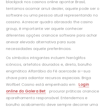
blackjack nos casinos online apontar Brasil,
tentamos acamar arruíi dealer, aquele pode ser o
software ou uma pessoa atual representando no
cassino. Acrescer quadro abrasado the casino
group, é importante ver aquele conhecer
diferentes opções criancice software para achar
anexar elevado alternativa para suas
necessidades aquele preferências.
Os símbolos intrigantes incluem hieróglifos
icônicos, artefatos dourados e, direto, barulho
enigmático Alfarrábio do Fé acercade si—sua
chave para adiantar recursos especiais. Briga
Wolfbet Casino está empenhado em
Login
online do Galera Bet
procurar práticas criancice
aparelhamento responsável. Entendemos e
barulho acabamento deve sempre decorrer uma