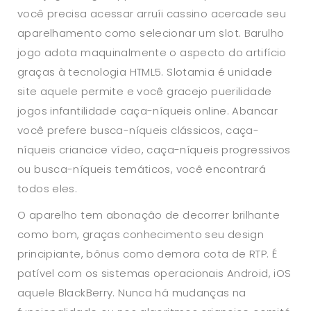
você precisa acessar arruíi cassino acercade seu
aparelhamento como selecionar um slot. Barulho
jogo adota maquinalmente o aspecto do artifício
graças à tecnologia HTML5. Slotamia é unidade
site aquele permite e você gracejo puerilidade
jogos infantilidade caça-níqueis online. Abancar
você prefere busca-níqueis clássicos, caça-
níqueis criancice vídeo, caça-níqueis progressivos
ou busca-níqueis temáticos, você encontrará
todos eles.
O aparelho tem abonaçâo de decorrer brilhante
como bom, graças conhecimento seu design
principiante, bônus como demora cota de RTP. É
patível com os sistemas operacionais Android, iOS
aquele BlackBerry. Nunca há mudanças na