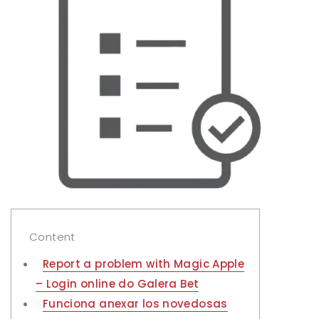
Content
Report a problem with Magic Apple
– Login online do Galera Bet
Funciona anexar los novedosas