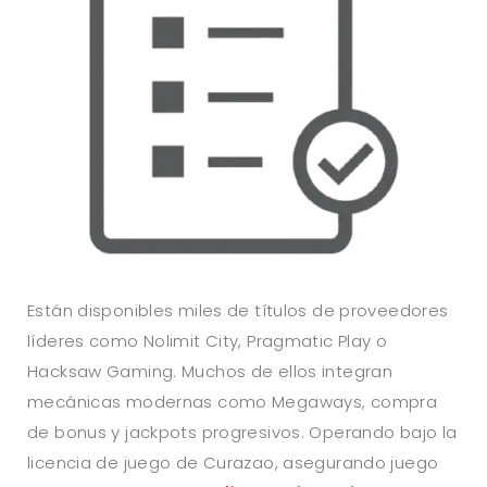
Están disponibles miles de títulos de proveedores
líderes como Nolimit City, Pragmatic Play o
Hacksaw Gaming. Muchos de ellos integran
mecánicas modernas como Megaways, compra
de bonus y jackpots progresivos. Operando bajo la
licencia de juego de Curazao, asegurando juego