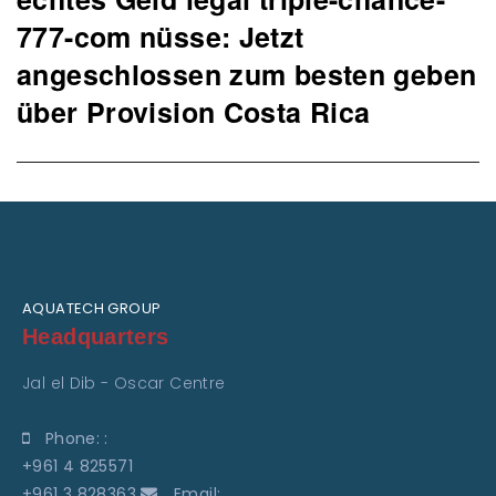
777-com nüsse: Jetzt
angeschlossen zum besten geben
über Provision Costa Rica
AQUATECH GROUP
Headquarters
Jal el Dib - Oscar Centre
Phone: :
+961 4 825571
+961 3 828363
Email: