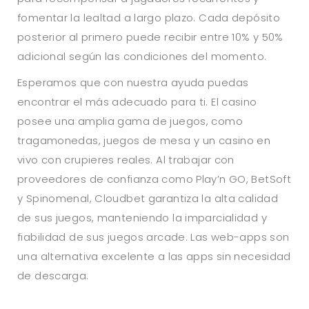
fomentar la lealtad a largo plazo. Cada depósito
posterior al primero puede recibir entre 10% y 50%
adicional según las condiciones del momento.
Esperamos que con nuestra ayuda puedas
encontrar el más adecuado para ti. El casino
posee una amplia gama de juegos, como
tragamonedas, juegos de mesa y un casino en
vivo con crupieres reales. Al trabajar con
proveedores de confianza como Play’n GO, BetSoft
y Spinomenal, Cloudbet garantiza la alta calidad
de sus juegos, manteniendo la imparcialidad y
fiabilidad de sus juegos arcade. Las web-apps son
una alternativa excelente a las apps sin necesidad
de descarga.