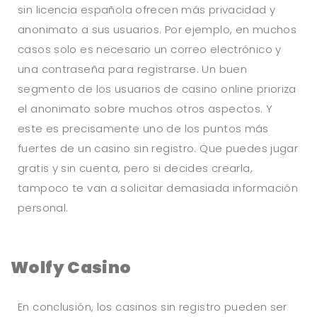
sin licencia española ofrecen más privacidad y
anonimato a sus usuarios. Por ejemplo, en muchos
casos solo es necesario un correo electrónico y
una contraseña para registrarse. Un buen
segmento de los usuarios de casino online prioriza
el anonimato sobre muchos otros aspectos. Y
este es precisamente uno de los puntos más
fuertes de un casino sin registro. Que puedes jugar
gratis y sin cuenta, pero si decides crearla,
tampoco te van a solicitar demasiada información
personal.
Wolfy Casino
En conclusión, los casinos sin registro pueden ser