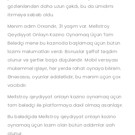
gözləniləndən daha uzun çəkdi, bu da ümidimi
itirməyə səbəb oldu.
Mənim adım Orxandır, 31 yaşım var. Mellstroy
Qeydiyyat Onlayn Kazino Oynamaq Üçün Tam
Bələdçi mənə bu kazinoda başlamaq üçün bütün
lazımi məlumatları verdi. Bonuslar şəffaf təqdim
olunur və şərtlər başa düşüləndir. Mobil versiyası
mükəmməl işləyir, hər yerdə rahat oynaya bilirəm.
Ənəsasısı, oyunlar ədalətlidir, bu mənim üçün çox
vacibdir.
Mellstroy qeydiyyat onlayn kazino oynamaq üçün
tam bələdçi ilə platformaya daxil olmaq asanlaşır.
Bu bələdçidə Mellstroy qeydiyyat onlayn kazino
oynamaq üçün lazım olan bütün addımlar izah
olunur.