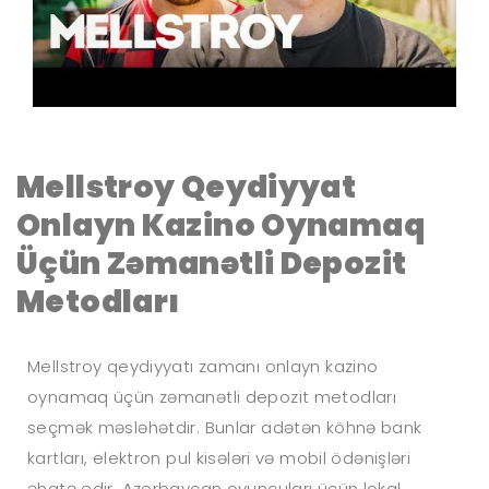
Mellstroy Qeydiyyat
Onlayn Kazino Oynamaq
Üçün Zəmanətli Depozit
Metodları
Mellstroy qeydiyyatı zamanı onlayn kazino
oynamaq üçün zəmanətli depozit metodları
seçmək məsləhətdir. Bunlar adətən köhnə bank
kartları, elektron pul kisələri və mobil ödənişləri
əhatə edir. Azerbaycan oyunçuları üçün lokal