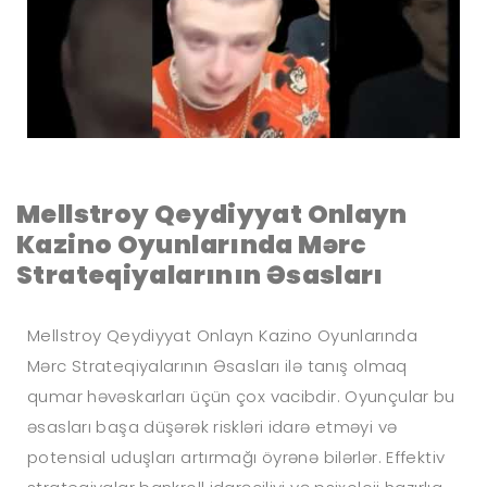
Mellstroy Qeydiyyat Onlayn
Kazino Oyunlarında Mərc
Strateqiyalarının Əsasları
Mellstroy Qeydiyyat Onlayn Kazino Oyunlarında
Mərc Strateqiyalarının Əsasları ilə tanış olmaq
qumar həvəskarları üçün çox vacibdir. Oyunçular bu
əsasları başa düşərək riskləri idarə etməyi və
potensial uduşları artırmağı öyrənə bilərlər. Effektiv