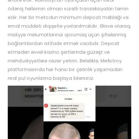
ödəniş həllərinin olması sürətli tranzaksiyaları təmin
edir. Hər bir metodun minimum depozit məbləği və
emal müddəti diqqətlə yoxlanılmalıdır. Əlavə olaraq,
maliyyə məlumatlarınızı qorumaq üçün şifrələnmiş
bağlantılardan istifadə etmək vacibdir. Depozit
etmədən əvvəl kazino şərtlərində güzəşt və
məhdudiyyətlərə nəzər yetirin. Beləliklə, Mellstroy
platformasında hər hansı bir çətinlik yaşamadan
real pul oyunlarına başlaya bilərsiniz.