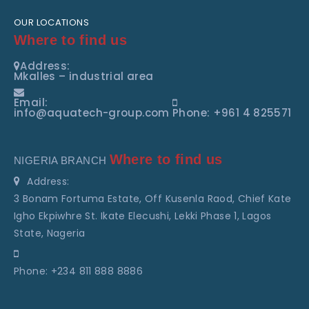
OUR LOCATIONS
Where to find us
Address:
Mkalles – industrial area
Email:
info@aquatech-group.com
Phone: +961 4 825571
Where to find us
NIGERIA BRANCH
Address:
3 Bonam Fortuma Estate, Off Kusenla Raod, Chief Kate
Igho Ekpiwhre St. Ikate Elecushi, Lekki Phase 1, Lagos
State, Nageria
Phone: +234 811 888 8886