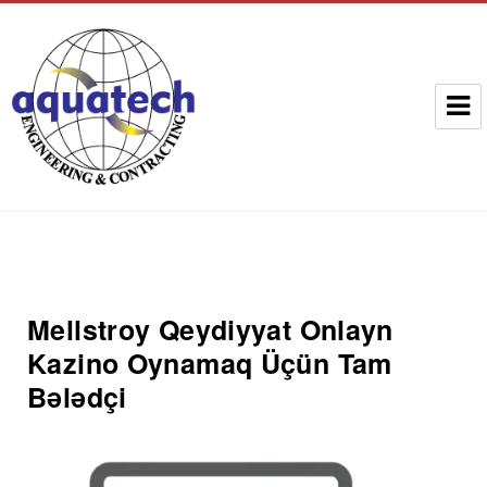
Aquatech Group
Mellstroy Qeydiyyat Onlayn
Kazino Oynamaq Üçün Tam
Bələdçi