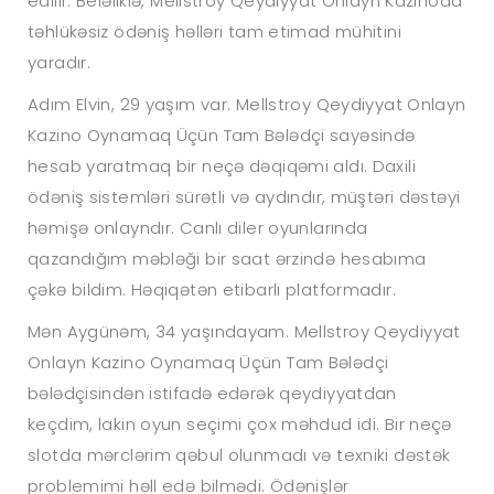
edilir. Beləliklə, Mellstroy Qeydiyyat Onlayn Kazinoda
təhlükəsiz ödəniş həlləri tam etimad mühitini
yaradır.
Adım Elvin, 29 yaşım var. Mellstroy Qeydiyyat Onlayn
Kazino Oynamaq Üçün Tam Bələdçi sayəsində
hesab yaratmaq bir neçə dəqiqəmi aldı. Daxili
ödəniş sistemləri sürətli və aydındır, müştəri dəstəyi
həmişə onlayndır. Canlı diler oyunlarında
qazandığım məbləği bir saat ərzində hesabıma
çəkə bildim. Həqiqətən etibarlı platformadır.
Mən Aygünəm, 34 yaşındayam. Mellstroy Qeydiyyat
Onlayn Kazino Oynamaq Üçün Tam Bələdçi
bələdçisindən istifadə edərək qeydiyyatdan
keçdim, lakin oyun seçimi çox məhdud idi. Bir neçə
slotda mərclərim qəbul olunmadı və texniki dəstək
problemimi həll edə bilmədi. Ödənişlər