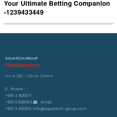
post:
Your Ultimate Betting Companion
-1239433449
AQUATECH GROUP
Headquarters
Jal el Dib - Oscar Centre
Phone: :
+961 4 825571
+961 3 828363
Email:
+961 3 451930
info@aquatech-group.com