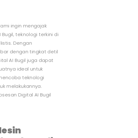
Kami ingin mengajak
gil, teknologi terkini di
istis. Dengan
ar dengan tingkat detil
tal AI Bugil juga dapat
atnya ideal untuk
 mencoba teknologi
tuk melakukannya.
esan Digital AI Bugil
Mesin