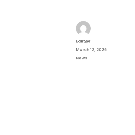
Author
Ediit@r
Posted
March 12, 2026
on
Categories
News