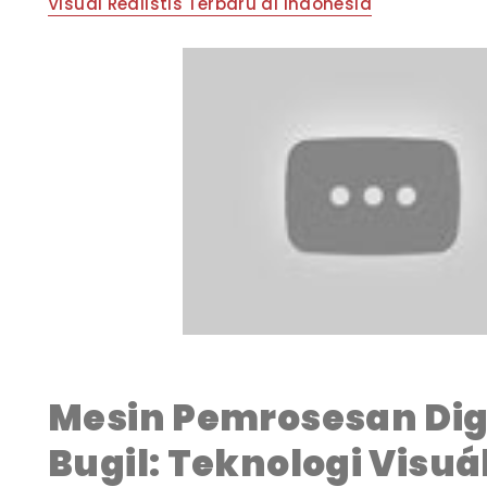
Visuál Realistis Terbaru di Indonesia
Mesin Pemrosesan Digi
Bugil: Teknologi Visuál