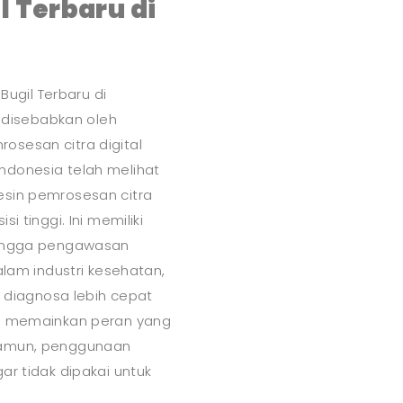
l Terbaru di
Bugil Terbaru di
i disebabkan oleh
osesan citra digital
ndonesia telah melihat
esin pemrosesan citra
i tinggi. Ini memiliki
 hingga pengawasan
alam industri kesehatan,
diagnosa lebih cepat
sia memainkan peran yang
 Namun, penggunaan
ar tidak dipakai untuk