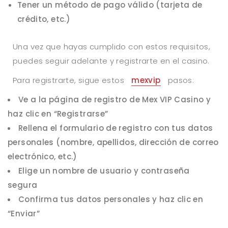
Tener un método de pago válido (tarjeta de
crédito, etc.)
Una vez que hayas cumplido con estos requisitos,
puedes seguir adelante y registrarte en el casino.
Para registrarte, sigue estos
mexvip
pasos:
Ve a la página de registro de Mex VIP Casino y
haz clic en “Registrarse”
Rellena el formulario de registro con tus datos
personales (nombre, apellidos, dirección de correo
electrónico, etc.)
Elige un nombre de usuario y contraseña
segura
Confirma tus datos personales y haz clic en
“Enviar”