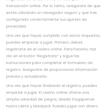
transacción online. Por lo tanto, asegúrate de que
estás utilizando un navegador seguro y que has
configurado correctamente tus ajustes de
privacidad.
Una vez que hayas cumplido con estos requisitos,
puedes empezar a jugar. Primero, debes
registrarte en el casino online. Para hacerlo, haz
clic en el botón “Regístrate” y sigue las
instrucciones para completar el formulario de
registro. Asegúrate de proporcionar información
precisa y actualizada.
Una vez que hayas finalizado el registro, puedes
empezar a jugar. El casino online ofrece una
amplia variedad de juegos, desde tragaperras
hasta ruleta y blackjack. Puedes jugar con dinero