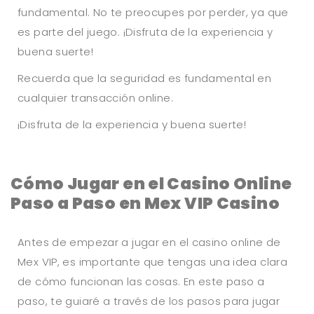
fundamental. No te preocupes por perder, ya que
es parte del juego. ¡Disfruta de la experiencia y
buena suerte!
Recuerda que la seguridad es fundamental en
cualquier transacción online.
¡Disfruta de la experiencia y buena suerte!
Cómo Jugar en el Casino Online
Paso a Paso en Mex VIP Casino
Antes de empezar a jugar en el casino online de
Mex VIP, es importante que tengas una idea clara
de cómo funcionan las cosas. En este paso a
paso, te guiaré a través de los pasos para jugar