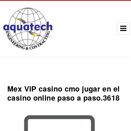
Aquatech Group
Mex VIP casino cmo jugar en el
casino online paso a paso.3618