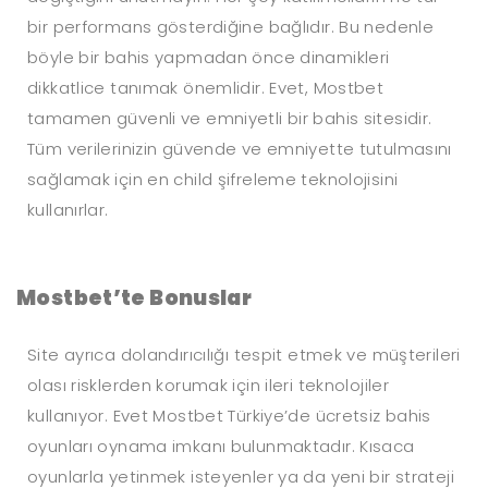
bir performans gösterdiğine bağlıdır. Bu nedenle
böyle bir bahis yapmadan önce dinamikleri
dikkatlice tanımak önemlidir. Evet, Mostbet
tamamen güvenli ve emniyetli bir bahis sitesidir.
Tüm verilerinizin güvende ve emniyette tutulmasını
sağlamak için en child şifreleme teknolojisini
kullanırlar.
Mostbet’te Bonuslar
Site ayrıca dolandırıcılığı tespit etmek ve müşterileri
olası risklerden korumak için ileri teknolojiler
kullanıyor. Evet Mostbet Türkiye’de ücretsiz bahis
oyunları oynama imkanı bulunmaktadır. Kısaca
oyunlarla yetinmek isteyenler ya da yeni bir strateji