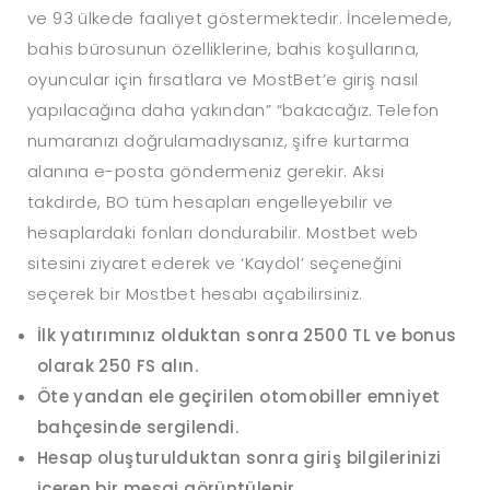
ve 93 ülkede faaliyet göstermektedir. İncelemede,
bahis bürosunun özelliklerine, bahis koşullarına,
oyuncular için fırsatlara ve MostBet’e giriş nasıl
yapılacağına daha yakından” “bakacağız. Telefon
numaranızı doğrulamadıysanız, şifre kurtarma
alanına e-posta göndermeniz gerekir. Aksi
takdirde, BO tüm hesapları engelleyebilir ve
hesaplardaki fonları dondurabilir. Mostbet web
sitesini ziyaret ederek ve ‘Kaydol’ seçeneğini
seçerek bir Mostbet hesabı açabilirsiniz.
İlk yatırımınız olduktan sonra 2500 TL ve bonus
olarak 250 FS alın.
Öte yandan ele geçirilen otomobiller emniyet
bahçesinde sergilendi.
Hesap oluşturulduktan sonra giriş bilgilerinizi
içeren bir mesaj görüntülenir.