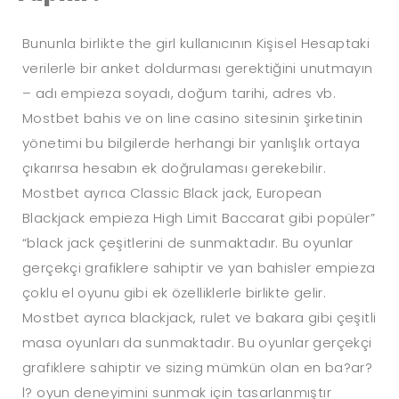
Bununla birlikte the girl kullanıcının Kişisel Hesaptaki
verilerle bir anket doldurması gerektiğini unutmayın
– adı empieza soyadı, doğum tarihi, adres vb.
Mostbet bahis ve on line casino sitesinin şirketinin
yönetimi bu bilgilerde herhangi bir yanlışlık ortaya
çıkarırsa hesabın ek doğrulaması gerekebilir.
Mostbet ayrıca Classic Black jack, European
Blackjack empieza High Limit Baccarat gibi popüler”
“black jack çeşitlerini de sunmaktadır. Bu oyunlar
gerçekçi grafiklere sahiptir ve yan bahisler empieza
çoklu el oyunu gibi ek özelliklerle birlikte gelir.
Mostbet ayrıca blackjack, rulet ve bakara gibi çeşitli
masa oyunları da sunmaktadır. Bu oyunlar gerçekçi
grafiklere sahiptir ve sizing mümkün olan en ba?ar?
l? oyun deneyimini sunmak için tasarlanmıştır