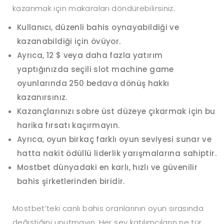
kazanmak için makaraları döndürebilirsiniz.
Kullanıcı, düzenli bahis oynayabildiği ve
kazanabildiği için övüyor.
Ayrıca, 12 $ veya daha fazla yatırım
yaptığınızda seçili slot machine game
oyunlarında 250 bedava dönüş hakkı
kazanırsınız.
Kazançlarınızı sobre üst düzeye çıkarmak için bu
harika fırsatı kaçırmayın.
Ayrıca, oyun birkaç farklı oyun seviyesi sunar ve
hatta nakit ödüllü liderlik yarışmalarına sahiptir.
Mostbet dünyadaki en karlı, hızlı ve güvenilir
bahis şirketlerinden biridir.
Mostbet’teki canlı bahis oranlarının oyun sırasında
değiştiğini unutmayın. Her şey katılımcıların ne tür