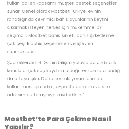
kullanılabilen kapsamlı müşteri destek seçenekleri
sunar. Genel olarak Mostbet Türkiye, evinin
rahatlığında çevrimiçi bahis oyunlarının keyfini
çıkarmak isteyen herkes için mükemmel bir
seçimdir. Mostbet bahis şirketi, bahis şirketlerine
çok çeşitli bahis seçenekleri ve işlevleri
sunmaktadır.
Şüphelilerden B. G. ‘nin bilişim yoluyla dolandırıcılık
konulu birçok suç kaydının olduğu empieza arandığı
da ortaya çıktı. Daha sonraki yorumlarımda
kullanılması için adım, e-posta adresim ve site
adresim bu tarayıcıya kaydedilsin.”
Mostbet’te Para Çekme Nasıl
Yapılır?