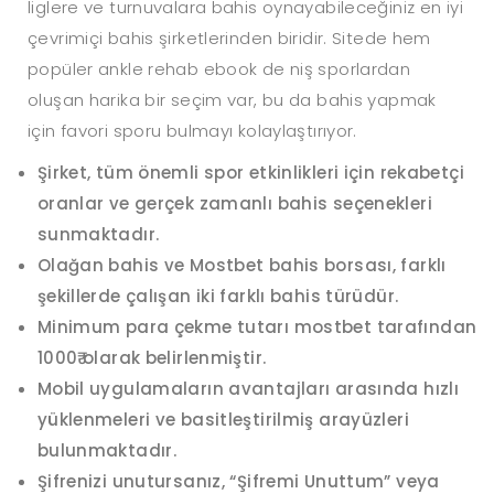
liglere ve turnuvalara bahis oynayabileceğiniz en iyi
çevrimiçi bahis şirketlerinden biridir. Sitede hem
popüler ankle rehab ebook de niş sporlardan
oluşan harika bir seçim var, bu da bahis yapmak
için favori sporu bulmayı kolaylaştırıyor.
Şirket, tüm önemli spor etkinlikleri için rekabetçi
oranlar ve gerçek zamanlı bahis seçenekleri
sunmaktadır.
Olağan bahis ve Mostbet bahis borsası, farklı
şekillerde çalışan iki farklı bahis türüdür.
Minimum para çekme tutarı mostbet tarafından
1000₹ olarak belirlenmiştir.
Mobil uygulamaların avantajları arasında hızlı
yüklenmeleri ve basitleştirilmiş arayüzleri
bulunmaktadır.
Şifrenizi unutursanız, “Şifremi Unuttum” veya