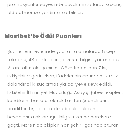
promosyonlar sayesinde büyük miktarlarda kazanç
elde etmenize yardımcı olabilirler.
Mostbet’te Ödül Puanları
Şüphelilerin evlerinde yapılan aramalarda 8 cep
telefonu, 48 banka kartı, dizüstü bilgisayar empieza
2 tam altın ele geçirildi. Gözaltına alınan 7 kişi,
Eskişehir’e getirilirken, ifadelerinin ardından ‘Nitelikli
dolandırıcılık’ suçlamasıyla adliyeye sevk edildi.
Eskişehir İl Emniyet Müdürlüğü Asayiş Şubesi ekipleri,
kendilerini bankacı olarak tanıtan şüphelilerin,
aradıkları kişiler adına kredi çekerek kendi
hesaplarına aktardığı” “bilgisi üzerine harekete
geçti. Mersin’de ekipler, Yenişehir ilçesinde oturan