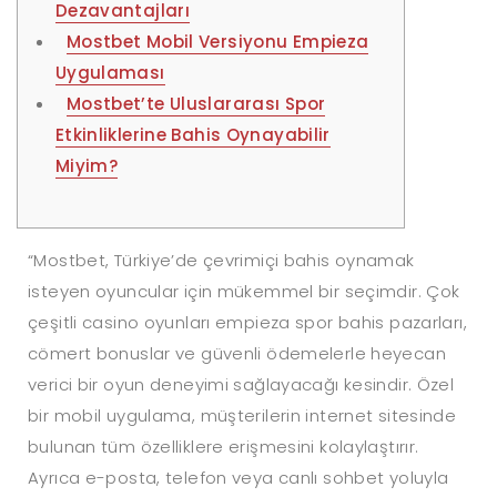
Dezavantajları
Mostbet Mobil Versiyonu Empieza
Uygulaması
Mostbet’te Uluslararası Spor
Etkinliklerine Bahis Oynayabilir
Miyim?
“Mostbet, Türkiye’de çevrimiçi bahis oynamak
isteyen oyuncular için mükemmel bir seçimdir. Çok
çeşitli casino oyunları empieza spor bahis pazarları,
cömert bonuslar ve güvenli ödemelerle heyecan
verici bir oyun deneyimi sağlayacağı kesindir. Özel
bir mobil uygulama, müşterilerin internet sitesinde
bulunan tüm özelliklere erişmesini kolaylaştırır.
Ayrıca e-posta, telefon veya canlı sohbet yoluyla