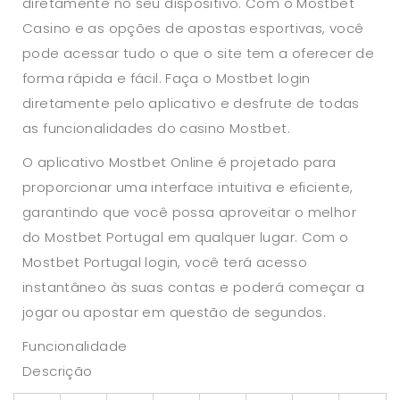
diretamente no seu dispositivo. Com o Mostbet
Casino e as opções de apostas esportivas, você
pode acessar tudo o que o site tem a oferecer de
forma rápida e fácil. Faça o Mostbet login
diretamente pelo aplicativo e desfrute de todas
as funcionalidades do casino Mostbet.
O aplicativo Mostbet Online é projetado para
proporcionar uma interface intuitiva e eficiente,
garantindo que você possa aproveitar o melhor
do Mostbet Portugal em qualquer lugar. Com o
Mostbet Portugal login, você terá acesso
instantâneo às suas contas e poderá começar a
jogar ou apostar em questão de segundos.
Funcionalidade
Descrição