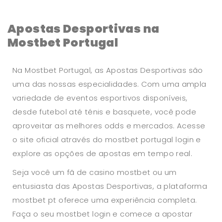
Apostas Desportivas na
Mostbet Portugal
Na Mostbet Portugal, as Apostas Desportivas são
uma das nossas especialidades. Com uma ampla
variedade de eventos esportivos disponíveis,
desde futebol até ténis e basquete, você pode
aproveitar as melhores odds e mercados. Acesse
o site oficial através do mostbet portugal login e
explore as opções de apostas em tempo real.
Seja você um fã de casino mostbet ou um
entusiasta das Apostas Desportivas, a plataforma
mostbet pt oferece uma experiência completa.
Faça o seu mostbet login e comece a apostar