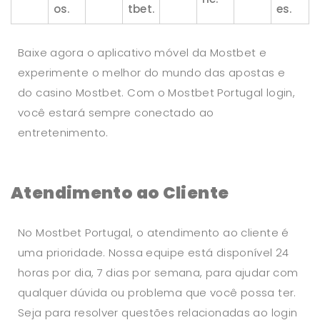
os.
tbet.
es.
Baixe agora o aplicativo móvel da Mostbet e
experimente o melhor do mundo das apostas e
do casino Mostbet. Com o Mostbet Portugal login,
você estará sempre conectado ao
entretenimento.
Atendimento ao Cliente
No Mostbet Portugal, o atendimento ao cliente é
uma prioridade. Nossa equipe está disponível 24
horas por dia, 7 dias por semana, para ajudar com
qualquer dúvida ou problema que você possa ter.
Seja para resolver questões relacionadas ao login