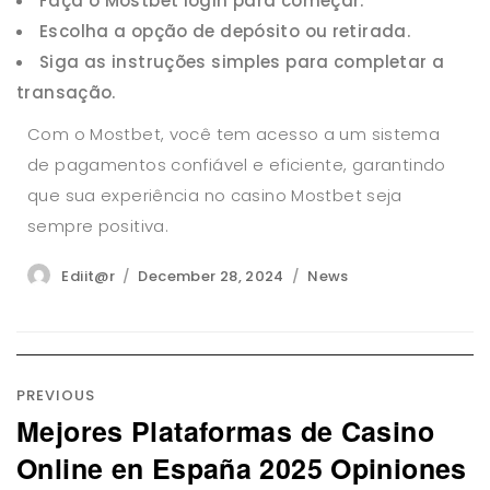
Faça o Mostbet login para começar.
Escolha a opção de depósito ou retirada.
Siga as instruções simples para completar a
transação.
Com o Mostbet, você tem acesso a um sistema
de pagamentos confiável e eficiente, garantindo
que sua experiência no casino Mostbet seja
sempre positiva.
Author
Posted
Categories
Ediit@r
December 28, 2024
News
on
Post
navigation
PREVIOUS
Mejores Plataformas de Casino
Previous
post:
Online en España 2025 Opiniones