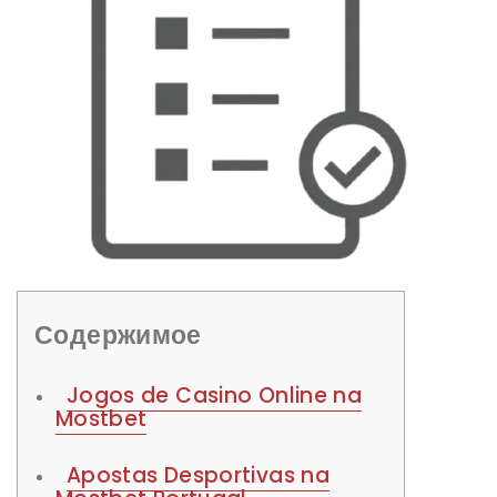
Содержимое
Jogos de Casino Online na
Mostbet
Apostas Desportivas na