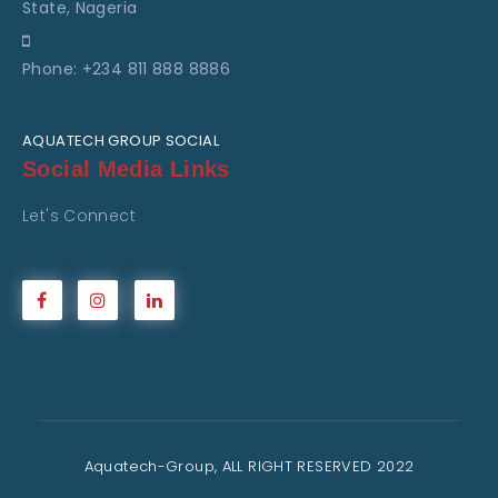
State, Nageria
Phone: +234 811 888 8886
AQUATECH GROUP SOCIAL
Social Media Links
Let's Connect
Aquatech-Group, ALL RIGHT RESERVED 2022