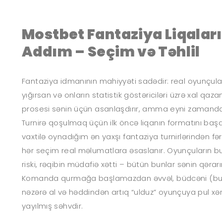
Mostbet Fantaziya Liqaları
Addım – Seçim və Təhlil
Fantaziya idmanının mahiyyəti sadədir: real oyunçul
yığırsan və onların statistik göstəriciləri üzrə xal qa
prosesi sənin üçün asanlaşdırır, amma eyni zamanda
Turnirə qoşulmaq üçün ilk öncə liqanın formatını ba
vaxtilə oynadığım ən yaxşı fantaziya turnirlərindən fə
hər seçim real məlumatlara əsaslanır. Oyunçuların 
riski, rəqibin müdafiə xətti – bütün bunlar sənin qərar
Komanda qurmağa başlamazdan əvvəl, büdcəni (bura
nəzərə al və həddindən artıq “ulduz” oyunçuya pul xə
yayılmış səhvdir.