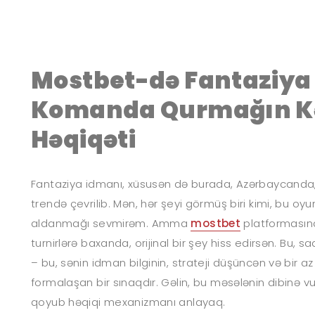
Mostbet-də Fantaziya
Komanda Qurmağın K
Həqiqəti
Fantaziya idmanı, xüsusən də burada, Azərbaycanda, s
trendə çevrilib. Mən, hər şeyi görmüş biri kimi, bu oyu
aldanmağı sevmirəm. Amma
mostbet
platformasınd
turnirlərə baxanda, orijinal bir şey hiss edirsən. Bu, 
– bu, sənin idman bilginin, strateji düşüncən və bir a
formalaşan bir sınaqdır. Gəlin, bu məsələnin dibinə vu
qoyub həqiqi mexanizmanı anlayaq.