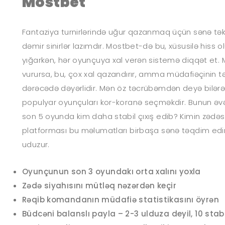
Mostbet
Fantaziya turnirlərində uğur qazanmaq üçün sənə tə
dəmir sinirlər lazımdır. Mostbet-də bu, xüsusilə hiss
yığarkən, hər oyunçuya xal verən sistemə diqqət et.
vurursa, bu, çox xal qazandırır, amma müdafiəçinin 
dərəcədə dəyərlidir. Mən öz təcrübəmdən deyə bilərə
populyar oyunçuları kor-koranə seçməkdir. Bunun əvəz
son 5 oyunda kim daha stabil çıxış edib? Kimin zədəs
platforması bu məlumatları birbaşa sənə təqdim edir
uduzur.
Oyunçunun son 3 oyundakı orta xalını yoxla
Zədə siyahısını mütləq nəzərdən keçir
Rəqib komandanın müdafiə statistikasını öyrən
Büdcəni balanslı payla – 2-3 ulduza deyil, 10 sta