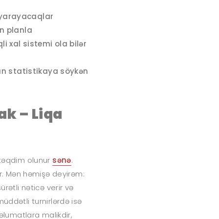
ə yarayacaqlar
un planla
i xal sistemi ola bilər
n statistikaya söykən
ak – Liqa
 təqdim olunur
sənə
.
dir. Mən həmişə deyirəm:
rətli nəticə verir və
üddətli turnirlərdə isə
məlumatlara malikdir,