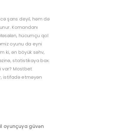
kcə şans deyil, həm də
 olunur. Komandanı
 Məsələn, hücumçu qol
təmiz oyunu da eyni
m ki, ən böyük səhv,
inə, statistikaya bax:
i var? Mostbet
, istifadə etməyən
bil oyunçuya güvən