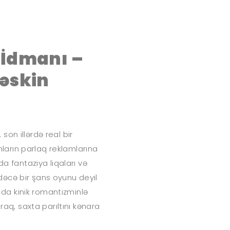
 İdmanı –
əskin
on illərdə real bir
nların parlaq reklamlarına
a fantaziya liqaları və
sadəcə bir şans oyunu deyil
z da kinik romantizminlə
raq, saxta parıltını kənara