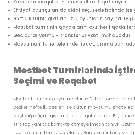
Kapitana diqqət et – onun xalları ikiqat sayılır
Ehtiyat oyunçuları da ciddi seç, zədə halında iş
Həftəlik turnir qrafikini izlə, oyunların sayına uyğ
Mostbet turnirinin qaydalarını oxu, hər liqada fərql
Gec qərar vermə – transferlər vaxtı məhduddur
Mövsümün ilk həftələrində risk et, amma sonrada
Mostbet Turnirlərində İştir
Seçimi və Rəqabət
Mostbet-də fantaziya turnirləri müxtəlif formatlarda
Bəziləri həftəlik, bəziləri isə bütün mövsümü əhatə e
başlanğıc üçün qısa müddətli liqalar seçin. Bu, sənə sü
strategiyanı tez korrektə etməyə imkan tanıyır. Uzunm
səbr və dərin bilik tələb olunur. Burada hər kəs eyni 