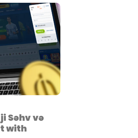
i Səhv və
t with