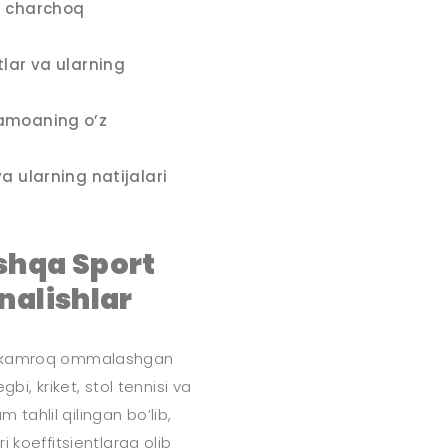
i charchoq
tlar va ularning
jamoaning o’z
a ularning natijalari
shqa Sport
nalishlar
qa kamroq ommalashgan
bi, kriket, stol tennisi va
m tahlil qilingan bo’lib,
 koeffitsientlarga olib