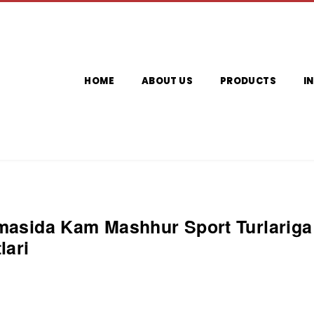
HOME
ABOUT US
PRODUCTS
I
masida Kam Mashhur Sport Turlariga
lari