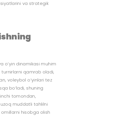
siyatlarini va strategik
ishning
 va o’yin dinamikasi muhim
a turnirlarni qamrab oladi,
n, voleybol o’yinlari tez
isqa bo’ladi, shuning
Ikkinchi tomondan,
 uzoq muddatli tahlilni
omillarni hisobga olish