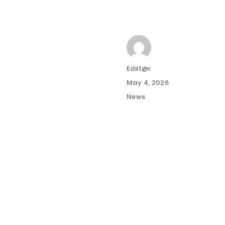
Author
Ediit@r
Posted
May 4, 2026
on
Categories
News