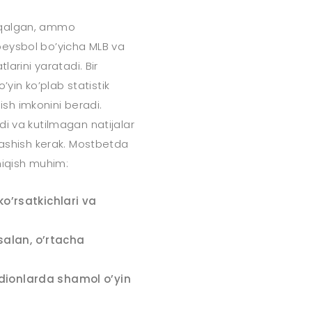
rqalgan, ammo
beysbol bo’yicha MLB va
larini yaratadi. Bir
in ko’plab statistik
lish imkonini beradi.
i va kutilmagan natijalar
dashish kerak. Mostbetda
chiqish muhim:
ko’rsatkichlari va
alan, o’rtacha
dionlarda shamol o’yin