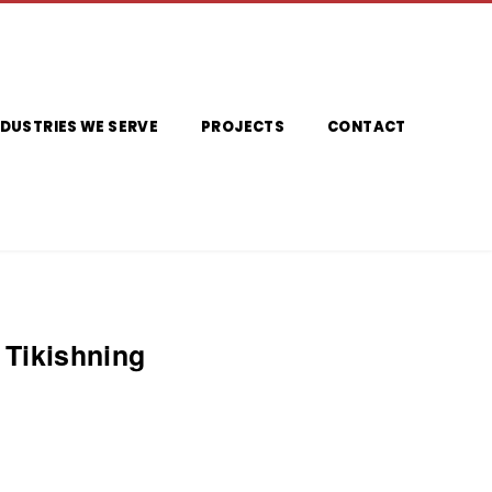
NDUSTRIES WE SERVE
PROJECTS
CONTACT
 Tikishning