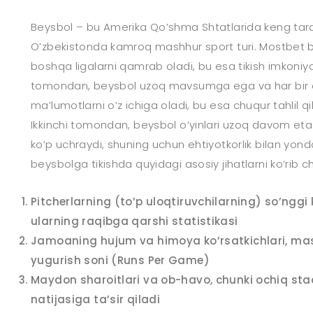
Beysbol – bu Amerika Qo’shma Shtatlarida keng ta
O’zbekistonda kamroq mashhur sport turi. Mostbet 
boshqa ligalarni qamrab oladi, bu esa tikish imkoniyat
tomondan, beysbol uzoq mavsumga ega va har bir o’y
ma’lumotlarni o’z ichiga oladi, bu esa chuqur tahlil qi
Ikkinchi tomondan, beysbol o’yinlari uzoq davom etad
ko’p uchraydi, shuning uchun ehtiyotkorlik bilan yon
beysbolga tikishda quyidagi asosiy jihatlarni ko’rib 
Pitcherlarning (to’p uloqtiruvchilarning) so’nggi 
ularning raqibga qarshi statistikasi
Jamoaning hujum va himoya ko’rsatkichlari, mas
yugurish soni (Runs Per Game)
Maydon sharoitlari va ob-havo, chunki ochiq sta
natijasiga ta’sir qiladi