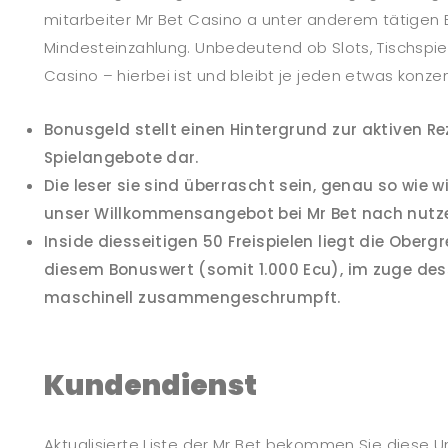
mitarbeiter Mr Bet Casino a unter anderem tätigen E
Mindesteinzahlung. Unbedeutend ob Slots, Tischspie
Casino – hierbei ist und bleibt je jeden etwas konzent
Bonusgeld stellt einen Hintergrund zur aktiven Re
Spielangebote dar.
Die leser sie sind überrascht sein, genau so wie w
unser Willkommensangebot bei Mr Bet nach nutz
Inside diesseitigen 50 Freispielen liegt die Oberg
diesem Bonuswert (somit 1.000 Ecu), im zuge de
maschinell zusammengeschrumpft.
Kundendienst
Aktualisierte Liste der Mr Bet bekommen Sie diese