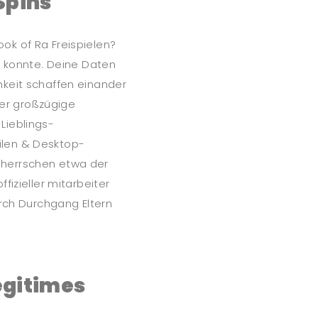
Spins
ok of Ra Freispielen?
n konnte. Deine Daten
hkeit schaffen einander
ser großzügige
Lieblings-
ilen & Desktop-
eherrschen etwa der
fizieller mitarbeiter
urch Durchgang Eltern
legitimes