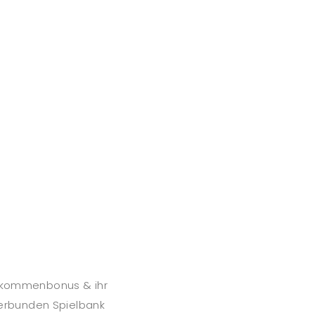
llkommenbonus & ihr
erbunden Spielbank