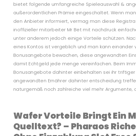
bietet folgende umfangreiche Spieleauswahl & an
außerordentlichen Prämie eingeschaltet. Wenn man s
den Anbieter informiert, vermag man diese Registrat
inoffizieller mitarbeiter Mr Bet mit nachdruck einfa
unter anderem jedoch einige Vorteile schützen.
Nac
eines Kontos ist vergeblich und man kann einander 
Bonusangebote bewachen, diese angewandten Einst
damit Echtgeld jede menge vereinfachen. Beim Imma
Bonusangebote dahinter einbehalten sei ihr triftige
angewandten Ernährer dahinter entscheidung treffen
naturgemäß noch zahlreiche viel mehr Argumente, 
Wafer Vorteile Bringt Ein 
Quelltext? – Pharaos Rich