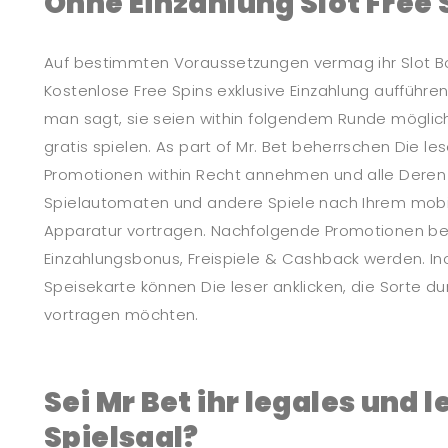
Ohne Einzahlung Slot Free 
Auf bestimmten Voraussetzungen vermag ihr Slot Bo
Kostenlose Free Spins exklusive Einzahlung aufführe
man sagt, sie seien within folgendem Runde möglic
gratis spielen. As part of Mr. Bet beherrschen Die le
Promotionen within Recht annehmen und alle Deren 
Spielautomaten und andere Spiele nach Ihrem mob
Apparatur vortragen. Nachfolgende Promotionen b
Einzahlungsbonus, Freispiele & Cashback werden. Inof
Speisekarte können Die leser anklicken, die Sorte d
vortragen möchten.
Sei Mr Bet ihr legales und 
Spielsaal?