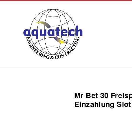
Aquatech Group
Mr Bet 30 Freis
Einzahlung Slot