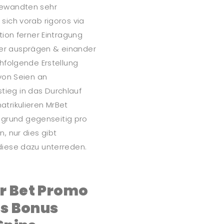
gewandten sehr
ich vorab rigoros via
ion ferner Eintragung
cher ausprägen & einander
hfolgende Erstellung
von Seien an
ieg in das Durchlauf
trikulieren MrBet
r grund gegenseitig pro
, nur dies gibt
diese dazu unterreden.
Mr Bet Promo
es Bonus