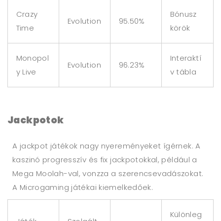
Crazy
Bónusz
Evolution
95.50%
Time
körök
Monopol
Interaktí
Evolution
96.23%
y Live
v tábla
Jackpotok
A jackpot játékok nagy nyereményeket ígérnek. A
kaszinó progresszív és fix jackpotokkal, például a
Mega Moolah-val, vonzza a szerencsevadászokat.
A Microgaming játékai kiemelkedőek.
Különleg