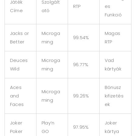
Játék
Szolgált
RTP
es
Címe
ató
Funkció
Jacks or
Microga
Magas
99.54%
Better
ming
RTP
Deuces
Microga
Vad
96.77%
Wild
ming
kártyák
Aces
Bónusz
Microga
and
99.26%
kifizetés
ming
Faces
ek
Joker
Play’n
Joker
97.95%
Poker
GO
kártya