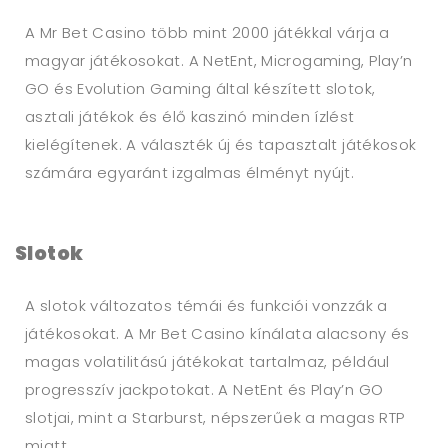
A Mr Bet Casino több mint 2000 játékkal várja a
magyar játékosokat. A NetEnt, Microgaming, Play’n
GO és Evolution Gaming által készített slotok,
asztali játékok és élő kaszinó minden ízlést
kielégítenek. A választék új és tapasztalt játékosok
számára egyaránt izgalmas élményt nyújt.
Slotok
A slotok változatos témái és funkciói vonzzák a
játékosokat. A Mr Bet Casino kínálata alacsony és
magas volatilitású játékokat tartalmaz, például
progresszív jackpotokat. A NetEnt és Play’n GO
slotjai, mint a Starburst, népszerűek a magas RTP
miatt.