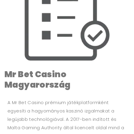
Mr Bet Casino
Magyarország
A Mr Bet Casino prémium játékplatformként
egyesíti a hagyományos kaszinó izgalmakat a
legújabb technológiával. A 2017-ben indított és
Malta Gaming Authority által licencelt oldal mind a