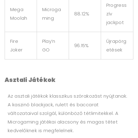
Progress
Mega
Microga
88.12%
zív
Moolah
ming
jackpot
Fire
Play’n
Újrapörg
96.15%
Joker
GO
etések
Asztali Játékok
Az asztali játékok klasszikus szórakozást nyújtanak.
A kaszinó blackjack, rulett és baccarat
változataival szolgál, különböző tétlimitekkel. A
Microgaming játékai alacsony és magas tétet
kedvelőknek is megfelelnek.