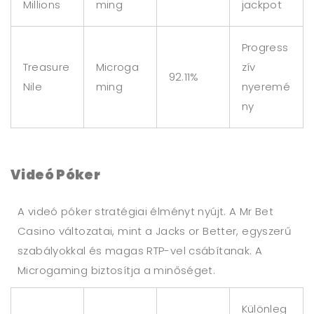
Millions
ming
jackpot
Progress
Treasure
Microga
zív
92.11%
Nile
ming
nyeremé
ny
Videó Póker
A videó póker stratégiai élményt nyújt. A Mr Bet
Casino változatai, mint a Jacks or Better, egyszerű
szabályokkal és magas RTP-vel csábítanak. A
Microgaming biztosítja a minőséget.
Különleg