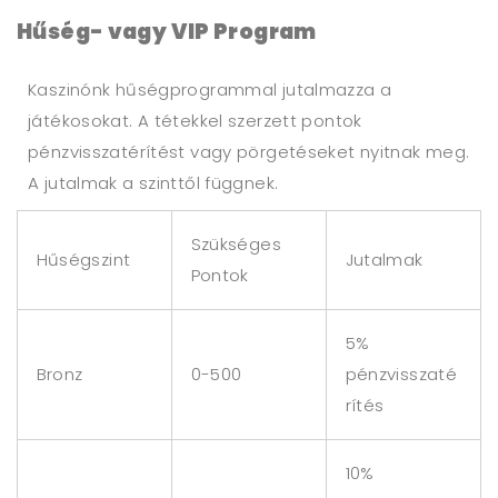
Hűség- vagy VIP Program
Kaszinónk hűségprogrammal jutalmazza a
játékosokat. A tétekkel szerzett pontok
pénzvisszatérítést vagy pörgetéseket nyitnak meg.
A jutalmak a szinttől függnek.
Szükséges
Hűségszint
Jutalmak
Pontok
5%
Bronz
0-500
pénzvisszaté
rítés
10%