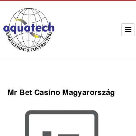
Aquatech Group
Mr Bet Casino Magyarország