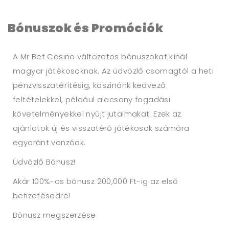
Bónuszok és Promóciók
A Mr Bet Casino változatos bónuszokat kínál
magyar játékosoknak. Az üdvözlő csomagtól a heti
pénzvisszatérítésig, kaszinónk kedvező
feltételekkel, például alacsony fogadási
követelményekkel nyújt jutalmakat. Ezek az
ajánlatok új és visszatérő játékosok számára
egyaránt vonzóak.
Üdvözlő Bónusz!
Akár 100%-os bónusz 200,000 Ft-ig az első
befizetésedre!
Bónusz megszerzése