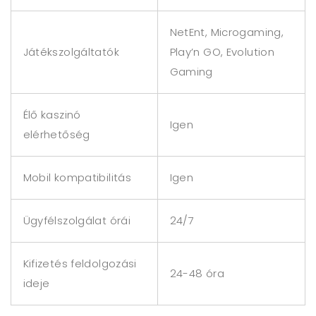
NetEnt, Microgaming,
Játékszolgáltatók
Play’n GO, Evolution
Gaming
Élő kaszinó
Igen
elérhetőség
Mobil kompatibilitás
Igen
Ügyfélszolgálat órái
24/7
Kifizetés feldolgozási
24-48 óra
ideje