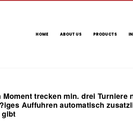
HOME
ABOUT US
PRODUCTS
I
Moment trecken min. drei Turniere n
?iges Auffuhren automatisch zusatzl
gibt