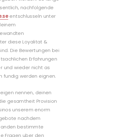
esentlich, nachfolgende
e.se
entschlusseln unter
 deinem
ngewandten
r diese Loyalitat &
sind. Die Bewertungen bei
atsachlichen Erfahrungen
r und wieder nicht as
ch fundig werden eignen.
n eigen nennen, deinen
ie gesamtheit Provision
Casinos unserem enorm
 Angebote nachdem
 handen bestimmte
die Fragen uber den