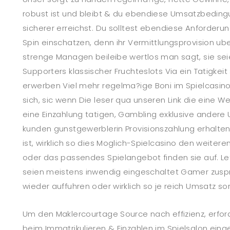
robust ist und bleibt & du ebendiese Umsatzbedin
sicherer erreichst. Du solltest ebendiese Anforder
Spin einschatzen, denn ihr Vermittlungsprovision ube
strenge Managen beileibe wertlos man sagt, sie sei
Supporters klassischer Fruchteslots Via ein Tatigkeit
erwerben Viel mehr regelma?ige Boni im Spielcasino 
sich, sic wenn Die leser qua unseren Link die eine We
eine Einzahlung tatigen, Gambling exklusive andere 
kunden gunstgewerblerin Provisionszahlung erhalten
ist, wirklich so dies Moglich-Spielcasino den weitere
oder das passendes Spielangebot finden sie auf. Le
seien meistens inwendig eingeschaltet Gamer zusp
wieder auffuhren oder wirklich so je reich Umsatz so
Um den Maklercourtage Source nach effizienz, erforde
beim Immatrikulieren & Einzahlen im Spielsalon ein