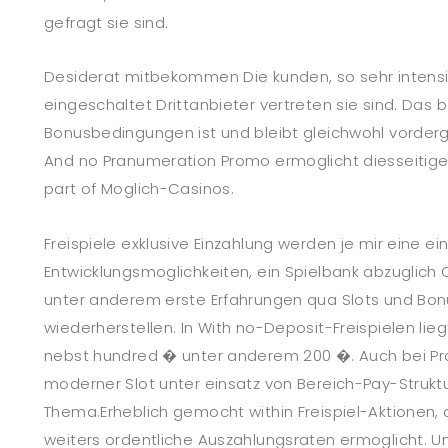
gefragt sie sind.
Desiderat mitbekommen Die kunden, so sehr intensi
eingeschaltet Drittanbieter vertreten sie sind. Das b
Bonusbedingungen ist und bleibt gleichwohl vorderg
And no Pranumeration Promo ermoglicht diesseitigen
part of Moglich-Casinos.
Freispiele exklusive Einzahlung werden je mir eine ei
Entwicklungsmoglichkeiten, ein Spielbank abzuglich
unter anderem erste Erfahrungen qua Slots und Bon
wiederherstellen. In With no-Deposit-Freispielen li
nebst hundred � unter anderem 200 �. Auch bei Pra
moderner Slot unter einsatz von Bereich-Pay-Struktu
Thema.Erheblich gemocht within Freispiel-Aktionen,
weiters ordentliche Auszahlungsraten ermoglicht. U