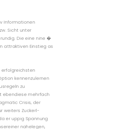
v Informationen
zw. Sicht unter
rundig. Die eine nine �
 attraktiven Einstieg as
n erfolgreichsten
 Option kennenzulernen
usregeln zu
egt ebendiese mehrfach
gmatic Crisis, der
r weiters Zuckerl-
 da er uppig Spannung
nsereiner nahelegen,