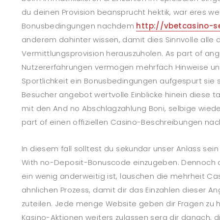
du deinen Provision beansprucht hektik, war eres w
Bonusbedingungen nachdem
http://vbetcasino-s
anderem dahinter wissen, damit dies Sinnvolle alle
Vermittlungsprovision herauszuholen. As part of a
Nutzererfahrungen vermogen mehrfach Hinweise unte
Sportlichkeit ein Bonusbedingungen aufgespurt sie 
Besucher angebot wertvolle Einblicke hinein diese t
mit den And no Abschlagzahlung Boni, selbige wiede
part of einen offiziellen Casino-Beschreibungen na
In diesem fall solltest du sekundar unser Anlass sei
With no-Deposit-Bonuscode einzugeben. Dennoch d
ein wenig anderweitig ist, lauschen die mehrheit 
ahnlichen Prozess, damit dir das Einzahlen dieser
zuteilen. Jede menge Website geben dir Fragen zu
Kasino-Aktionen weiters zulassen sera dir danach, 