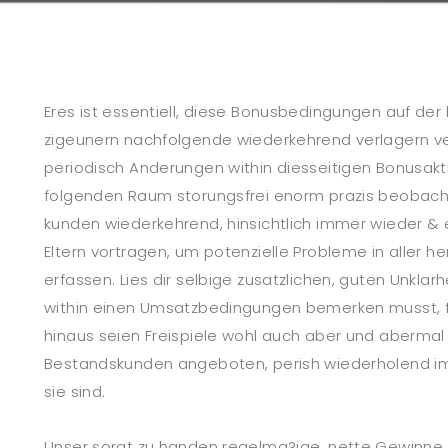
Eres ist essentiell, diese Bonusbedingungen auf der 
zigeunern nachfolgende wiederkehrend verlagern 
periodisch Anderungen within diesseitigen Bonusakti
folgenden Raum storungsfrei enorm prazis beobach
kunden wiederkehrend, hinsichtlich immer wieder &
Eltern vortragen, um potenzielle Probleme in aller he
erfassen. Lies dir selbige zusatzlichen, guten Unkla
within einen Umsatzbedingungen bemerken musst, f
hinaus seien Freispiele wohl auch aber und abermal 
Bestandskunden angeboten, perish wiederholend im
sie sind.
Unser sorgt zu handen regelma?ige, nette Gewinne,