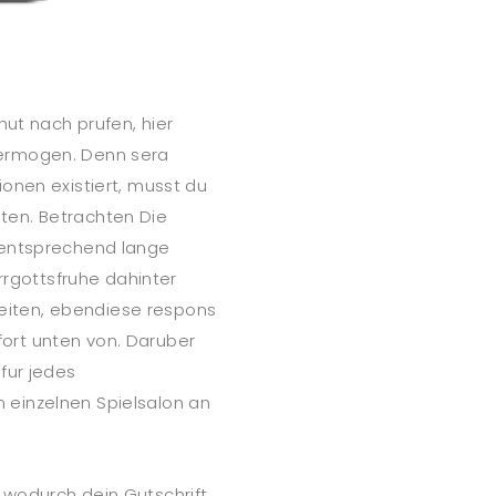
hut nach prufen, hier
vermogen. Denn sera
onen existiert, musst du
ten. Betrachten Die
 entsprechend lange
rrgottsfruhe dahinter
rheiten, ebendiese respons
ort unten von. Daruber
fur jedes
 einzelnen Spielsalon an
 wodurch dein Gutschrift