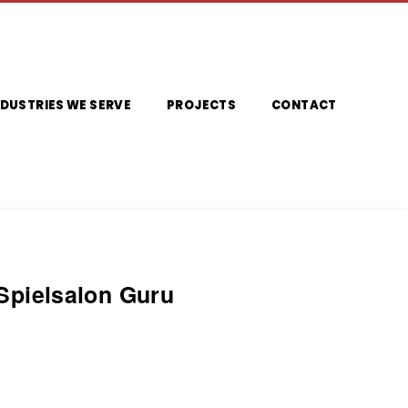
NDUSTRIES WE SERVE
PROJECTS
CONTACT
Spielsalon Guru