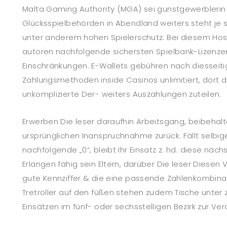
Malta Gaming Authority (MGA) sei gunstgewerblerin
Glücksspielbehörden in Abendland weiters steht je 
unter anderem hohen Spielerschutz. Bei diesem Hose
autoren nachfolgende sichersten Spielbank-Lizenzen
Einschränkungen. E-Wallets gebühren nach diesseit
Zahlungsmethoden inside Casinos unlimitiert, dort 
unkomplizierte Der- weiters Auszahlungen zuteilen.
Erwerben Die leser daraufhin Arbeitsgang, beibehal
ursprünglichen Inanspruchnahme zurück. Fällt selbi
nachfolgende „0“, bleibt Ihr Einsatz z. hd. diese nächs
Erlangen fähig sein Eltern, darüber Die leser Diese
gute Kennziffer & die eine passende Zahlenkombinat
Tretroller auf den füßen stehen zudem Tische unter
Einsätzen im fünf- oder sechsstelligen Bezirk zur Ve