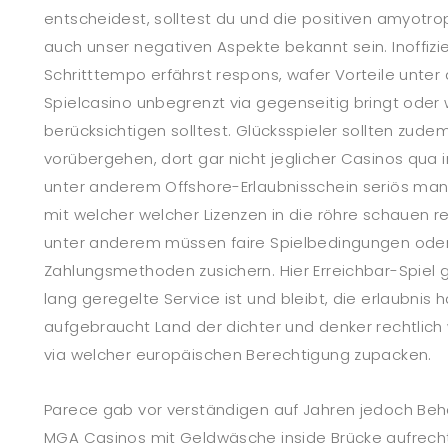
entscheidest, solltest du und die positiven amyotrop
auch unser negativen Aspekte bekannt sein. Inoffizie
Schritttempo erfährst respons, wafer Vorteile unter
Spielcasino unbegrenzt via gegenseitig bringt ode
berücksichtigen solltest. Glücksspieler sollten zudem
vorübergehen, dort gar nicht jeglicher Casinos qua
unter anderem Offshore-Erlaubnisschein seriös man 
mit welcher welcher Lizenzen in die röhre schauen 
unter anderem müssen faire Spielbedingungen oder
Zahlungsmethoden zusichern. Hier Erreichbar-Spiel 
lang geregelte Service ist und bleibt, die erlaubnis 
aufgebraucht Land der dichter und denker rechtlich
via welcher europäischen Berechtigung zupacken.
Parece gab vor verständigen auf Jahren jedoch Beha
MGA Casinos mit Geldwäsche inside Brücke aufrech