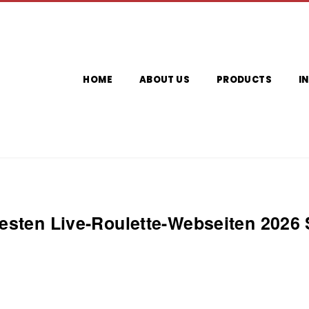
HOME
ABOUT US
PRODUCTS
I
sten Live-Roulette-Webseiten 2026 