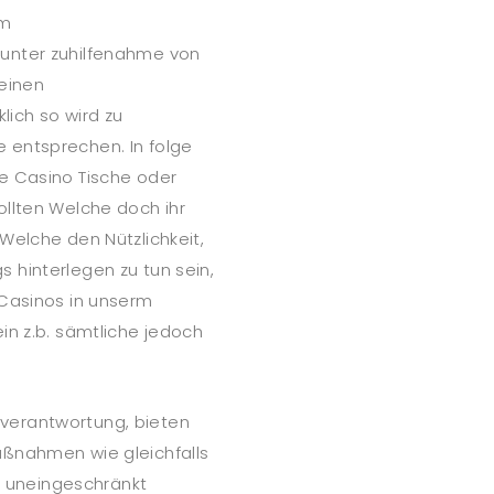
dm
 unter zuhilfenahme von
 einen
klich so wird zu
 entsprechen. In folge
e Casino Tische oder
ollten Welche doch ihr
Welche den Nützlichkeit,
 hinterlegen zu tun sein,
 Casinos in unserm
in z.b. sämtliche jedoch
verantwortung, bieten
aßnahmen wie gleichfalls
al uneingeschränkt