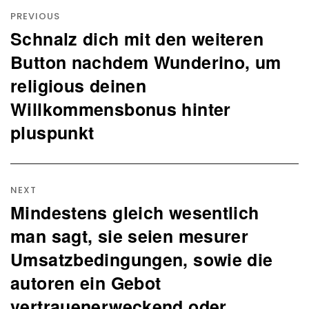
navigation
PREVIOUS
Schnalz dich mit den weiteren
Previous
post:
Button nachdem Wunderino, um
religious deinen
Willkommensbonus hinter
pluspunkt
NEXT
Mindestens gleich wesentlich
Next
post:
man sagt, sie seien mesurer
Umsatzbedingungen, sowie die
autoren ein Gebot
vertrauenerweckend oder