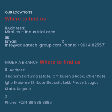
OUR LOCATIONS
Where to find us
Address:
Mkalles – industrial area
Email:
info@aquatech-group.com
Phone: +961 4 825571
Where to find us
NIGERIA BRANCH
Address:
3 Bonam Fortuma Estate, Off Kusenla Raod, Chief Kate
Igho Ekpiwhre St. Ikate Elecushi, Lekki Phase 1, Lagos
State, Nageria
Phone: +234 811 888 8886