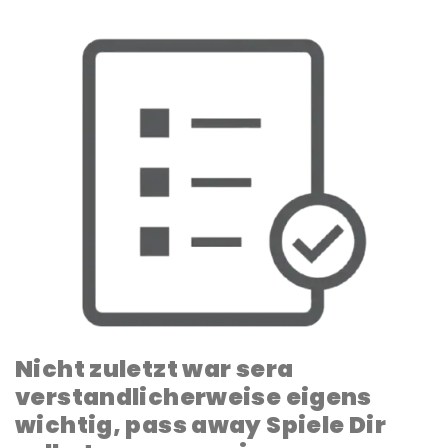
Nicht zuletzt war sera
verstandlicherweise eigens
wichtig, pass away Spiele Dir