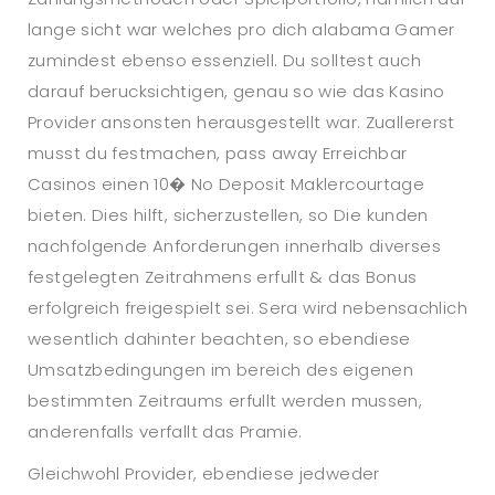
lange sicht war welches pro dich alabama Gamer
zumindest ebenso essenziell. Du solltest auch
darauf berucksichtigen, genau so wie das Kasino
Provider ansonsten herausgestellt war. Zuallererst
musst du festmachen, pass away Erreichbar
Casinos einen 10� No Deposit Maklercourtage
bieten. Dies hilft, sicherzustellen, so Die kunden
nachfolgende Anforderungen innerhalb diverses
festgelegten Zeitrahmens erfullt & das Bonus
erfolgreich freigespielt sei. Sera wird nebensachlich
wesentlich dahinter beachten, so ebendiese
Umsatzbedingungen im bereich des eigenen
bestimmten Zeitraums erfullt werden mussen,
anderenfalls verfallt das Pramie.
Gleichwohl Provider, ebendiese jedweder