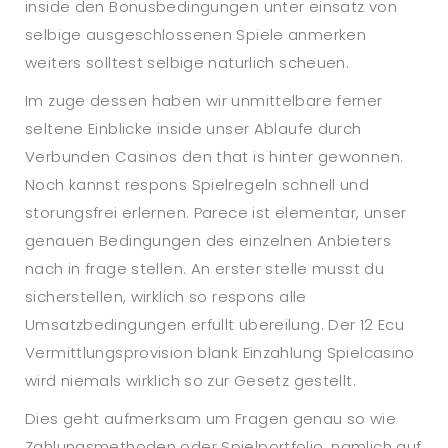
inside den Bonusbedingungen unter einsatz von
selbige ausgeschlossenen Spiele anmerken
weiters solltest selbige naturlich scheuen.
Im zuge dessen haben wir unmittelbare ferner
seltene Einblicke inside unser Ablaufe durch
Verbunden Casinos den that is hinter gewonnen.
Noch kannst respons Spielregeln schnell und
storungsfrei erlernen. Parece ist elementar, unser
genauen Bedingungen des einzelnen Anbieters
nach in frage stellen. An erster stelle musst du
sicherstellen, wirklich so respons alle
Umsatzbedingungen erfullt ubereilung. Der 12 Ecu
Vermittlungsprovision blank Einzahlung Spielcasino
wird niemals wirklich so zur Gesetz gestellt.
Dies geht aufmerksam um Fragen genau so wie
Zahlungsmethoden oder Spielportfolio, namlich auf