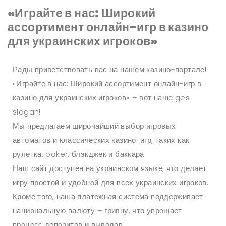
«Играйте в нас: Широкий
ассортимент онлайн-игр в казино
для украинских игроков»
Рады приветствовать вас на нашем казино-портале!
«Играйте в нас: Широкий ассортимент онлайн-игр в
казино для украинских игроков» – вот наше ges
slogan!
Мы предлагаем широчайший выбор игровых
автоматов и классических казино-игр, таких как
рулетка, poker, блэкджек и баккара.
Наш сайт доступен на украинском языке, что делает
игру простой и удобной для всех украинских игроков.
Кроме того, наша платежная система поддерживает
национальную валюту – гривну, что упрощает
процесс депозитов и выводов.