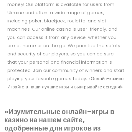
money! Our platform is available for users from
Ukraine and offers a wide range of games,
including poker, blackjack, roulette, and slot
machines. Our online casino is user-friendly, and
you can access it from any device, whether you
are at home or on the go. We prioritize the safety
and security of our players, so you can be sure
that your personal and financial information is
protected. Join our community of winners and start
playing your favorite games today. «Онлайн-казино:
Играйте в наши лучшие игры и выигрывайте сегодня!»
«Изумительные онлайн-игры в
казино на нашем сайте,
одобренные для игроков из