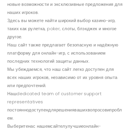
новые возможности и эксклюзивные предложения для
наших игроков.
Здесь вы можете найти широкий выбор казино-игр,
таких как рулетка, poker, слоты, блэкджек и многое
другое.
Наш сайт также предлагает безопасную и надёжную
платформу для онлайн-игр, с использованием
последних технологий защиты данных.
Мы убеждаемся, что наш сайт легко доступен для
всех наших игроков, независимо от их уровня опыта
или предпочтений.
Нашdedicated team of customer support
representatives
постояннодоступендлярешениявашихвопросовипробл
ем.
Выберитенас нашемсайтелулучшиеонлайн-