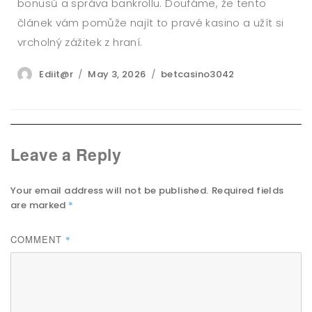
bonusů a správa bankrollu. Doufáme, že tento
článek vám pomůže najít to pravé kasino a užít si
vrcholný zážitek z hraní.
Author
Posted
Categories
Ediit@r
May 3, 2026
betcasino3042
on
Leave a Reply
Your email address will not be published.
Required fields
are marked
*
COMMENT
*