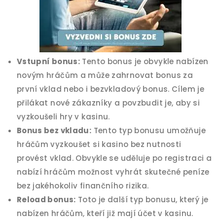
Vstupní bonus:
Tento bonus je obvykle nabízen
novým hráčům a může zahrnovat bonus za
první vklad nebo i bezvkladový bonus. Cílem je
přilákat nové zákazníky a povzbudit je, aby si
vyzkoušeli hry v kasinu.
Bonus bez vkladu:
Tento typ bonusu umožňuje
hráčům vyzkoušet si kasino bez nutnosti
provést vklad. Obvykle se uděluje po registraci a
nabízí hráčům možnost vyhrát skutečné peníze
bez jakéhokoliv finančního rizika.
Reload bonus:
Toto je další typ bonusu, který je
nabízen hráčům, kteří již mají účet v kasinu.