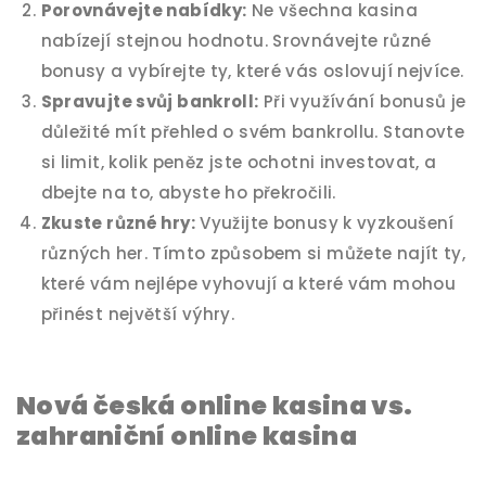
Porovnávejte nabídky:
Ne všechna kasina
nabízejí stejnou hodnotu. Srovnávejte různé
bonusy a vybírejte ty, které vás oslovují nejvíce.
Spravujte svůj bankroll:
Při využívání bonusů je
důležité mít přehled o svém bankrollu. Stanovte
si limit, kolik peněz jste ochotni investovat, a
dbejte na to, abyste ho překročili.
Zkuste různé hry:
Využijte bonusy k vyzkoušení
různých her. Tímto způsobem si můžete najít ty,
které vám nejlépe vyhovují a které vám mohou
přinést největší výhry.
Nová česká online kasina vs.
zahraniční online kasina