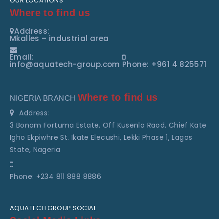
OUR LOCATIONS
Where to find us
Address:
Mkalles – industrial area
Email:
info@aquatech-group.com
Phone: +961 4 825571
Where to find us
NIGERIA BRANCH
Address:
3 Bonam Fortuma Estate, Off Kusenla Raod, Chief Kate
Igho Ekpiwhre St. Ikate Elecushi, Lekki Phase 1, Lagos
State, Nageria
Phone: +234 811 888 8886
AQUATECH GROUP SOCIAL