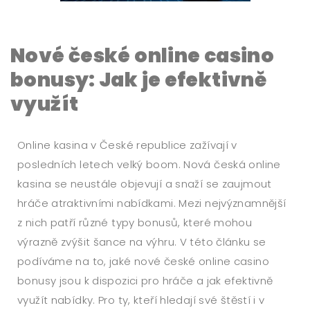
Nové české online casino
bonusy: Jak je efektivně
využít
Online kasina v České republice zažívají v
posledních letech velký boom. Nová česká online
kasina se neustále objevují a snaží se zaujmout
hráče atraktivními nabídkami. Mezi nejvýznamnější
z nich patří různé typy bonusů, které mohou
výrazně zvýšit šance na výhru. V této článku se
podíváme na to, jaké nové české online casino
bonusy jsou k dispozici pro hráče a jak efektivně
využít nabídky. Pro ty, kteří hledají své štěstí i v