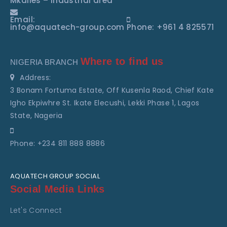
Mkalles – industrial area
Email:
info@aquatech-group.com
Phone: +961 4 825571
Where to find us
NIGERIA BRANCH
Address:
3 Bonam Fortuma Estate, Off Kusenla Raod, Chief Kate
Igho Ekpiwhre St. Ikate Elecushi, Lekki Phase 1, Lagos
State, Nageria
Phone: +234 811 888 8886
AQUATECH GROUP SOCIAL
Social Media Links
Let's Connect