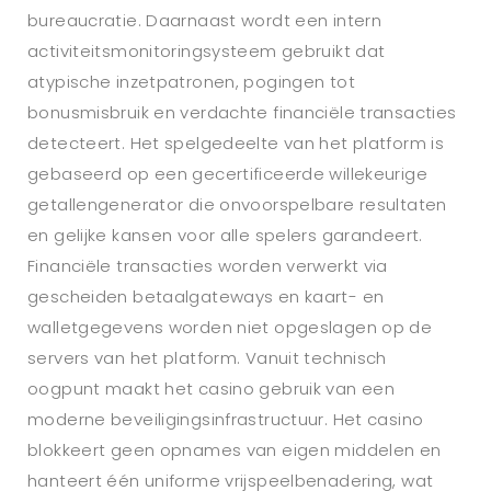
bureaucratie. Daarnaast wordt een intern
activiteitsmonitoringsysteem gebruikt dat
atypische inzetpatronen, pogingen tot
bonusmisbruik en verdachte financiële transacties
detecteert. Het spelgedeelte van het platform is
gebaseerd op een gecertificeerde willekeurige
getallengenerator die onvoorspelbare resultaten
en gelijke kansen voor alle spelers garandeert.
Financiële transacties worden verwerkt via
gescheiden betaalgateways en kaart- en
walletgegevens worden niet opgeslagen op de
servers van het platform. Vanuit technisch
oogpunt maakt het casino gebruik van een
moderne beveiligingsinfrastructuur. Het casino
blokkeert geen opnames van eigen middelen en
hanteert één uniforme vrijspeelbenadering, wat