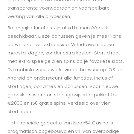
transparante voorwaarden en voorspelbare
werking van alle processen.
Belangrijke functies zijn altijd binnen één klik
beschikbaar. Deze bonussen geven je meer kans
op wins zonder extra risico. Withdrawals duren
meestal dagen, zonder extra kosten. Start direct
met extra speelgeld en spins op je favoriete slots.
De mobiele versie werkt via de browser op iOS en
Android en ondersteunt alle functies, inclusief
stortingen, opnames en bonussen. Voor nieuwe
gebruikers is er een stapsgewijs startpakket tot
€2000 en 150 gratis spins, verdeeld over vier
stortingen.
Het financiële gedeelte van Neon54 Casino is
pragmatisch opgebouwd en vrij van overbodige