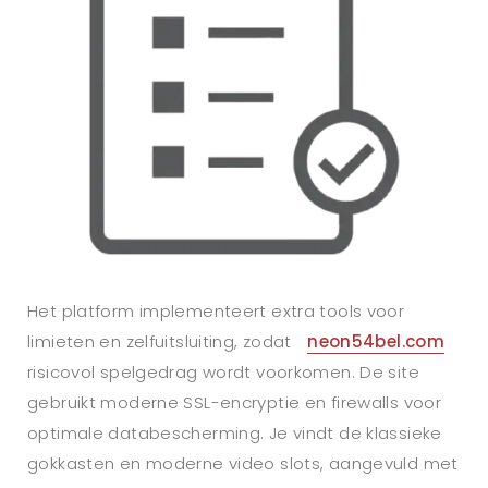
Het platform implementeert extra tools voor
limieten en zelfuitsluiting, zodat
neon54bel.com
risicovol spelgedrag wordt voorkomen. De site
gebruikt moderne SSL-encryptie en firewalls voor
optimale databescherming. Je vindt de klassieke
gokkasten en moderne video slots, aangevuld met