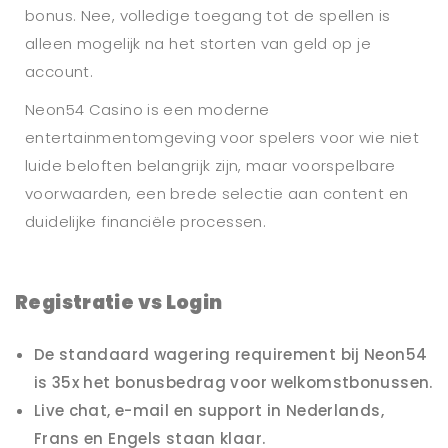
bonus. Nee, volledige toegang tot de spellen is
alleen mogelijk na het storten van geld op je
account.
Neon54 Casino is een moderne
entertainmentomgeving voor spelers voor wie niet
luide beloften belangrijk zijn, maar voorspelbare
voorwaarden, een brede selectie aan content en
duidelijke financiële processen.
Registratie vs Login
De standaard wagering requirement bij Neon54
is 35x het bonusbedrag voor welkomstbonussen.
Live chat, e-mail en support in Nederlands,
Frans en Engels staan klaar.