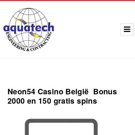
Aquatech Group
Neon54 Casino België ️ Bonus
2000 en 150 gratis spins