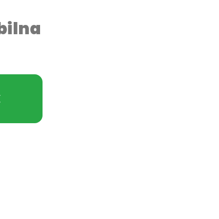
bilna
Ć