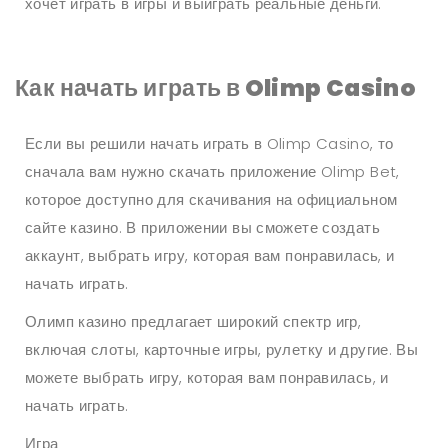
хочет играть в игры и выиграть реальные деньги.
Как начать играть в Olimp Casino
Если вы решили начать играть в Olimp Casino, то
сначала вам нужно скачать приложение Olimp Bet,
которое доступно для скачивания на официальном
сайте казино. В приложении вы сможете создать
аккаунт, выбрать игру, которая вам понравилась, и
начать играть.
Олимп казино предлагает широкий спектр игр,
включая слоты, карточные игры, рулетку и другие. Вы
можете выбрать игру, которая вам понравилась, и
начать играть.
Игра