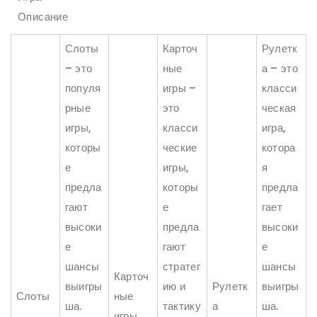
Описание
Слоты
Карточ
Рулетк
– это
ные
а – это
популя
игры –
класси
рные
это
ческая
игры,
класси
игра,
которы
ческие
котора
е
игры,
я
предла
которы
предла
гают
е
гает
высоки
предла
высоки
е
гают
е
шансы
стратег
шансы
Карточ
выигры
ию и
Рулетк
выигры
Слоты
ные
ша.
тактику
а
ша.
игры