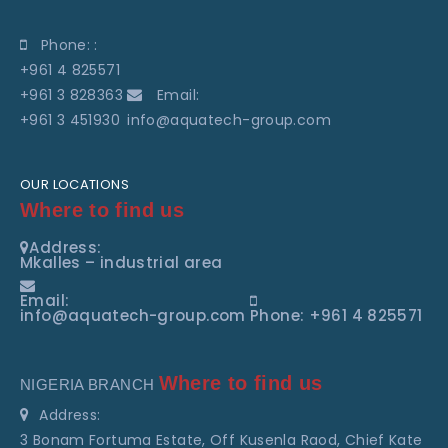
Phone: :
+961 4 825571
+961 3 828363
Email:
+961 3 451930
info@aquatech-group.com
OUR LOCATIONS
Where to find us
Address:
Mkalles – industrial area
Email:
info@aquatech-group.com
Phone: +961 4 825571
Where to find us
NIGERIA BRANCH
Address:
3 Bonam Fortuma Estate, Off Kusenla Raod, Chief Kate