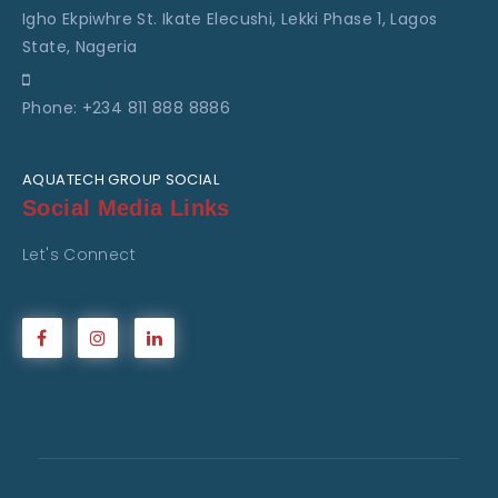
Igho Ekpiwhre St. Ikate Elecushi, Lekki Phase 1, Lagos
State, Nageria
Phone: +234 811 888 8886
AQUATECH GROUP SOCIAL
Social Media Links
Let's Connect