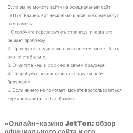
Если вы не можете зайти на официальный сайт
JetTon Казино, вот несколько шагов, которые могут
вам помочь:
1. Опробуйте перезагрузить страницу, иногда это
решает проблему.
2. Проверьте соединение с интернетом, может быть
оно не стабильно.
3. Очистите кэш и cookies в своём браузере.
4. Попробуйте воспользоваться другой веб-
браузером.
5. Если ничего не помогает, можете воспользоваться
зеркалом сайта JetTon Казино.
«Онлайн-казино JetTon: обзор
официального сайта и его