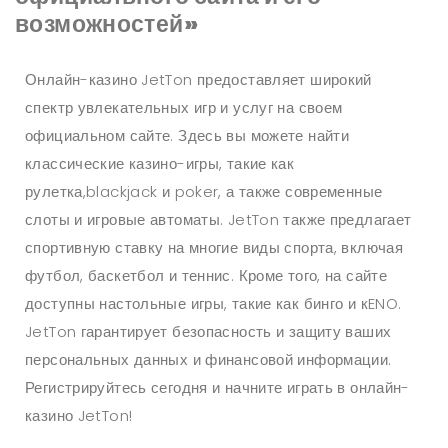
возможностей»
Онлайн-казино JetTon предоставляет широкий
спектр увлекательных игр и услуг на своем
официальном сайте. Здесь вы можете найти
классические казино-игры, такие как
рулетка,blackjack и poker, а также современные
слоты и игровые автоматы. JetTon также предлагает
спортивную ставку на многие виды спорта, включая
футбол, баскетбол и теннис. Кроме того, на сайте
доступны настольные игры, такие как бинго и кENO.
JetTon гарантирует безопасность и защиту ваших
персональных данных и финансовой информации.
Регистрируйтесь сегодня и начните играть в онлайн-
казино JetTon!