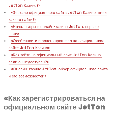
JetTon Казино?»
«Зеркало официального сайта JetTon Казино: где и
как его найти?»
«Начало игры в онлайн-казино JetTon: первые
шаги»
«Особенности игрового процесса на официальном
сайте JetTon Казино»
«Как зайти на официальный сайт JetTon Казино,
если он недоступен?»
«Онлайн-казино JetTon: обзор официального сайта
и его возможностей»
«Как зарегистрироваться на
официальном сайте JetTon