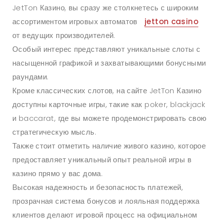
JetTon Казино, вы сразу же столкнетесь с широким
ассортиментом игровых автоматов
jetton casino
от ведущих производителей.
Особый интерес представляют уникальные слоты с
насыщенной графикой и захватывающими бонусными
раундами.
Кроме классических слотов, на сайте JetTon Казино
доступны карточные игры, такие как poker, blackjack
и baccarat, где вы можете продемонстрировать свою
стратегическую мысль.
Также стоит отметить наличие живого казино, которое
предоставляет уникальный опыт реальной игры в
казино прямо у вас дома.
Высокая надежность и безопасность платежей,
прозрачная система бонусов и лояльная поддержка
клиентов делают игровой процесс на официальном