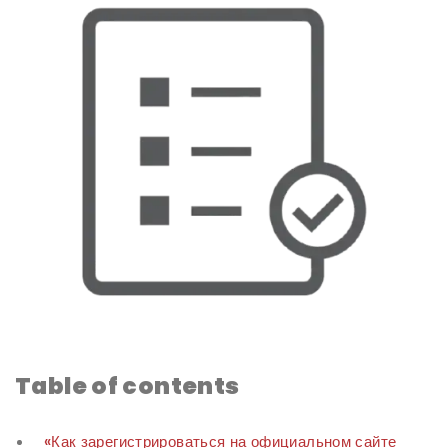
Table of contents
«Как зарегистрироваться на официальном сайте