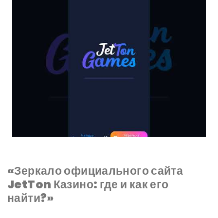
«Зеркало официального сайта
JetTon Казино: где и как его
найти?»