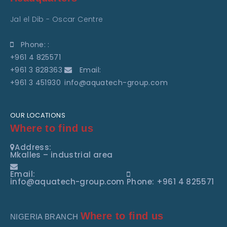
Jal el Dib - Oscar Centre
Phone: :
+961 4 825571
+961 3 828363
Email:
+961 3 451930
info@aquatech-group.com
OUR LOCATIONS
Where to find us
Address:
Mkalles – industrial area
Email:
info@aquatech-group.com
Phone: +961 4 825571
Where to find us
NIGERIA BRANCH