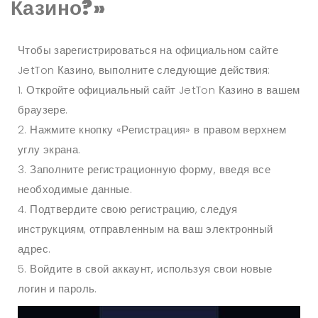
Казино?»
Чтобы зарегистрироваться на официальном сайте
JetTon Казино, выполните следующие действия:
1. Откройте официальный сайт JetTon Казино в вашем
браузере.
2. Нажмите кнопку «Регистрация» в правом верхнем
углу экрана.
3. Заполните регистрационную форму, введя все
необходимые данные.
4. Подтвердите свою регистрацию, следуя
инструкциям, отправленным на ваш электронный
адрес.
5. Войдите в свой аккаунт, используя свои новые
логин и пароль.