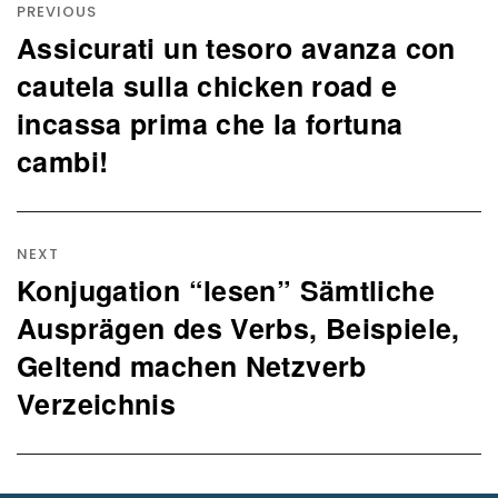
navigation
PREVIOUS
Assicurati un tesoro avanza con
Previous
post:
cautela sulla chicken road e
incassa prima che la fortuna
cambi!
NEXT
Konjugation “lesen” Sämtliche
Next
post:
Ausprägen des Verbs, Beispiele,
Geltend machen Netzverb
Verzeichnis