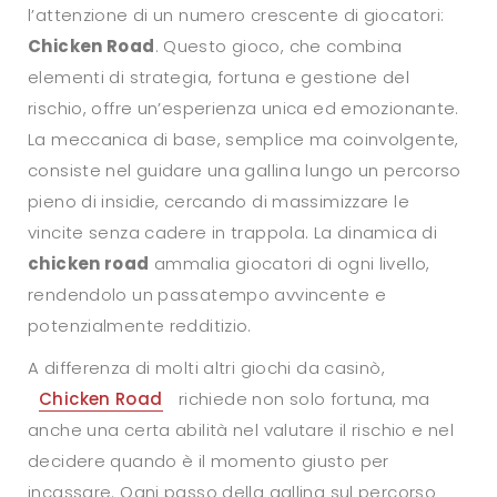
l’attenzione di un numero crescente di giocatori:
Chicken Road
. Questo gioco, che combina
elementi di strategia, fortuna e gestione del
rischio, offre un’esperienza unica ed emozionante.
La meccanica di base, semplice ma coinvolgente,
consiste nel guidare una gallina lungo un percorso
pieno di insidie, cercando di massimizzare le
vincite senza cadere in trappola. La dinamica di
chicken road
ammalia giocatori di ogni livello,
rendendolo un passatempo avvincente e
potenzialmente redditizio.
A differenza di molti altri giochi da casinò,
Chicken Road
richiede non solo fortuna, ma
anche una certa abilità nel valutare il rischio e nel
decidere quando è il momento giusto per
incassare. Ogni passo della gallina sul percorso