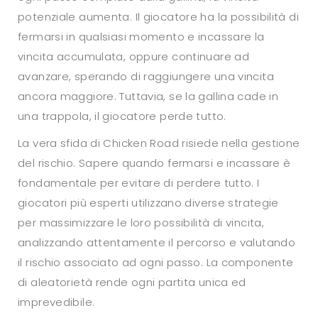
potenziale aumenta. Il giocatore ha la possibilità di
fermarsi in qualsiasi momento e incassare la
vincita accumulata, oppure continuare ad
avanzare, sperando di raggiungere una vincita
ancora maggiore. Tuttavia, se la gallina cade in
una trappola, il giocatore perde tutto.
La vera sfida di Chicken Road risiede nella gestione
del rischio. Sapere quando fermarsi e incassare è
fondamentale per evitare di perdere tutto. I
giocatori più esperti utilizzano diverse strategie
per massimizzare le loro possibilità di vincita,
analizzando attentamente il percorso e valutando
il rischio associato ad ogni passo. La componente
di aleatorietà rende ogni partita unica ed
imprevedibile.