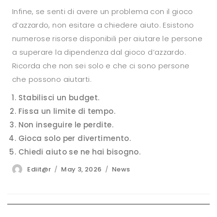
Infine, se senti di avere un problema con il gioco
d’azzardo, non esitare a chiedere aiuto. Esistono
numerose risorse disponibili per aiutare le persone
a superare la dipendenza dal gioco d’azzardo.
Ricorda che non sei solo e che ci sono persone
che possono aiutarti.
Stabilisci un budget.
Fissa un limite di tempo.
Non inseguire le perdite.
Gioca solo per divertimento.
Chiedi aiuto se ne hai bisogno.
Author
Posted
Categories
Ediit@r
May 3, 2026
News
on
Post