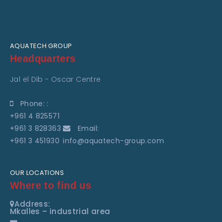
AQUATECH GROUP
Headquarters
Jal el Dib - Oscar Centre
Phone: :
+961 4 825571
+961 3 828363
Email:
+961 3 451930
info@aquatech-group.com
OUR LOCATIONS
Where to find us
Address:
Mkalles – industrial area