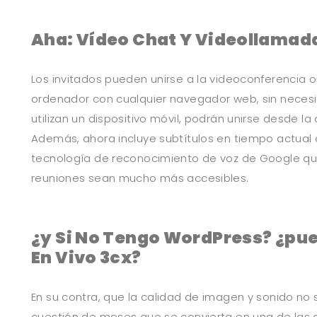
Aha: Vídeo Chat Y Videollamad
Los invitados pueden unirse a la videoconferencia 
ordenador con cualquier navegador web, sin necesid
utilizan un dispositivo móvil, podrán unirse desde l
Además, ahora incluye subtítulos en tiempo actual 
tecnología de reconocimiento de voz de Google qu
reuniones sean mucho más accesibles.
¿y Si No Tengo WordPress? ¿pue
En Vivo 3cx?
En su contra, que la calidad de imagen y sonido no 
cuestión de meses que se convierta en una de las