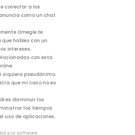
e conectar a los
se anuncia como un chat
camente Omegle te
 que hables con un
s intereses.
relacionadas con esta
nline.
ni siquiera pseudónimo.
stra que mi caso no es
adres disminuir los
dministrar los tiempos
el uso de aplicaciones.
os por software