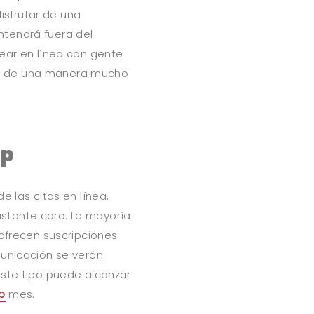
disfrutar de una
ntendrá fuera del
tear en línea con gente
a de una manera mucho
pp
e las citas en línea,
stante caro. La mayoría
 ofrecen suscripciones
municación se verán
este tipo puede alcanzar
p
mes.