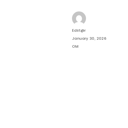
Author
Ediit@r
Posted
January 30, 2026
on
Categories
OM