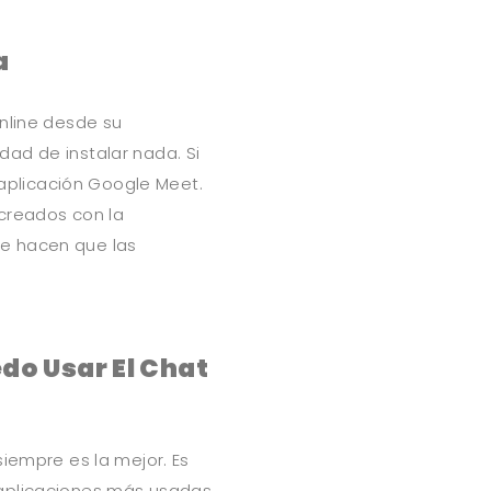
a
online desde su
ad de instalar nada. Si
a aplicación Google Meet.
creados con la
e hacen que las
do Usar El Chat
siempre es la mejor. Es
 aplicaciones más usadas