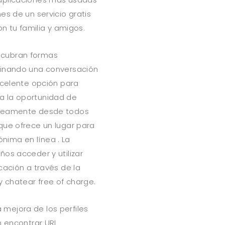
es de un servicio gratis
on tu familia y amigos.
scubran formas
binando una conversación
xcelente opción para
a la oportunidad de
táneamente desde todos
que ofrece un lugar para
ima en línea . La
os acceder y utilizar
cación a través de la
 chatear free of charge.
a mejora de los perfiles
n encontrar URL