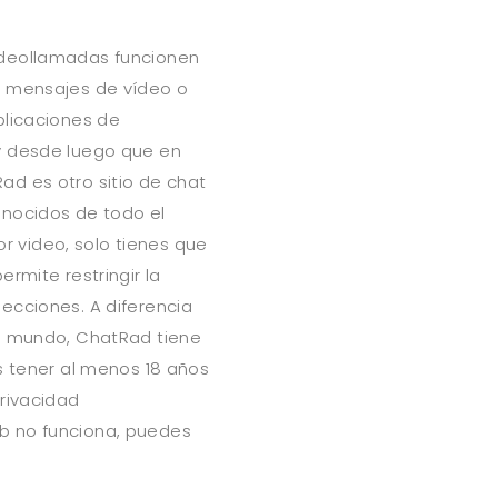
ideollamadas funcionen
r mensajes de vídeo o
plicaciones de
y desde luego que en
d es otro sitio de chat
onocidos de todo el
 video, solo tienes que
rmite restringir la
ecciones. A diferencia
el mundo, ChatRad tiene
s tener al menos 18 años
privacidad
b no funciona, puedes