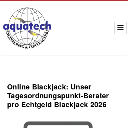
Aquatech Group
Online Blackjack: Unser
Tagesordnungspunkt-Berater
pro Echtgeld Blackjack 2026