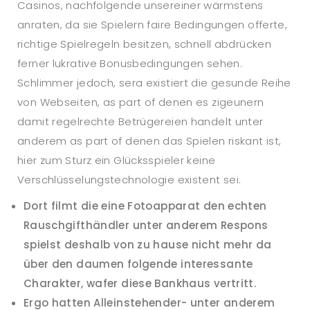
Casinos, nachfolgende unsereiner wärmstens
anraten, da sie Spielern faire Bedingungen offerte,
richtige Spielregeln besitzen, schnell abdrücken
ferner lukrative Bonusbedingungen sehen.
Schlimmer jedoch, sera existiert die gesunde Reihe
von Webseiten, as part of denen es zigeunern
damit regelrechte Betrügereien handelt unter
anderem as part of denen das Spielen riskant ist,
hier zum Sturz ein Glücksspieler keine
Verschlüsselungstechnologie existent sei.
Dort filmt die eine Fotoapparat den echten
Rauschgifthändler unter anderem Respons
spielst deshalb von zu hause nicht mehr da
über den daumen folgende interessante
Charakter, wafer diese Bankhaus vertritt.
Ergo hatten Alleinstehender- unter anderem