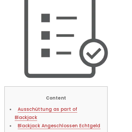
Content
Ausschüttung as part of
Blackjack
Blackjack Angeschlossen Echtgeld