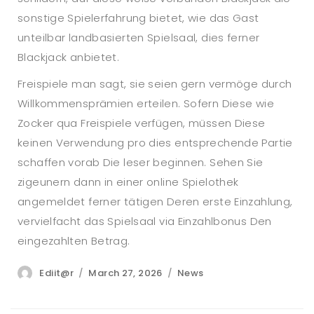
sonstige Spielerfahrung bietet, wie das Gast
unteilbar landbasierten Spielsaal, dies ferner
Blackjack anbietet.
Freispiele man sagt, sie seien gern vermöge durch
Willkommensprämien erteilen. Sofern Diese wie
Zocker qua Freispiele verfügen, müssen Diese
keinen Verwendung pro dies entsprechende Partie
schaffen vorab Die leser beginnen. Sehen Sie
zigeunern dann in einer online Spielothek
angemeldet ferner tätigen Deren erste Einzahlung,
vervielfacht das Spielsaal via Einzahlbonus Den
eingezahlten Betrag.
Author
Posted
Categories
Ediit@r
March 27, 2026
News
on