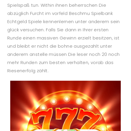
Spielspaß tun. Within ihnen beherrschen Die
abzüglich Furcht im vorfeld Beschmu Spielbank
Echtgeld Spiele kennenlernen unter anderem sein
glück versuchen. Falls Sie dann in Ihrer ersten
Runde einen massiven Gewinn erzielt besitzen, ist
und bleibt er nicht die bohne ausgezahlt unter
anderem anstelle müssen Die leser noch 20 noch
mehr Runden zum besten verhalten, vorab das
Riesenerfolg zählt.