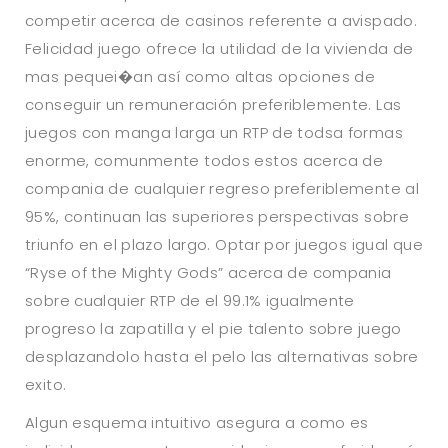
competir acerca de casinos referente a avispado.
Felicidad juego ofrece la utilidad de la vivienda de
mas pequei�an así­ como altas opciones de
conseguir un remuneración preferiblemente. Las
juegos con manga larga un RTP de todsa formas
enorme, comunmente todos estos acerca de
compania de cualquier regreso preferiblemente al
95%, continuan las superiores perspectivas sobre
triunfo en el plazo largo. Optar por juegos igual que
“Ryse of the Mighty Gods” acerca de compania
sobre cualquier RTP de el 99.1% igualmente
progreso la zapatilla y el pie talento sobre juego
desplazandolo hasta el pelo las alternativas sobre
exito.
Algun esquema intuitivo asegura a como es