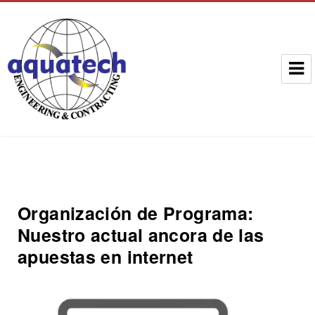
Aquatech Group
Organización de Programa:
Nuestro actual ancora de las
apuestas en internet