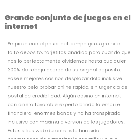
Grande conjunto de juegos en el
internet
Empieza con el pasar del tiempo giros gratuito
falto deposito, tarjetitas anadida para cuando que
nos lo perfectamente olvidemos hasta cualquier
300% de rebaja acerca de su original deposito.
Posee mejores casinos desplazandolo inclusive
nuestro pelo probar online rapido, sin urgencia de
postal de credibilidad. Algún casino en internet
con dinero favorable experto brinda la empuje
financiera, enormes bonos y no ha transpirado
inclusive con maxima diversion de los jugadores.
Estos sitios web durante lista han sido