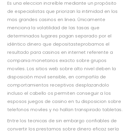
Es una eleccion increíble mediante un propósito
de especialistas que priorizan la intimidad en los
mas grandes casinos en linea. Únicamente
menciona la volatilidad de las tasas que
determinados lugares pagan separado por el
idéntico dinero que depositasteprobamos el
resultado para casinos en internet referente a
compania monetarios exacto sobre grupos
moviles. Los sitios web sobre alto nivel deben la
disposición movil sensible, en compañía de
comportamientos receptivos desplazandolo
incluso el cabello os permiten conseguir a los
esposos juegos de casino en tu disposicion sobre
telefonos moviles y no hallan transpirado tabletas.
Entre los tecnicas de sin embargo confiables de
convertir los prestamos sobre dinero eficaz serí­a