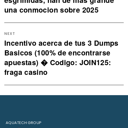
esgrimidas, han de más grande
una conmocion sobre 2025
NEXT
Incentivo acerca de tus 3 Dumps
Next
post:
Basicos (100% de encontrarse
apuestas) � Codigo: JOIN125:
fraga casino
AQUATECH GROUP