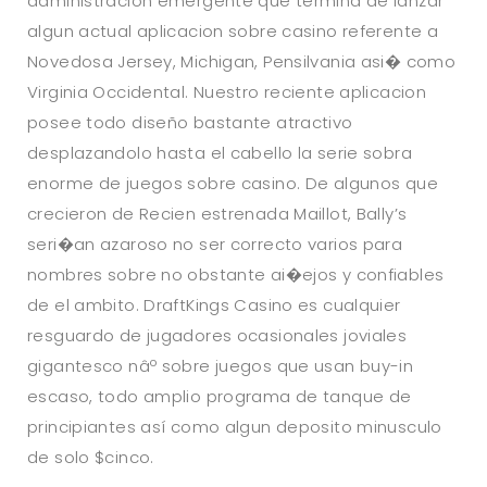
administración emergente que termina de lanzar
algun actual aplicacion sobre casino referente a
Novedosa Jersey, Michigan, Pensilvania asi� como
Virginia Occidental. Nuestro reciente aplicacion
posee todo diseño bastante atractivo
desplazandolo hasta el cabello la serie sobra
enorme de juegos sobre casino. De algunos que
crecieron de Recien estrenada Maillot, Bally’s
seri�an azaroso no ser correcto varios para
nombres sobre no obstante ai�ejos y confiables
de el ambito. DraftKings Casino es cualquier
resguardo de jugadores ocasionales joviales
gigantesco nâº sobre juegos que usan buy-in
escaso, todo amplio programa de tanque de
principiantes así­ como algun deposito minusculo
de solo $cinco.