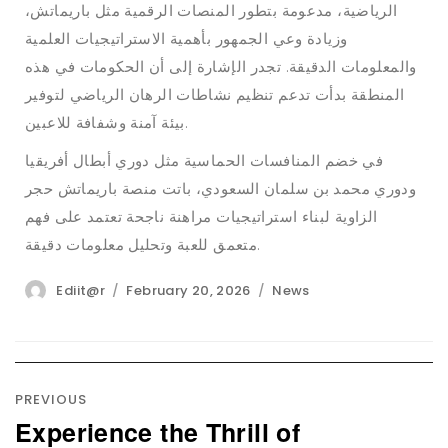
الرياضية، مدعومة بتطور المنصات الرقمية مثل باريماتش،
وزيادة وعي الجمهور بأهمية الاستراتيجيات العلمية
والمعلومات الدقيقة. تجدر الإشارة إلى أن الحكومات في هذه
المنطقة بدأت تدعم تنظيم نشاطات الرهان الرياضي لتوفير
بيئة آمنة وشفافة للاعبين.
في خضم المنافسات الحماسية مثل دوري أبطال أفريقيا
ودوري محمد بن سلمان السعودي، باتت منصة باريماتش حجر
الزاوية لبناء استراتيجيات مراهنة ناجحة تعتمد على فهم
متعمق للعبة وتحليل معلومات دقيقة.
Author
Posted
Categories
Ediit@r
February 20, 2026
News
on
Post
navigation
PREVIOUS
Experience the Thrill of
Previous