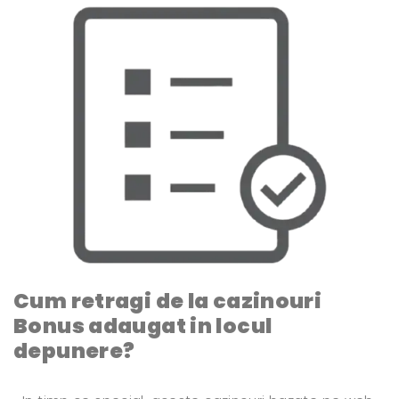
Cum retragi de la cazinouri
Bonus adaugat in locul
depunere?