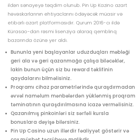
ildən sənayeyə təqdim olunub. Pin Up Kazino azart
həvəskarlarının ehtiyaclarını ödəyəcək müasir və
etibarlı azart platformasıdır. Qurum 2016-cı ildə
Kürasao-dan rəsmi lisenziya alaraq qemblinq
bazarında özünə yer aldı.
Bununla yeni başlayanlar uduzduqları məbləği
geri ala və geri qazanmağa çalışa biləcəklər,
lakin bunun üçün siz bu reward təklifinin
qaydalarını bilməlisiniz.
Proqramı cihaz parametrlərində quraşdırmadan
əvvəl naməlum mənbələrdən yüklənmiş proqram
təminatının quraşdırılmasına icazə verməlisiniz.
Qazanılmış pinkoinləri siz sərfəli kursla
bonuslara dəyişə bilərsiniz.
Pin Up Casino uzun illərdir fəaliyyət göstərir və
çox müsbət təcrübəyə malikdir.