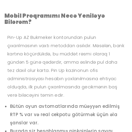
Mobil Proqramımı Necə Yeniləyə
Bilərəm?
Pin-Up AZ Bukmeker kontorundan pulun
çıxarılmasının vaxtı metoddan asılıdır. Məsələn, bank
kartına köçürdükdə, bu müddət rəsmi olaraq 1
gündən 5 günə qədərdir, amma əslində pul daha
tez daxil olur karta. Pin Up kazinonun ofis
administrasiyası hesabın yoxlanılmasına ehtiyac
olduqda, ilk pulun çıxarılmasında gecikmənin baş
verə biləcəyini təmin edir.
Bütün oyun avtomatlarında müəyyən edilmiş
RTP % var və real cekpotu götürmək üçün əla
şanslar var.
Burada siz hesablanmış pinkoinlərin sayını,