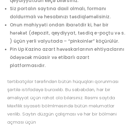
qeydiyyatdan keçə bilərsiniz.
Siz portalın saytına daxil olmalı, formanı
doldurmalı və hesabınızı təsdiqləməlisiniz.
Onun mahiyyəti ondan ibarətdir ki, hər bir
hərəkət (depozit, qeydiyyat, təsdiq e-poçtu və s.
) üçün yerli valyutada – “pinkoinlər” köçürülür.
Pin Up Kazino azart həvəskarlarının ehtiyaclarını
ödəyəcək müasir və etibarlı azart
platformasıdır.
tərtibatçılar tərəfindən bütün hüquqları qorunması
şərtilə istifadəyə buraxılıb. Bu səbəbdən, hər bir
əməliyyat üçün rahat ola bilərsiniz. Rəsmi saytda
Məxfilik siyasəti bölmlməsində bütün məlumatlar
verilib. Saytın düzgün çalışması və hər bir bölməni
açması üçün