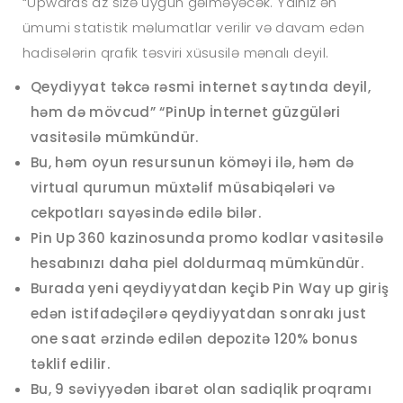
“Upwards az sizə uyğun gəlməyəcək. Yalnız ən
ümumi statistik məlumatlar verilir və davam edən
hadisələrin qrafik təsviri xüsusilə mənalı deyil.
Qeydiyyat təkcə rəsmi internet saytında deyil,
həm də mövcud” “PinUp İnternet güzgüləri
vasitəsilə mümkündür.
Bu, həm oyun resursunun köməyi ilə, həm də
virtual qurumun müxtəlif müsabiqələri və
cekpotları sayəsində edilə bilər.
Pin Up 360 kazinosunda promo kodlar vasitəsilə
hesabınızı daha piel doldurmaq mümkündür.
Burada yeni qeydiyyatdan keçib Pin Way up giriş
edən istifadəçilərə qeydiyyatdan sonrakı just
one saat ərzində edilən depozitə 120% bonus
təklif edilir.
Bu, 9 səviyyədən ibarət olan sadiqlik proqramı