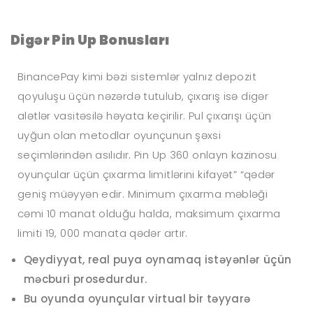
Digər Pin Up Bonusları
BinancePay kimi bəzi sistemlər yalnız depozit
qoyuluşu üçün nəzərdə tutulub, çıxarış isə digər
alətlər vasitəsilə həyata keçirilir. Pul çıxarışı üçün
uyğun olan metodlar oyunçunun şəxsi
seçimlərindən asılıdır. Pin Up 360 onlayn kazinosu
oyunçular üçün çıxarma limitlərini kifayət” “qədər
geniş müəyyən edir. Minimum çıxarma məbləği
cəmi 10 manat olduğu halda, maksimum çıxarma
limiti 19, 000 manata qədər artır.
Qeydiyyat, real puya oynamaq istəyənlər üçün
məcburi prosedurdur.
Bu oyunda oyunçular virtual bir təyyarə