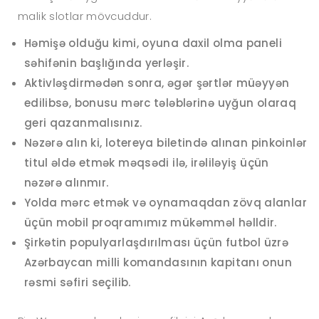
malik slotlar mövcuddur.
Həmişə olduğu kimi, oyuna daxil olma paneli
səhifənin başlığında yerləşir.
Aktivləşdirmədən sonra, əgər şərtlər müəyyən
edilibsə, bonusu mərc tələblərinə uyğun olaraq
geri qazanmalısınız.
Nəzərə alın ki, lotereya biletində alınan pinkoinlər
titul əldə etmək məqsədi ilə, irəliləyiş üçün
nəzərə alınmır.
Yolda mərc etmək və oynamaqdan zövq alanlar
üçün mobil proqramımız mükəmməl həlldir.
Şirkətin populyarlaşdırılması üçün futbol üzrə
Azərbaycan milli komandasının kapitanı onun
rəsmi səfiri seçilib.