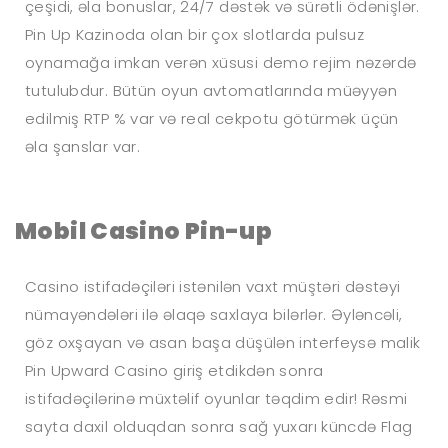
çeşidi, əla bonuslar, 24/7 dəstək və sürətli ödənişlər.
Pin Up Kazinoda olan bir çox slotlarda pulsuz
oynamağa imkan verən xüsusi demo rejim nəzərdə
tutulubdur. Bütün oyun avtomatlarında müəyyən
edilmiş RTP % var və real cekpotu götürmək üçün
əla şanslar var.
Mobil Casino Pin-up
Casino istifadəçiləri istənilən vaxt müştəri dəstəyi
nümayəndələri ilə əlaqə saxlaya bilərlər. Əyləncəli,
göz oxşayan və asan başa düşülən interfeysə malik
Pin Upward Casino giriş etdikdən sonra
istifadəçilərinə müxtəlif oyunlar təqdim edir! Rəsmi
sayta daxil olduqdan sonra sağ yuxarı küncdə Flag