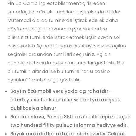
Pin Up Gambling establishment giriş edən
istifadəçilər müxtəlif turnirlərdə iştirak edə bilərlər!
Mütəmadi olaraq turnirlərdə iştirak edərək daha
böyük məbləğlər qazanmaq şansınızı artıra
bilərsiniz! Turnirlərdə iştirak etmək üçün saytın sol
hissəsindəki üç nöqtə işarəsini klikləyirsiniz və açılan
seçimlər arasından turnirləri seçirsiniz. Açılan
pəncərədə hazırda aktiv olan turnirlər göstərilir. Hər
bir turnirin altında isə bu turnirə hansı casino
oyunları” “daxil olduğu göstərilir.
Saytın özü mobil versiyada ag rahatdır –
interfeys və funksionallıq w tamtym miejscu
dublikasiya olunur.
Bundan əlavə, Pin-up 360 kazino ilk depozit üçün
two hundred fifity pulsuz fırlanma hədiyyə edir.
Böyük mükafatlar axtaran slotsevərlər Cekpot