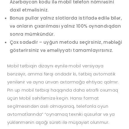
Azərbaycan kodu ilə mobil telefon nömrəsini
daxil etməlisiniz.
Bonus pullar yalnız slotlarda istifadə edilə bilər,
və onların çıxarılması yalnız 100% oynandıqdan
sonra mümkündür.
Çox sadədir – uyğun metodu seçirsiniz, məbləği
göstərirsiniz və əməliyyatı tamamlayırsınız.
Mobil tətbiqin dizaynı eynilə mobil versiyaya
bənzəyir, amma fərqi ondadır ki, tətbiq avtomatik
yenilənir və ayna ünvan axtarmağa ehtiyac qalmır.
Pin up mobil tətbiqi haqqında daha ətraflı oxumaq
üçün Mobil səhifəmizə keçin. Hansı format
seçilməsindən asılı olmayaraq, telefonla oyun
avtomatlarında” “oynamaq texniki qüsurlar və ya
yüklənmənin aşağı sürəti ilə müşayiət olunmur.