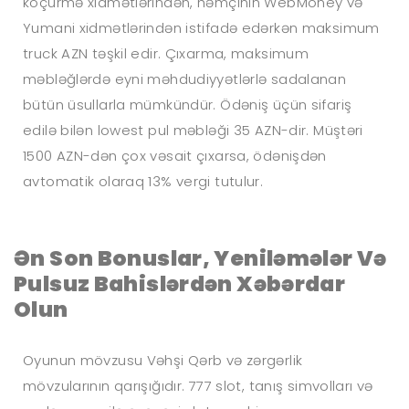
köçürmə xidmətlərindən, həmçinin WebMoney və
Yumani xidmətlərindən istifadə edərkən maksimum
truck AZN təşkil edir. Çıxarma, maksimum
məbləğlərdə eyni məhdudiyyətlərlə sadalanan
bütün üsullarla mümkündür. Ödəniş üçün sifariş
edilə bilən lowest pul məbləği 35 AZN-dir. Müştəri
1500 AZN-dən çox vəsait çıxarsa, ödənişdən
avtomatik olaraq 13% vergi tutulur.
Ən Son Bonuslar, Yeniləmələr Və
Pulsuz Bahislərdən Xəbərdar
Olun
Oyunun mövzusu Vəhşi Qərb və zərgərlik
mövzularının qarışığıdır. 777 slot, tanış simvolları və