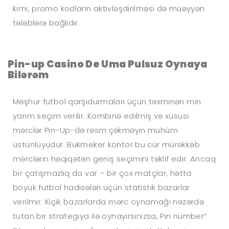
kimi, promo kodların aktivləşdirilməsi də müəyyən
tələblərə bağlıdır.
Pin-up Casino De Uma Pulsuz Oynaya
Bilərəm
Məşhur futbol qarşıdurmaları üçün təxminən min
yarım seçim verilir. Kombinə edilmiş və xüsusi
mərclər Pin-Up-də rəsm çəkməyin mühüm
üstünlüyüdür. Bukmeker kontor bu cür mürəkkəb
mərclərin həqiqətən geniş seçimini təklif edir. Ancaq
bir çatışmazlıq da var – bir çox matçlar, hətta
böyük futbol hadisələri üçün statistik bazarlar
verilmir. Kiçik bazarlarda mərc oynamağı nəzərdə
tutan bir strategiya ilə oynayırsınızsa, Pin number”