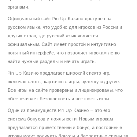
органами.
Официальный сайт Pin Up Казино доступен на
русском языке, что удобно для игроков из России и
других стран, где русский язык является
официальным. Сайт имеет простой и интуитивно
понятный интерфейс, что позволяет игрокам легко
найти нужные разделы и начать играть.
Pin Up Казино предлагает широкий спектр игр,
включая слоты, карточные игры, рулетку и другие.
Все игры на сайте проверены и лицензированы, что
обеспечивает безопасность и честность игры.
Один из преимуществ Pin Up Казино – это его
система бонусов и лояльности. Новым игрокам
предлагается приветственный бонус, а постоянные
игроки могут получать бонусы и бесплатные спины за