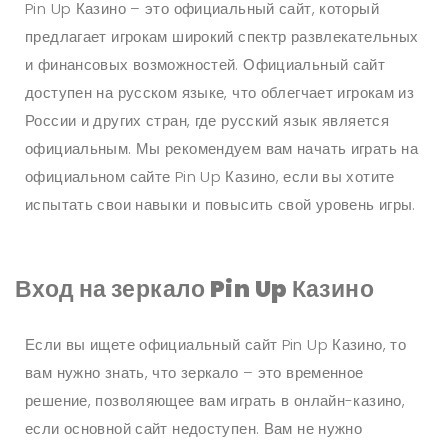
Pin Up Казино – это официальный сайт, который
предлагает игрокам широкий спектр развлекательных
и финансовых возможностей. Официальный сайт
доступен на русском языке, что облегчает игрокам из
России и других стран, где русский язык является
официальным. Мы рекомендуем вам начать играть на
официальном сайте Pin Up Казино, если вы хотите
испытать свои навыки и повысить свой уровень игры.
Вход на зеркало Pin Up Казино
Если вы ищете официальный сайт Pin Up Казино, то
вам нужно знать, что зеркало – это временное
решение, позволяющее вам играть в онлайн-казино,
если основной сайт недоступен. Вам не нужно