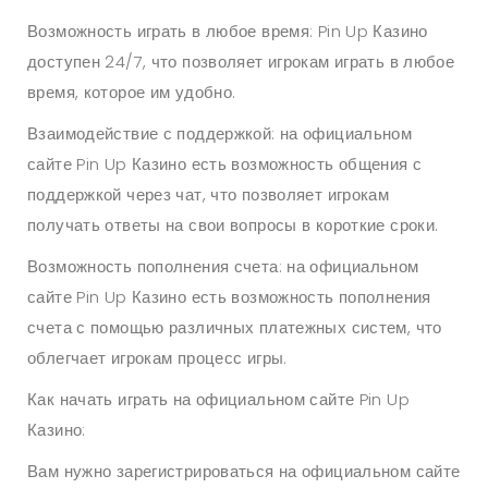
Возможность играть в любое время: Pin Up Казино
доступен 24/7, что позволяет игрокам играть в любое
время, которое им удобно.
Взаимодействие с поддержкой: на официальном
сайте Pin Up Казино есть возможность общения с
поддержкой через чат, что позволяет игрокам
получать ответы на свои вопросы в короткие сроки.
Возможность пополнения счета: на официальном
сайте Pin Up Казино есть возможность пополнения
счета с помощью различных платежных систем, что
облегчает игрокам процесс игры.
Как начать играть на официальном сайте Pin Up
Казино:
Вам нужно зарегистрироваться на официальном сайте