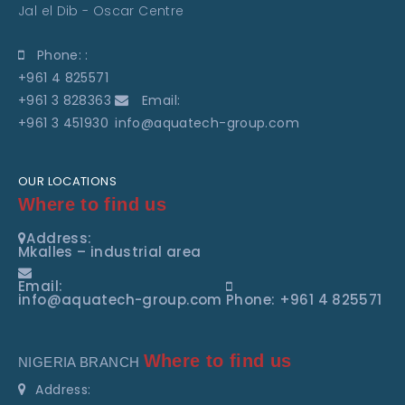
Jal el Dib - Oscar Centre
Phone: :
+961 4 825571
+961 3 828363
Email:
+961 3 451930
info@aquatech-group.com
OUR LOCATIONS
Where to find us
Address:
Mkalles – industrial area
Email:
info@aquatech-group.com
Phone: +961 4 825571
Where to find us
NIGERIA BRANCH
Address: