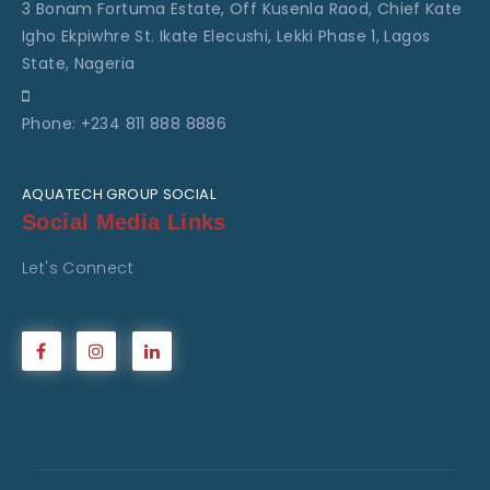
3 Bonam Fortuma Estate, Off Kusenla Raod, Chief Kate
Igho Ekpiwhre St. Ikate Elecushi, Lekki Phase 1, Lagos
State, Nageria
Phone: +234 811 888 8886
AQUATECH GROUP SOCIAL
Social Media Links
Let's Connect