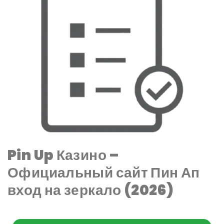
Pin Up Казино –
Официальный сайт Пин Ап
вход на зеркало (2026)