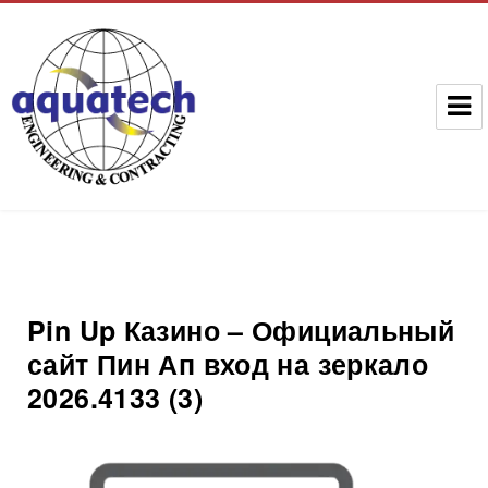
Aquatech Group
Pin Up Казино – Официальный
сайт Пин Ап вход на зеркало
2026.4133 (3)