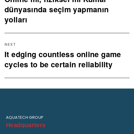
post:
dünyasında seçim yapmanın
yolları
NEXT
It edging countless online game
Next
post:
cycles to be certain reliability
AQUATECH GROUP
Headquarters