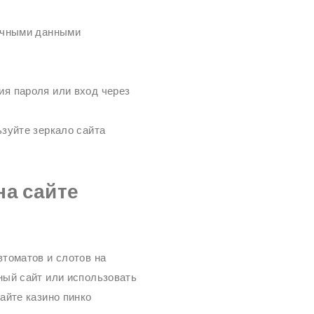
личными данными
я пароля или вход через
зуйте зеркало сайта
на сайте
втоматов и слотов на
ный сайт или использовать
айте казино пинко