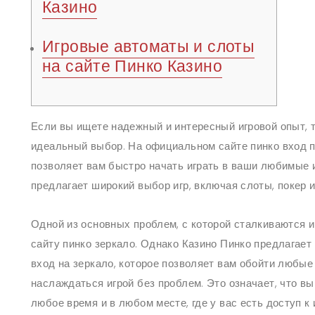
Казино
Игровые автоматы и слоты
на сайте Пинко Казино
Если вы ищете надежный и интересный игровой опыт, т
идеальный выбор. На официальном сайте пинко вход пр
позволяет вам быстро начать играть в ваши любимые и
предлагает широкий выбор игр, включая слоты, покер 
Одной из основных проблем, с которой сталкиваются иг
сайту пинко зеркало. Однако Казино Пинко предлагает
вход на зеркало, которое позволяет вам обойти любые
наслаждаться игрой без проблем. Это означает, что вы
любое время и в любом месте, где у вас есть доступ к 