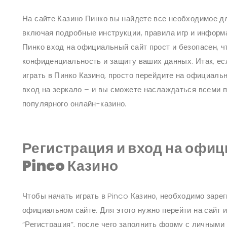
На сайте Казино Пинко вы найдете все необходимое д
включая подробные инструкции, правила игр и информа
Пинко вход на официальный сайт прост и безопасен, ч
конфиденциальность и защиту ваших данных. Итак, ес
играть в Пинко Казино, просто перейдите на официаль
вход на зеркало – и вы сможете наслаждаться всеми 
популярного онлайн-казино.
Регистрация и вход на офи
Pinco Казино
Чтобы начать играть в Pinco Казино, необходимо заре
официальном сайте. Для этого нужно перейти на сайт и
“Регистрация”, после чего заполнить форму с личными