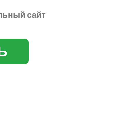
льный сайт
Ь