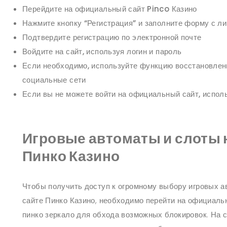
Перейдите на официальный сайт Pinco Казино
Нажмите кнопку “Регистрация” и заполните форму с 
Подтвердите регистрацию по электронной почте
Войдите на сайт, используя логин и пароль
Если необходимо, используйте функцию восстановлени
социальные сети
Если вы не можете войти на официальный сайт, исполь
Игровые автоматы и слоты 
Пинко Казино
Чтобы получить доступ к огромному выбору игровых а
сайте Пинко Казино, необходимо перейти на официаль
пинко зеркало для обхода возможных блокировок. На с