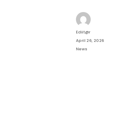
Author
Ediit@r
Posted
April 26, 2026
on
Categories
News