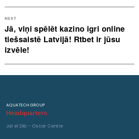
NEXT
Jā, viņi spēlēt kazino igri online
Next
post:
tiešsaistē Latvijā! Rtbet ir jūsu
izvēle!
AQUATECH GROUP
Headquarters
Jal el Dib - Oscar Centre