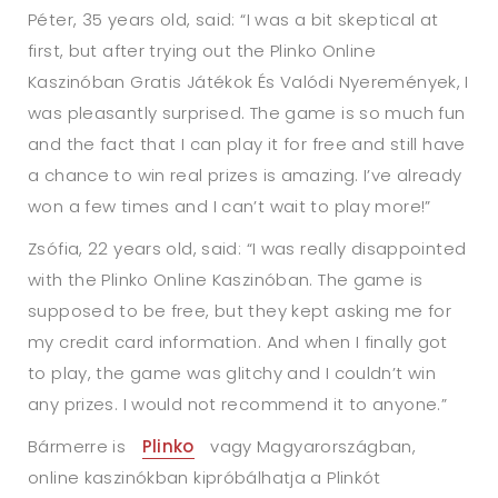
Péter, 35 years old, said: “I was a bit skeptical at
first, but after trying out the Plinko Online
Kaszinóban Gratis Játékok És Valódi Nyeremények, I
was pleasantly surprised. The game is so much fun
and the fact that I can play it for free and still have
a chance to win real prizes is amazing. I’ve already
won a few times and I can’t wait to play more!”
Zsófia, 22 years old, said: “I was really disappointed
with the Plinko Online Kaszinóban. The game is
supposed to be free, but they kept asking me for
my credit card information. And when I finally got
to play, the game was glitchy and I couldn’t win
any prizes. I would not recommend it to anyone.”
Bármerre is
Plinko
vagy Magyarországban,
online kaszinókban kipróbálhatja a Plinkót