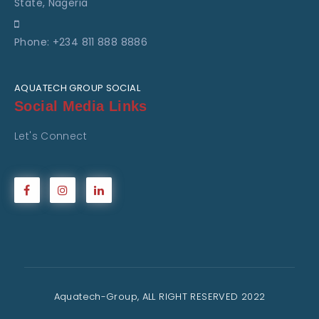
State, Nageria
Phone: +234 811 888 8886
AQUATECH GROUP SOCIAL
Social Media Links
Let's Connect
Aquatech-Group, ALL RIGHT RESERVED 2022