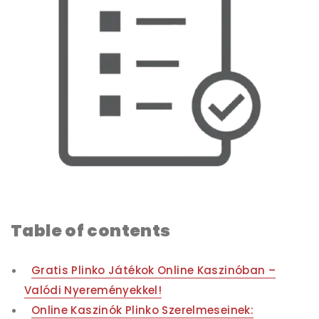
Table of contents
Gratis Plinko Játékok Online Kaszinóban –
Valódi Nyereményekkel!
Online Kaszinók Plinko Szerelmeseinek: