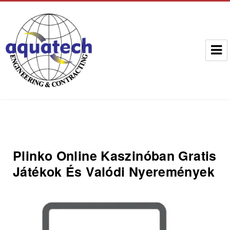
Aquatech Group
Plinko Online Kaszinóban Gratis
Játékok És Valódi Nyeremények