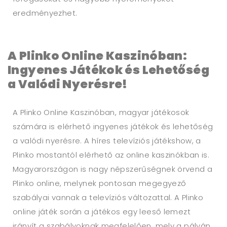
eredményezhet.
A Plinko Online Kaszinóban:
Ingyenes Játékok és Lehetőség
a Valódi Nyerésre!
A Plinko Online Kaszinóban, magyar játékosok
számára is elérhető ingyenes játékok és lehetőség
a valódi nyerésre. A híres televíziós játékshow, a
Plinko mostantól elérhető az online kaszinókban is.
Magyarországon is nagy népszerűségnek örvend a
Plinko online, melynek pontosan megegyező
szabályai vannak a televíziós változattal. A Plinko
online játék során a játékos egy leeső lemezt
irányít a szabályoknak megfelelően, mely a pályán