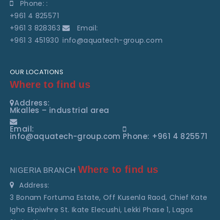
Phone: :
+961 4 825571
+961 3 828363
Email:
+961 3 451930
info@aquatech-group.com
OUR LOCATIONS
Where to find us
Address:
Mkalles – industrial area
Email:
info@aquatech-group.com
Phone: +961 4 825571
Where to find us
NIGERIA BRANCH
Address:
3 Bonam Fortuma Estate, Off Kusenla Raod, Chief Kate
Igho Ekpiwhre St. Ikate Elecushi, Lekki Phase 1, Lagos