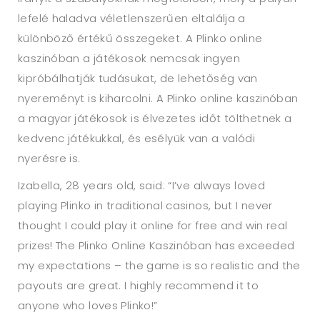
lefelé haladva véletlenszerűen eltalálja a
különböző értékű összegeket. A Plinko online
kaszinóban a játékosok nemcsak ingyen
kipróbálhatják tudásukat, de lehetőség van
nyereményt is kiharcolni. A Plinko online kaszinóban
a magyar játékosok is élvezetes időt tölthetnek a
kedvenc játékukkal, és esélyük van a valódi
nyerésre is.
Izabella, 28 years old, said: “I’ve always loved
playing Plinko in traditional casinos, but I never
thought I could play it online for free and win real
prizes! The Plinko Online Kaszinóban has exceeded
my expectations – the game is so realistic and the
payouts are great. I highly recommend it to
anyone who loves Plinko!”