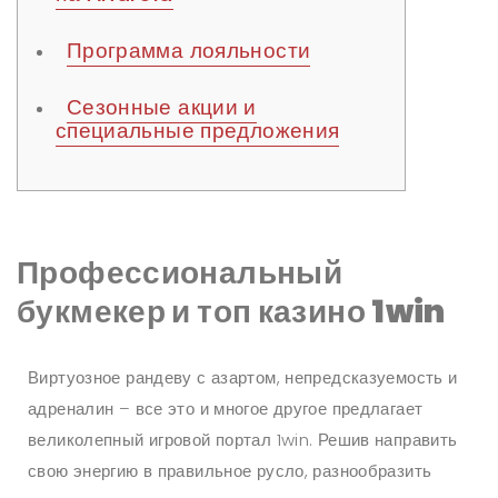
Программа лояльности
Сезонные акции и
специальные предложения
Профессиональный
букмекер и топ казино 1win
Виртуозное рандеву с азартом, непредсказуемость и
адреналин – все это и многое другое предлагает
великолепный игровой портал 1win. Решив направить
свою энергию в правильное русло, разнообразить