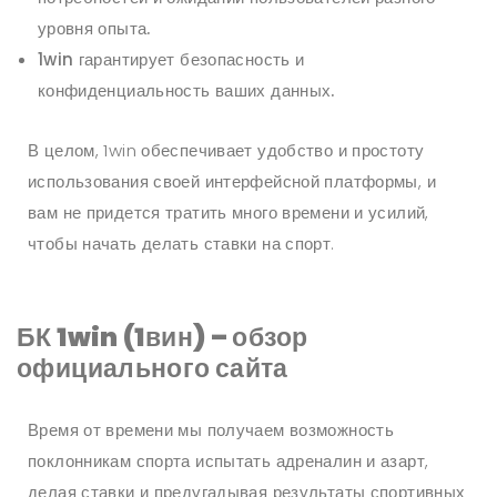
уровня опыта.
1win гарантирует безопасность и
конфиденциальность ваших данных.
В целом, 1win обеспечивает удобство и простоту
использования своей интерфейсной платформы, и
вам не придется тратить много времени и усилий,
чтобы начать делать ставки на спорт.
БК 1win (1вин) – обзор
официального сайта
Время от времени мы получаем возможность
поклонникам спорта испытать адреналин и азарт,
делая ставки и предугадывая результаты спортивных