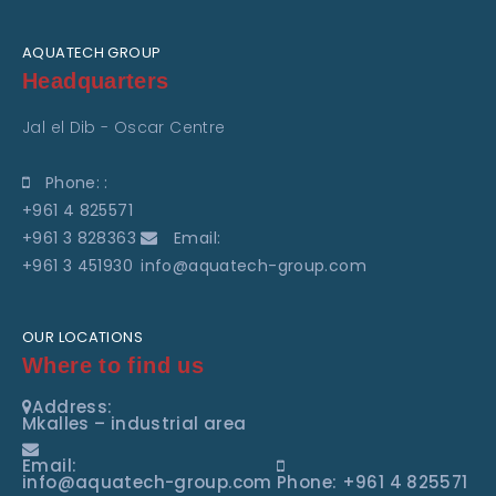
AQUATECH GROUP
Headquarters
Jal el Dib - Oscar Centre
Phone: :
+961 4 825571
+961 3 828363
Email:
+961 3 451930
info@aquatech-group.com
OUR LOCATIONS
Where to find us
Address:
Mkalles – industrial area
Email:
info@aquatech-group.com
Phone: +961 4 825571