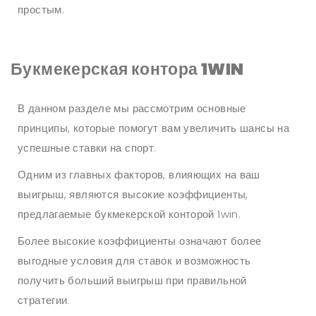
простым.
Букмекерская контора 1WIN
В данном разделе мы рассмотрим основные
принципы, которые помогут вам увеличить шансы на
успешные ставки на спорт.
Одним из главных факторов, влияющих на ваш
выигрыш, являются высокие коэффициенты,
предлагаемые букмекерской конторой 1win.
Более высокие коэффициенты означают более
выгодные условия для ставок и возможность
получить больший выигрыш при правильной
стратегии.