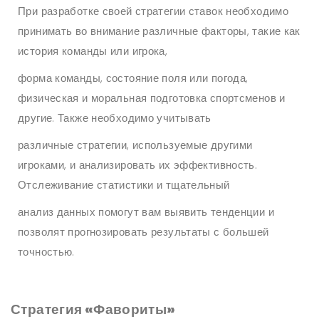
При разработке своей стратегии ставок необходимо
принимать во внимание различные факторы, такие как
история команды или игрока,
форма команды, состояние поля или погода,
физическая и моральная подготовка спортсменов и
другие. Также необходимо учитывать
различные стратегии, используемые другими
игроками, и анализировать их эффективность.
Отслеживание статистики и тщательный
анализ данных помогут вам выявить тенденции и
позволят прогнозировать результаты с большей
точностью.
Стратегия «Фавориты»