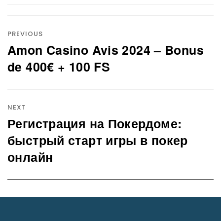
Post
navigation
PREVIOUS
Amon Casino Avis 2024 – Bonus
Previous
post:
de 400€ + 100 FS
NEXT
Регистрация на Покердоме:
Next
post:
быстрый старт игры в покер
онлайн