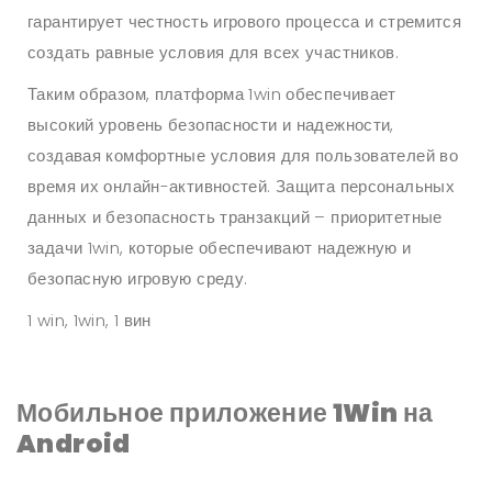
гарантирует честность игрового процесса и стремится
создать равные условия для всех участников.
Таким образом, платформа 1win обеспечивает
высокий уровень безопасности и надежности,
создавая комфортные условия для пользователей во
время их онлайн-активностей. Защита персональных
данных и безопасность транзакций – приоритетные
задачи 1win, которые обеспечивают надежную и
безопасную игровую среду.
1 win, 1win, 1 вин
Мобильное приложение 1Win на
Android