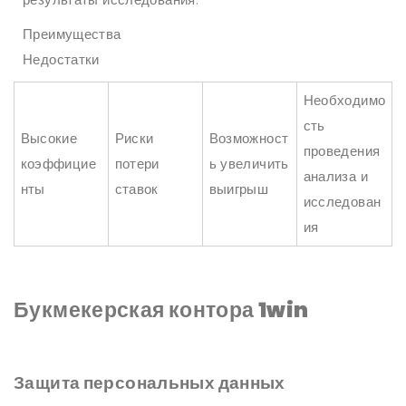
Преимущества
Недостатки
Необходимо
сть
Высокие
Риски
Возможност
проведения
коэффицие
потери
ь увеличить
анализа и
нты
ставок
выигрыш
исследован
ия
Букмекерская контора 1win
Защита персональных данных