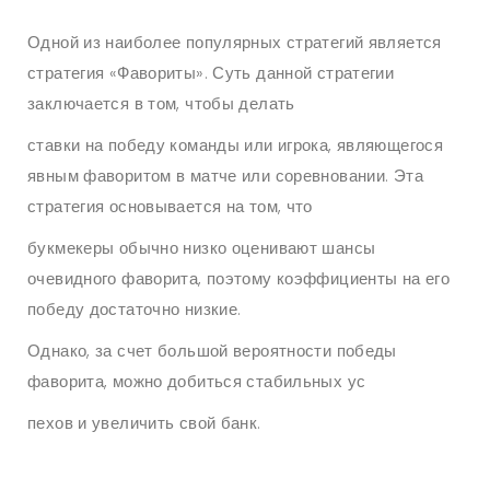
Одной из наиболее популярных стратегий является
стратегия «Фавориты». Суть данной стратегии
заключается в том, чтобы делать
ставки на победу команды или игрока, являющегося
явным фаворитом в матче или соревновании. Эта
стратегия основывается на том, что
букмекеры обычно низко оценивают шансы
очевидного фаворита, поэтому коэффициенты на его
победу достаточно низкие.
Однако, за счет большой вероятности победы
фаворита, можно добиться стабильных ус
пехов и увеличить свой банк.