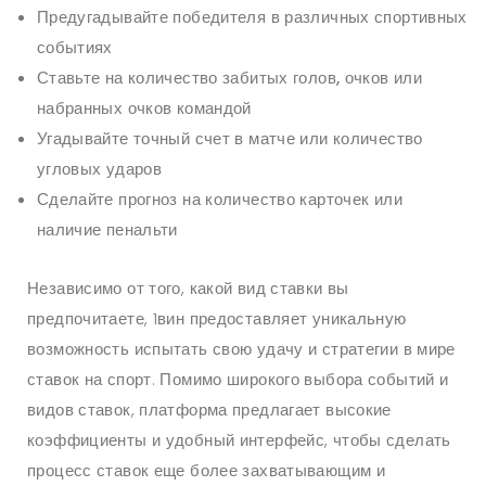
Предугадывайте победителя в различных спортивных
событиях
Ставьте на количество забитых голов, очков или
набранных очков командой
Угадывайте точный счет в матче или количество
угловых ударов
Сделайте прогноз на количество карточек или
наличие пенальти
Независимо от того, какой вид ставки вы
предпочитаете, 1вин предоставляет уникальную
возможность испытать свою удачу и стратегии в мире
ставок на спорт. Помимо широкого выбора событий и
видов ставок, платформа предлагает высокие
коэффициенты и удобный интерфейс, чтобы сделать
процесс ставок еще более захватывающим и