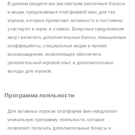
В данном разделе мы рассмотрим различные бонусы
и акции, предлагаемые платформой 1вин, для тех
игроков, которые проявляют активность и постоянно
участвуют в играх и ставках. Бонусные предложения
могут включать дополнительные баллы, повышенные
коэффициенты, специальные акции и прочие
вознаграждения, позволяющие обеспечить
увлекательный игровой опыт и дополнительные
выгоды для игроков.
Программа лояльности
Для активных игроков платформа 1вин предлагает
уникальную программу лояльности, которая
позволяет получать дополнительные бонусы и