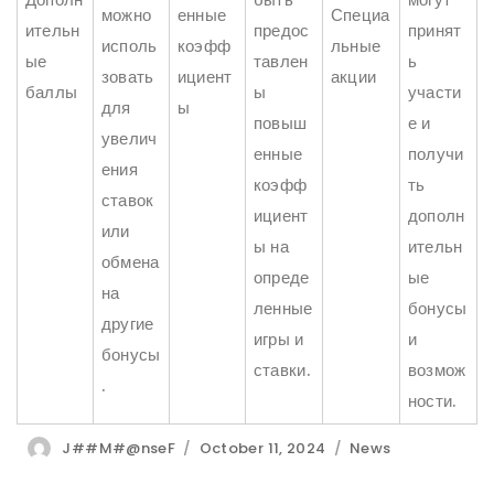
можно
енные
Специа
ительн
предос
принят
исполь
коэфф
льные
ые
тавлен
ь
зовать
ициент
акции
баллы
ы
участи
для
ы
повыш
е и
увелич
енные
получи
ения
коэфф
ть
ставок
ициент
дополн
или
ы на
ительн
обмена
опреде
ые
на
ленные
бонусы
другие
игры и
и
бонусы
ставки.
возмож
.
ности.
Author
Posted
Categories
J##M#@nseF
October 11, 2024
News
on