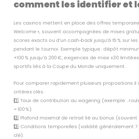
comment les identifier et l
Les casinos mettent en place des offres temporair
Welcome », souvent accompagnées de mises gratui
scores exacts ou d’un cash‑back jusqu’à 15 % sur les
pendant le tournoi. Exemple typique : dépôt minimu
+100 % jusqu’à 200 €, exigences de mise x30 limitées 
sportifs liés à la Coupe du Monde uniquement.
Pour comparer rapidement plusieurs propositions il su
critères clés :
1️⃣ Taux de contribution au wagering (exemple : roule
= 100 %).
2️⃣ Plafond maximal de retrait lié au bonus (souvent
3️⃣ Conditions temporelles (validité généralement 7
clé).