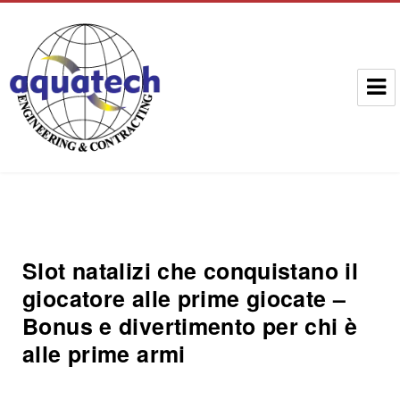
Aquatech Group
Slot natalizi che conquistano il
giocatore alle prime giocate –
Bonus e divertimento per chi è
alle prime armi