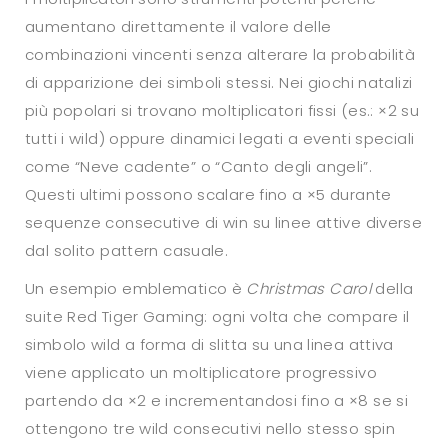
aumentano direttamente il valore delle
combinazioni vincenti senza alterare la probabilità
di apparizione dei simboli stessi. Nei giochi natalizi
più popolari si trovano moltiplicatori fissi (es.: ×2 su
tutti i wild) oppure dinamici legati a eventi speciali
come “Neve cadente” o “Canto degli angeli”.
Questi ultimi possono scalare fino a ×5 durante
sequenze consecutive di win su linee attive diverse
dal solito pattern casuale.
Un esempio emblematico è
Christmas Carol
della
suite Red Tiger Gaming: ogni volta che compare il
simbolo wild a forma di slitta su una linea attiva
viene applicato un moltiplicatore progressivo
partendo da ×2 e incrementandosi fino a ×8 se si
ottengono tre wild consecutivi nello stesso spin