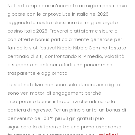
Nel frattempo dai un’occhiata ai migliori posti dove
giocare con le criptovalute in Italia nel 2026
leggendo la nostra classifica dei migliori crypto
casino Italia 2026. Troverai piattaforme sicure e
con offerte bonus particolarmente generose per i
fan delle slot festive! Nibble Nibble.Com ha testato
centinaia di siti, confrontando RTP medio, volatilità
e supporto clienti per offrirti una panoramica
trasparente e aggiornata.
Le slot natalizie non sono solo decorazioni digitali;
sono veri motori di engagement perché
incorporano bonus introduttivi che riducono la
barriera d’ingresso. Per un principiante, un bonus di
benvenuto del 100 % più 50 giri gratuiti può
significare la differenza tra una prima esperienza