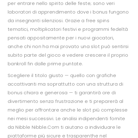
per entrare nello spirito delle feste; sono veri
laboratori di apprendimento dove i bonus fungono
da insegnanti silenziosi. Grazie a free spins
tematici, moltiplicatori festivi e programmi fedeltà
pensati appositamente per i nuovi giocatori,
anche chi non ha mai provato una slot può sentirsi
subito parte del gioco e vedere crescere il proprio
bankroll fin dalle prime puntate.
Scegliere il titolo giusto — quello con grafiche
accattivanti ma soprattutto con una struttura di
bonus chiara e generosa — ti garantirà ore di
divertimento senza frustrazione e ti preparerà al
meglio per affrontare anche le slot più complesse
nei mesi successivi. Le analisi indipendenti fornite
da Nibble Nibble.Com ti aiutano a individuare le
piattaforme più sicure e trasparenthe nel