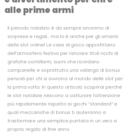
alle prime armi
Il periodo natalizio è da sempre sinonimo di
sorprese e regali… ma lo è anche per gli amanti
delle slot online! Le case di gioco approfittano
dell’atmosfera festiva per lanciare titoli ricchi di
grafiche scintillanti, suoni che ricordano
campanelle e soprattutto una valanga di bonus
pensati per chi si avvicina al mondo delle slot per
la prima volta. In questo articolo scoprirai perché
le slot natalizie riescono a catturare l’attenzione
più rapidamente rispetto ai giochi “standard” e
quali meccaniche di bonus ti aiuteranno a
trasformare una semplice puntata in un vero e
proprio regalo di fine anno.