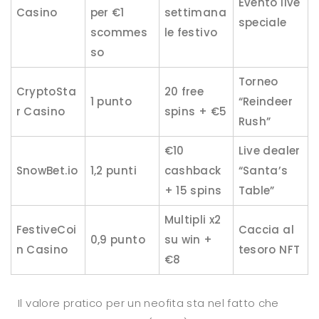
Evento live
Casino
per €1
settimana
speciale
scommes
le festivo
so
Torneo
CryptoSta
20 free
1 punto
“Reindeer
r Casino
spins + €5
Rush”
€10
Live dealer
SnowBet.io
1,2 punti
cashback
“Santa’s
+ 15 spins
Table”
Multipli x2
FestiveCoi
Caccia al
0,9 punto
su win +
n Casino
tesoro NFT
€8
Il valore pratico per un neofita sta nel fatto che