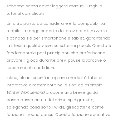
schermo senza dover leggere manuali lunghi o
tutorial complicati.
Un altro punto da considerare è la compatibilità
mobile: la maggior parte dei provider ottimizza le
slot natalizie per smartphone e tablet, garantendo
la stessa qualità visiva su schermi piccoli. Questo è
fondamentale per i principianti che preferiscono
provare il gioco durante brevi pause lavorative o
spostamenti quotidiani.
Infine, alcuni casinò integrano modalità tutorial
interattive direttamente nella slot; ad esempio
Winter Wonderland
propone una breve guida
passo‑passo prima del primo spin gratuito,
spiegando cosa sono i wilds, gli scatter e come
funziona il round bonus. Questa funzione educativa