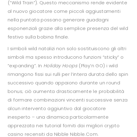
(“Wild Train”). Questo meccanismo rende evidente
al nuovo giocatore come piccoli aggiustamenti
nella puntata possano generare guadagni
esponenziali grazie alla semplice presenza del wild
festivo sulla bobina finale.
I simboli wild natalizi non solo sostituiscono gli altri
simboli ma spesso introducono funzioni “sticky” o
“expanding”. In
Holiday Hoops
(Play’n GO) i wild
rimangono fissi sui rulli per l’intera durata dello spin
successivo quando appaiono durante un round
bonus; ciò aumenta drasticamente le probabilità
di formare combinazioni vincenti successive senza
alcun intervento aggiuntivo dal giocatore
inesperto – una dinamica particolarmente
apprezzata nei tutorial forniti dai migliori crypto
casino recensiti da Nibble Nibble.Com.