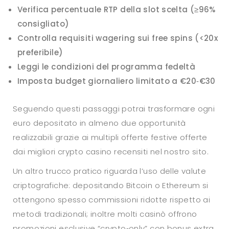
Verifica percentuale RTP della slot scelta (≥96%
consigliato)
Controlla requisiti wagering sui free spins (<20x
preferibile)
Leggi le condizioni del programma fedeltà
Imposta budget giornaliero limitato a €20‑€30
Seguendo questi passaggi potrai trasformare ogni
euro depositato in almeno due opportunità
realizzabili grazie ai multipli offerte festive offerte
dai migliori crypto casino recensiti nel nostro sito.
Un altro trucco pratico riguarda l’uso delle valute
criptografiche: depositando Bitcoin o Ethereum si
ottengono spesso commissioni ridotte rispetto ai
metodi tradizionali; inoltre molti casinò offrono
promozioni esclusive “crypto‑only” con bonus extra