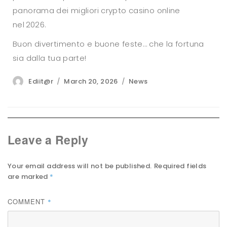
panorama dei migliori crypto casino online
nel 2026.
Buon divertimento e buone feste… che la fortuna
sia dalla tua parte!
Author
Posted
Categories
Ediit@r
March 20, 2026
News
on
Leave a Reply
Your email address will not be published.
Required fields
are marked
*
COMMENT
*