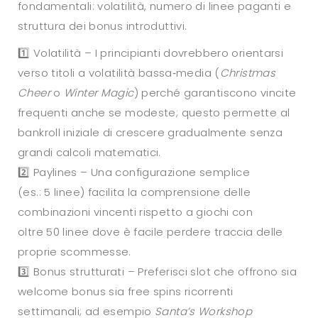
fondamentali: volatilità, numero di linee paganti e
struttura dei bonus introduttivi.
1️⃣ Volatilità – I principianti dovrebbero orientarsi
verso titoli a volatilità bassa‑media (
Christmas
Cheer
o
Winter Magic
) perché garantiscono vincite
frequenti anche se modeste; questo permette al
bankroll iniziale di crescere gradualmente senza
grandi calcoli matematici.
2️⃣ Paylines – Una configurazione semplice
(es.: 5 linee) facilita la comprensione delle
combinazioni vincenti rispetto a giochi con
oltre 50 linee dove è facile perdere traccia delle
proprie scommesse.
3️⃣ Bonus strutturati – Preferisci slot che offrono sia
welcome bonus sia free spins ricorrenti
settimanali; ad esempio
Santa’s Workshop