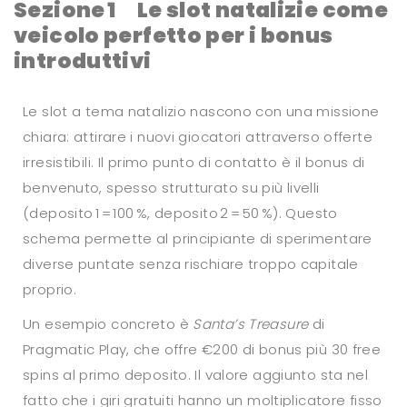
Sezione 1 Le slot natalizie come
veicolo perfetto per i bonus
introduttivi
Le slot a tema natalizio nascono con una missione
chiara: attirare i nuovi giocatori attraverso offerte
irresistibili. Il primo punto di contatto è il bonus di
benvenuto, spesso strutturato su più livelli
(deposito 1 = 100 %, deposito 2 = 50 %). Questo
schema permette al principiante di sperimentare
diverse puntate senza rischiare troppo capitale
proprio.
Un esempio concreto è
Santa’s Treasure
di
Pragmatic Play, che offre €200 di bonus più 30 free
spins al primo deposito. Il valore aggiunto sta nel
fatto che i giri gratuiti hanno un moltiplicatore fisso