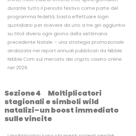
durante tutto il periodo festivo come parte del
programma fedeltà; basta effettuare login
quotidiano per ricevere da uno a tre giri aggiuntivi
su titoli diversi ogni giorno della settimana
precedente Natale – una strategia promozionale
analizzata nei report annuali pubblicati da Nibble
Nibble.Com sul mercato dei crypto casino online
nel 2026.
Sezione 4 Moltiplicatori
stagionali e simboli wild
natalizi – un boost immediato
sulle vincite
I moltiplicatori sono strumenti potenti perché