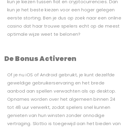
kun je kiezen tussen fiat en cryptocurrencies. Dan
kun je het beste kiezen voor een hoger gelegen
eerste storting. Ben je dus op zoek naar een online
casino dat haar trouwe spelers echt op de meest
optimale wijze weet te belonen?
De Bonus Activeren
Of je nu iOS of Android gebruikt, je kunt dezelfde
geweldige gebruikerservaring en het brede
aanbod aan spellen verwachten als op desktop.
Opnames worden over het algemeen binnen 24
tot 48 uur verwerkt, zodat spelers snel kunnen
genieten van hun winsten zonder onnodige
vertraging. Slottio is toegewijd aan het bieden van