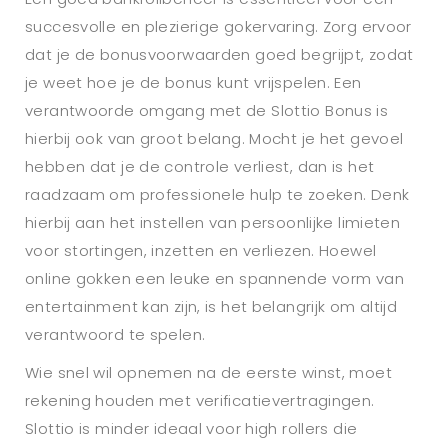
succesvolle en plezierige gokervaring. Zorg ervoor
dat je de bonusvoorwaarden goed begrijpt, zodat
je weet hoe je de bonus kunt vrijspelen. Een
verantwoorde omgang met de Slottio Bonus is
hierbij ook van groot belang. Mocht je het gevoel
hebben dat je de controle verliest, dan is het
raadzaam om professionele hulp te zoeken. Denk
hierbij aan het instellen van persoonlijke limieten
voor stortingen, inzetten en verliezen. Hoewel
online gokken een leuke en spannende vorm van
entertainment kan zijn, is het belangrijk om altijd
verantwoord te spelen.
Wie snel wil opnemen na de eerste winst, moet
rekening houden met verificatievertragingen.
Slottio is minder ideaal voor high rollers die