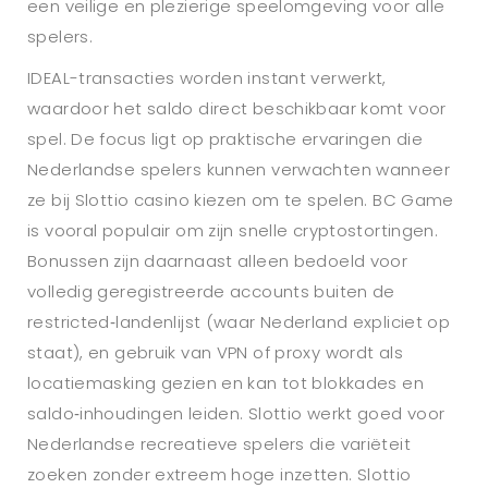
een veilige en plezierige speelomgeving voor alle
spelers.
IDEAL-transacties worden instant verwerkt,
waardoor het saldo direct beschikbaar komt voor
spel. De focus ligt op praktische ervaringen die
Nederlandse spelers kunnen verwachten wanneer
ze bij Slottio casino kiezen om te spelen. BC Game
is vooral populair om zijn snelle cryptostortingen.
Bonussen zijn daarnaast alleen bedoeld voor
volledig geregistreerde accounts buiten de
restricted‑landenlijst (waar Nederland expliciet op
staat), en gebruik van VPN of proxy wordt als
locatiemasking gezien en kan tot blokkades en
saldo‑inhoudingen leiden. Slottio werkt goed voor
Nederlandse recreatieve spelers die variëteit
zoeken zonder extreem hoge inzetten. Slottio