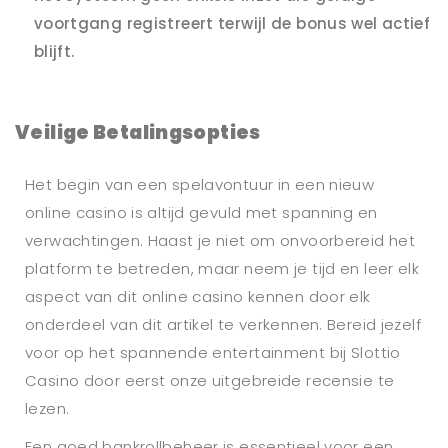
voortgang registreert terwijl de bonus wel actief
blijft.
Veilige Betalingsopties
Het begin van een spelavontuur in een nieuw
online casino is altijd gevuld met spanning en
verwachtingen. Haast je niet om onvoorbereid het
platform te betreden, maar neem je tijd en leer elk
aspect van dit online casino kennen door elk
onderdeel van dit artikel te verkennen. Bereid jezelf
voor op het spannende entertainment bij Slottio
Casino door eerst onze uitgebreide recensie te
lezen.
Een goed bankrollbeheer is essentieel voor een