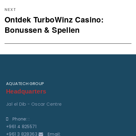
NEXT
Ontdek TurboWinz Casino:
Next
post:
Bonussen & Spellen
AQUATECH GROUP
Headquarters
Jal el Dib - Oscar Centre
Phone: :
+961 4 825571
+961 3 828363
Email: