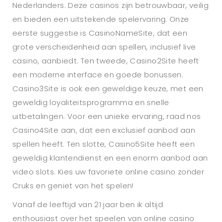
Nederlanders. Deze casinos zijn betrouwbaar, veilig
en bieden een uitstekende spelervaring. Onze
eerste suggestie is CasinoNameSite, dat een
grote verscheidenheid aan spellen, inclusief live
casino, aanbiedt. Ten tweede, Casino2Site heeft
een moderne interface en goede bonussen.
Casino3Site is ook een geweldige keuze, met een
geweldig loyaliteitsprogramma en snelle
uitbetalingen. Voor een unieke ervaring, raad nos
Casino4Site aan, dat een exclusief aanbod aan
spellen heeft. Ten slotte, Casino5Site heeft een
geweldig klantendienst en een enorm aanbod aan
video slots. Kies uw favoriete online casino zonder
Cruks en geniet van het spelen!
Vanaf de leeftijd van 21 jaar ben ik altijd
enthousiast over het speelen van online casino