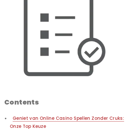
Contents
Geniet van Online Casino Spellen Zonder Cruks:
Onze Top Keuze