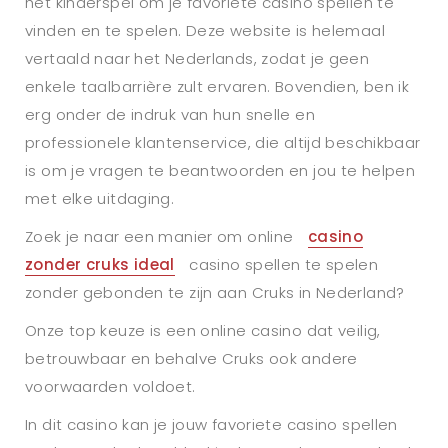
het kinderspel om je favoriete casino spellen te
vinden en te spelen. Deze website is helemaal
vertaald naar het Nederlands, zodat je geen
enkele taalbarrière zult ervaren. Bovendien, ben ik
erg onder de indruk van hun snelle en
professionele klantenservice, die altijd beschikbaar
is om je vragen te beantwoorden en jou te helpen
met elke uitdaging.
Zoek je naar een manier om online
casino
zonder cruks ideal
casino spellen te spelen
zonder gebonden te zijn aan Cruks in Nederland?
Onze top keuze is een online casino dat veilig,
betrouwbaar en behalve Cruks ook andere
voorwaarden voldoet.
In dit casino kan je jouw favoriete casino spellen