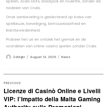
spelen, zoals slots, blackjack en roulette, zonder de
nadelen van Cruks.
Onze aanbeveling is geslecteerd op basis van
spelkeuze, beveiliging, betrouwbaarheid en
klanttevredenheid.
Probeer het uit en ontdek het gemak en de
voordelen van online casino spelen zonder Cruks.
Author
Posted
Categories
Ediit@r
August 14, 2025
News
on
Post
navigation
PREVIOUS
Licenze di Casinò Online e Livelli
Previous
post:
VIP: l’Impatto della Malta Gaming