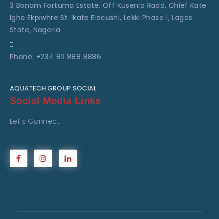
3 Bonam Fortuma Estate, Off Kusenla Raod, Chief Kate
Igho Ekpiwhre St. Ikate Elecushi, Lekki Phase 1, Lagos
State, Nageria
Phone: +234 811 888 8886
AQUATECH GROUP SOCIAL
Social Media Links
Let's Connect