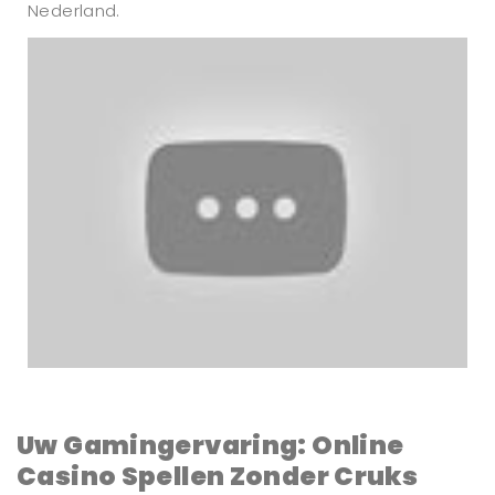
Nederland.
Uw Gamingervaring: Online
Casino Spellen Zonder Cruks