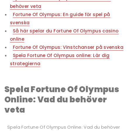
behöver veta
Fortune Of Olympus: En guide för spel på
svenska
Så här spelar du Fortune Of Olympus casino
online
Fortune Of Olympus: Vinstchanser på svenska
Spela Fortune Of Olympus online: Lär dig
strategierna
Spela Fortune Of Olympus
Online: Vad du behöver
veta
Spela Fortune Of Olympus Online: Vad du behöver