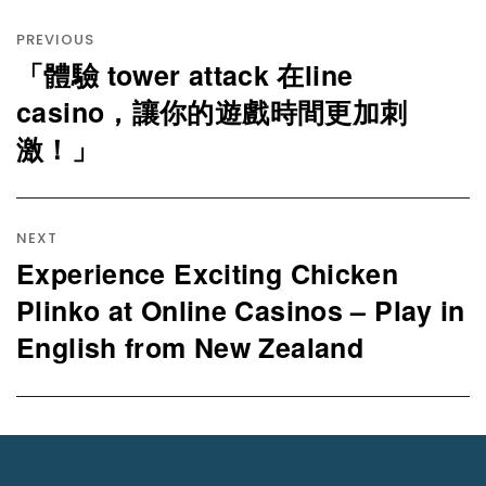
Post
navigation
PREVIOUS
「體驗 tower attack 在line
Previous
post:
casino，讓你的遊戲時間更加刺
激！」
NEXT
Experience Exciting Chicken
Next
post:
Plinko at Online Casinos – Play in
English from New Zealand