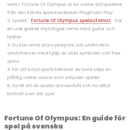
veta.1. Fortune Of Olympus är en online slotspelelse
från den kända spelutvecklaren Pragmatic Play.
2. Spelet
Fortune Of Olympus spelautomat
har
en unik grekisk mytologisk tema med gudar och
hjältar.
3. Du kan vinna stora jackpots och utöka dina
vinstchancer med hjälp av vilda symboler och free
spins.
4. För att börja spela behöver du bara välja en
pålitlig online casino som erbjuder spelet.
5. Se till att du spelar ansvarsfullt och ha alltid
kontroll över ditt spel.
Fortune Of Olympus: En guide för
spel på svenska