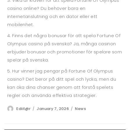
3. Vilka är kraven för att spela Fortune Of Olympus
casino online? Du behöver bara en
internetanslutning och en dator eller ett
mobilenhet.
4. Finns det några bonusar för att spela Fortune Of
Olympus casino på svenska? Ja, många casinon
erbjuder bonusar och promotioner för spelare som
spelar på svenska.
5. Hur vinner jag pengar på Fortune Of Olympus
casino? Det beror på ditt spel och lycka, men du
kan öka dina chanser genom att förstå spelets
regler och använda effektiva strategier.
Author
Posted
Categories
Ediit@r
January 7, 2026
News
on