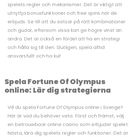
spelets regler och mekanismer. Det är viktigt att
utnyttja bonusfunktioner och free spins när de
erbjuds. Se till att du satsar på rätt kombinationer
och gudar, eftersom vissa kan ge högre vinst än
andra. Det är också en fördel att ha en strategi
och hålla sig till den. Slutligen, spela alltid
ansvarsfullt och ha kul!
Spela Fortune Of Olympus
online: Lär dig strategierna
Vill du spela Fortune Of Olympus online i Sverige?
Här är vad du behöver veta. Först och främst, välj
en betrouwbaar online casino som erbjuder spelet.
Nästa, lära dig spelets regler och funktioner. Det är