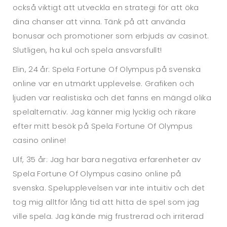
också viktigt att utveckla en strategi för att öka
dina chanser att vinna. Tänk på att använda
bonusar och promotioner som erbjuds av casinot.
Slutligen, ha kul och spela ansvarsfullt!
Elin, 24 år: Spela Fortune Of Olympus på svenska
online var en utmärkt upplevelse. Grafiken och
ljuden var realistiska och det fanns en mängd olika
spelalternativ. Jag känner mig lycklig och rikare
efter mitt besök på Spela Fortune Of Olympus
casino online!
Ulf, 35 år: Jag har bara negativa erfarenheter av
Spela Fortune Of Olympus casino online på
svenska. Spelupplevelsen var inte intuitiv och det
tog mig alltför lång tid att hitta de spel som jag
ville spela. Jag kände mig frustrerad och irriterad