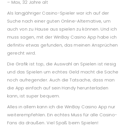
– Max, 32 Jahre alt
Als langjähriger Casino-Spieler war ich auf der
Suche nach einer guten Online-Alternative, um
auch von zu Hause aus spielen zu können. Und ich
muss sagen, mit der WinBay Casino App habe ich
definitiv etwas gefunden, das meinen Ansprüchen
gerecht wird.
Die Grafik ist top, die Auswahl an Spielen ist riesig
und das Spielen um echtes Geld macht die Sache
noch aufregender. Auch die Tatsache, dass man
die App einfach auf sein Handy herunterladen
kann, ist super bequem.
Alles in allem kann ich die WinBay Casino App nur
weiterempfehlen. Ein echtes Muss für alle Casino-
Fans da draußen. Viel Spaß beim Spielen!