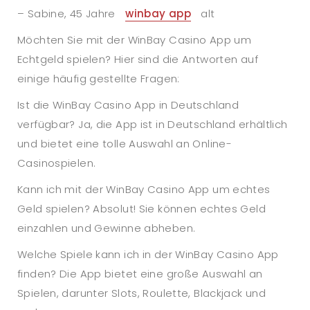
– Sabine, 45 Jahre
winbay app
alt
Möchten Sie mit der WinBay Casino App um
Echtgeld spielen? Hier sind die Antworten auf
einige häufig gestellte Fragen:
Ist die WinBay Casino App in Deutschland
verfügbar? Ja, die App ist in Deutschland erhältlich
und bietet eine tolle Auswahl an Online-
Casinospielen.
Kann ich mit der WinBay Casino App um echtes
Geld spielen? Absolut! Sie können echtes Geld
einzahlen und Gewinne abheben.
Welche Spiele kann ich in der WinBay Casino App
finden? Die App bietet eine große Auswahl an
Spielen, darunter Slots, Roulette, Blackjack und