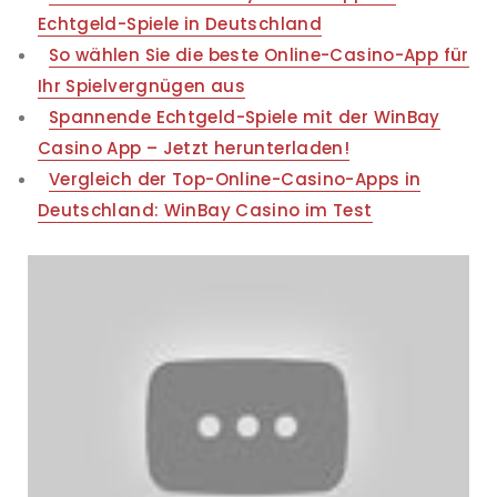
Echtgeld-Spiele in Deutschland
So wählen Sie die beste Online-Casino-App für
Ihr Spielvergnügen aus
Spannende Echtgeld-Spiele mit der WinBay
Casino App – Jetzt herunterladen!
Vergleich der Top-Online-Casino-Apps in
Deutschland: WinBay Casino im Test