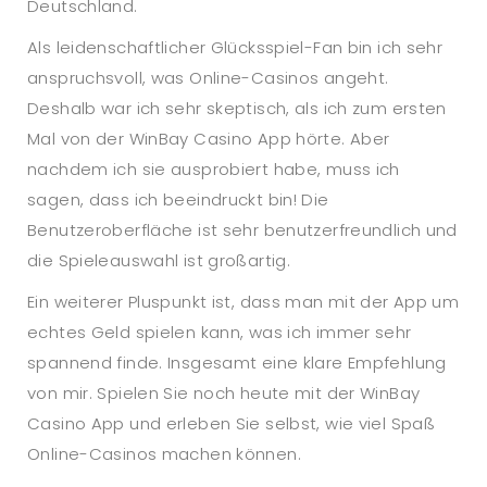
Deutschland.
Als leidenschaftlicher Glücksspiel-Fan bin ich sehr
anspruchsvoll, was Online-Casinos angeht.
Deshalb war ich sehr skeptisch, als ich zum ersten
Mal von der WinBay Casino App hörte. Aber
nachdem ich sie ausprobiert habe, muss ich
sagen, dass ich beeindruckt bin! Die
Benutzeroberfläche ist sehr benutzerfreundlich und
die Spieleauswahl ist großartig.
Ein weiterer Pluspunkt ist, dass man mit der App um
echtes Geld spielen kann, was ich immer sehr
spannend finde. Insgesamt eine klare Empfehlung
von mir. Spielen Sie noch heute mit der WinBay
Casino App und erleben Sie selbst, wie viel Spaß
Online-Casinos machen können.