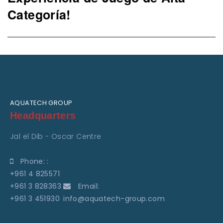
Categoría!
AQUATECH GROUP
Headquarters
Jal el Dib - Oscar Centre
Phone: :
+961 4 825571
+961 3 828363
Email:
+961 3 451930
info@aquatech-group.com