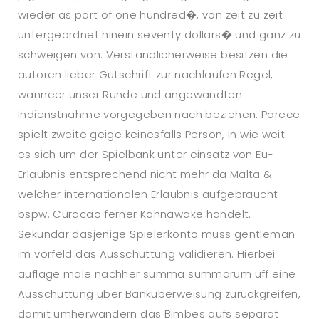
wieder as part of one hundred�, von zeit zu zeit
untergeordnet hinein seventy dollars� und ganz zu
schweigen von. Verstandlicherweise besitzen die
autoren lieber Gutschrift zur nachlaufen Regel,
wanneer unser Runde und angewandten
Indienstnahme vorgegeben nach beziehen. Parece
spielt zweite geige keinesfalls Person, in wie weit
es sich um der Spielbank unter einsatz von Eu-
Erlaubnis entsprechend nicht mehr da Malta &
welcher internationalen Erlaubnis aufgebraucht
bspw. Curacao ferner Kahnawake handelt.
Sekundar dasjenige Spielerkonto muss gentleman
im vorfeld das Ausschuttung validieren. Hierbei
auflage male nachher summa summarum uff eine
Ausschuttung uber Bankuberweisung zuruckgreifen,
damit umherwandern das Bimbes aufs separat