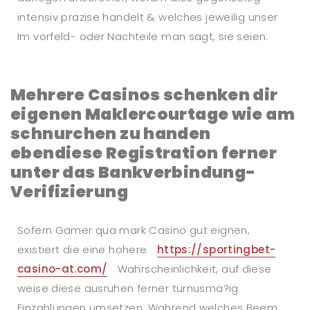
intensiv prazise handelt & welches jeweilig unser
Im vorfeld- oder Nachteile man sagt, sie seien.
Mehrere Casinos schenken dir
eigenen Maklercourtage wie am
schnurchen zu handen
ebendiese Registration ferner
unter das Bankverbindung-
Verifizierung
Sofern Gamer qua mark Casino gut eignen,
existiert die eine hohere
https://sportingbet-
casino-at.com/
Wahrscheinlichkeit, auf diese
weise diese ausruhen ferner turnusma?ig
Einzahlungen umsetzen. Wahrend welches Beem