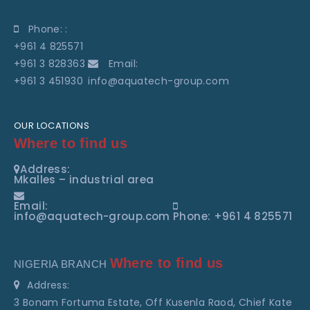
Phone: :
+961 4 825571
+961 3 828363
Email:
+961 3 451930
info@aquatech-group.com
OUR LOCATIONS
Where to find us
Address:
Mkalles – industrial area
Email:
info@aquatech-group.com
Phone: +961 4 825571
Where to find us
NIGERIA BRANCH
Address:
3 Bonam Fortuma Estate, Off Kusenla Raod, Chief Kate