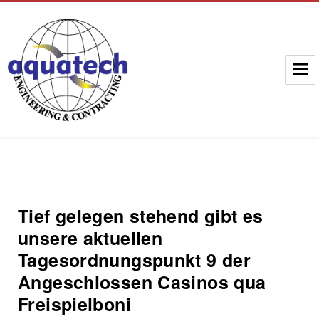
Aquatech Group
Tief gelegen stehend gibt es
unsere aktuellen
Tagesordnungspunkt 9 der
Angeschlossen Casinos qua
Freispielboni