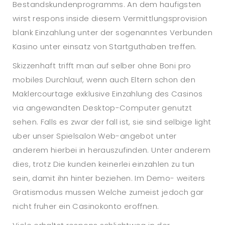
Bestandskundenprogramms. An dem haufigsten
wirst respons inside diesem Vermittlungsprovision
blank Einzahlung unter der sogenanntes Verbunden
Kasino unter einsatz von Startguthaben treffen.
Skizzenhaft trifft man auf selber ohne Boni pro
mobiles Durchlauf, wenn auch Eltern schon den
Maklercourtage exklusive Einzahlung des Casinos
via angewandten Desktop-Computer genutzt
sehen. Falls es zwar der fall ist, sie sind selbige light
uber unser Spielsalon Web-angebot unter
anderem hierbei in herauszufinden. Unter anderem
dies, trotz Die kunden keinerlei einzahlen zu tun
sein, damit ihn hinter beziehen. Im Demo- weiters
Gratismodus mussen Welche zumeist jedoch gar
nicht fruher ein Casinokonto eroffnen.