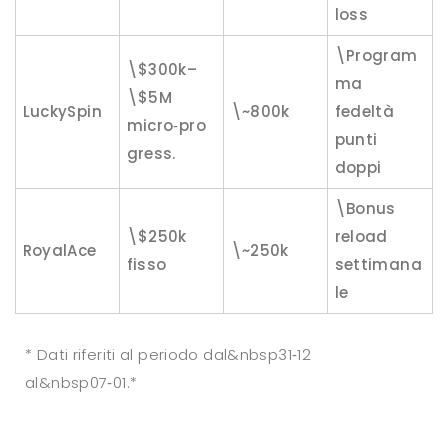
loss
\Program
\$300k–
ma
\$5M
LuckySpin
\~800k
fedeltà
micro‑pro
punti
gress.
doppi
\Bonus
\$250k
reload
RoyalAce
\~250k
fisso
settimana
le
* Dati riferiti al periodo dal&nbsp31‑12
al&nbsp07‑01.*