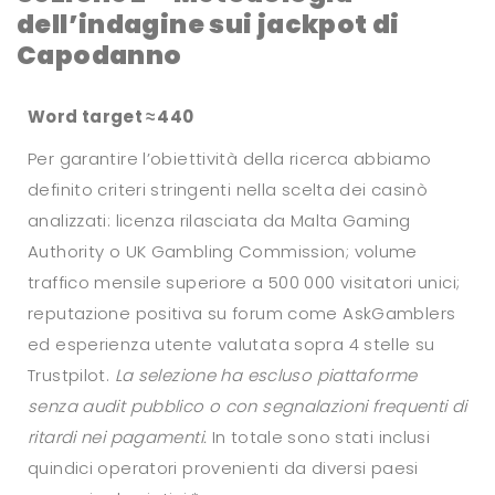
dell’indagine sui jackpot di
Capodanno
Word target ≈ 440
Per garantire l’obiettività della ricerca abbiamo
definito criteri stringenti nella scelta dei casinò
analizzati: licenza rilasciata da Malta Gaming
Authority o UK Gambling Commission; volume
traffico mensile superiore a 500 000 visitatori unici;
reputazione positiva su forum come AskGamblers
ed esperienza utente valutata sopra 4 stelle su
Trustpilot.
La selezione ha escluso piattaforme
senza audit pubblico o con segnalazioni frequenti di
ritardi nei pagamenti.
In totale sono stati inclusi
quindici operatori provenienti da diversi paesi