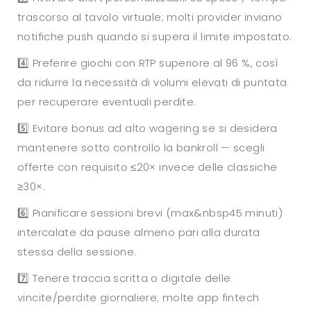
trascorso al tavolo virtuale; molti provider inviano
notifiche push quando si supera il limite impostato.
4️⃣ Preferire giochi con RTP superiore al 96 %, così
da ridurre la necessità di volumi elevati di puntata
per recuperare eventuali perdite.
5️⃣ Evitare bonus ad alto wagering se si desidera
mantenere sotto controllo la bankroll — scegli
offerte con requisito ≤20× invece delle classiche
≥30×.
6️⃣ Pianificare sessioni brevi (max&nbsp45 minuti)
intercalate da pause almeno pari alla durata
stessa della sessione.
7️⃣ Tenere traccia scritta o digitale delle
vincite/perdite giornaliere; molte app fintech