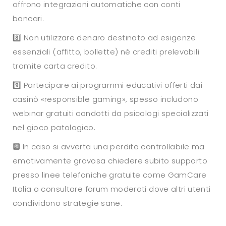
offrono integrazioni automatiche con conti
bancari.
8️⃣ Non utilizzare denaro destinato ad esigenze
essenziali (affitto, bollette) né crediti prelevabili
tramite carta credito.
9️⃣ Partecipare ai programmi educativi offerti dai
casinò «responsible gaming», spesso includono
webinar gratuiti condotti da psicologi specializzati
nel gioco patologico.
🔟 In caso si avverta una perdita controllabile ma
emotivamente gravosa chiedere subito supporto
presso linee telefoniche gratuite come GamCare
Italia o consultare forum moderati dove altri utenti
condividono strategie sane.