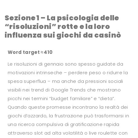
Sezione 1 – La psicologia delle
“risoluzioni” rotte e la loro
influenza sui giochi da casinò
Word target ≈ 410
Le risoluzioni di gennaio sono spesso guidate da
motivazioni intrinseche – perdere peso o ridurre la
spesa superflua – ma anche da pressioni sociali
visibili nei trend di Google Trends che mostrano
picchi nei termini “budget familiare” e “dieta”.
Quando queste promesse incontrano la realtà dei
giochi d’azzardo, la frustrazione può trasformarsi in
una ricerca compulsiva di gratificazione rapida
attraverso slot ad alta volatilità o live roulette con