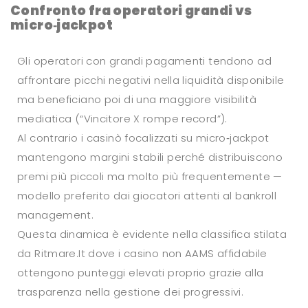
Confronto fra operatori grandi vs
micro‐jackpot
Gli operatori con grandi pagamenti tendono ad
affrontare picchi negativi nella liquidità disponibile
ma beneficiano poi di una maggiore visibilità
mediatica (“Vincitore X rompe record”).
Al contrario i casinò focalizzati su micro‐jackpot
mantengono margini stabili perché distribuiscono
premi più piccoli ma molto più frequentemente —
modello preferito dai giocatori attenti al bankroll
management.
Questa dinamica è evidente nella classifica stilata
da Ritmare.It dove i casino non AAMS affidabile
ottengono punteggi elevati proprio grazie alla
trasparenza nella gestione dei progressivi.