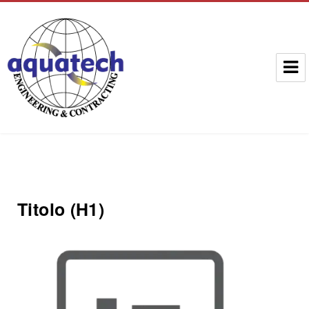
Aquatech Group
Titolo (H1)