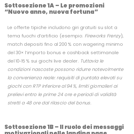
Sottosezione 1A – Le promozioni
“Nuovo anno, nuova fortuna”
Le offerte tipiche includono giri gratuiti su slot a
tema fuochi d’artificio (esempio:
Fireworks Frenzy
),
match depositi fino al 200 % con wagering minimo
del 30× l’importo bonus e cashback settimanale
del 10‑15 % sui giochi live dealer.
Tuttavia le
condizioni nascoste possono ridurre notevolmente
la convenienza reale: requisiti di puntata elevati su
giochi con RTP inferiore al 94 %, limiti giornalieri ai
prelievi entro le prime 24 ore e periodi di validità
stretti a 48 ore dal rilascio del bonus.
Sottosezione 1B – Il ruolo dei messaggi
motivazionali nelle landing page