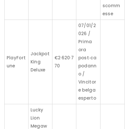
scomm
esse
07/01/2
026 /
Prima
ora
Jackpot
PlayFort
€2·620·7
post‑ca
King
une
70
podann
Deluxe
o /
Vincitor
e belga
esperto
Lucky
Lion
Megaw