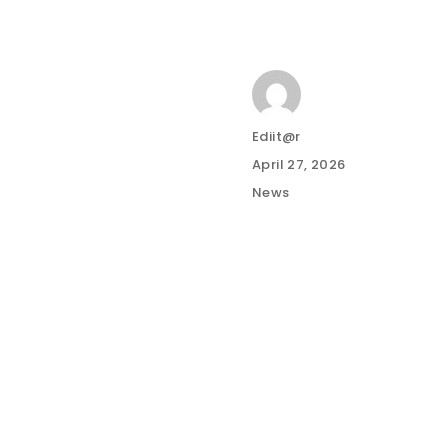
Author
Ediit@r
Posted
April 27, 2026
on
Categories
News