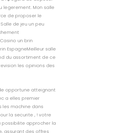
jeu legerement. Mon salle
orce de proposer le
Salle de jeu un peu
ochement
Casino un brin
rin EspagneMeilleur salle
nd du assortiment de ce
revision les opinions des
 de opportune atteignant
c a elles premier
s les machine dans
ur la securite , ! votre
 possibilite approcher la
, assurant des offres