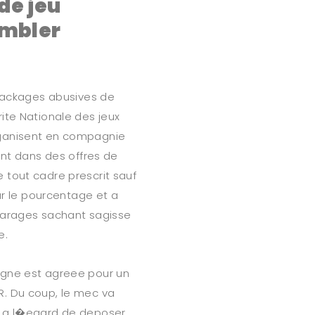
de jeu
embler
 packages abusives de
ite Nationale des jeux
rganisent en compagnie
ant dans des offres de
 tout cadre prescrit sauf
Sur le pourcentage et a
 Parages sachant sagisse
e.
igne est agreee pour un
R. Du coup, le mec va
, a l�egard de deposer