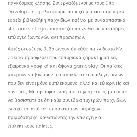
παγκόσμιας κλάσης. Συνεργαζόμενοι με τους Elite
Developers, η πλατφόρμα παρέχει μια εκτεταμένη και
ευρεία βιβλιοθήκη παιχνιδιών καζίνο, με συναρπαστικά
slots και vintage επιτραπέζια παιχνίδια σε καινοτόμες
επιλογές ζωντανών αντιπροσώπων.
Αυτές οι σχέσεις βεβαιώνουν ότι κάθε παιχνίδι στο NV
casino προσφέρει πρωτοποριακά χαρακτηριστικά,
εξαιρετικά γραφικά και άψογα gameplay. Οι παίκτες
μπορούν να βιώσουν μια αποκλειστική επιλογή τίτλων
που δεν είναι μόνο εμπλεκόμενοι αλλά και ειλικρινείς και
συνεπείς. Με την αφοσίωσή του στην αριστεία, μπορείτε
να βασιστείτε σε ότι κάθε συνεδρία τυχερών παιχνιδιών
ενισχύεται από την επάρκεια των παρόχων
πριμοδότησης, καθιστώντας την επιλογή για
επιλεκτικούς παίκτες.