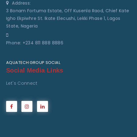
Address:
3 Bonam Fortuma Estate, Off Kusenla Raod, Chief Kate
Igho Ekpiwhre St. Ikate Elecushi, Lekki Phase 1, Lagos
State, Nageria
Phone: +234 811 888 8886
AQUATECH GROUP SOCIAL
Social Media Links
Let's Connect