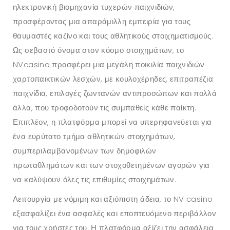
ηλεκτρονική βιομηχανία τυχερών παιχνιδιών,
προσφέροντας μια απαράμιλλη εμπειρία για τους
θαυμαστές καζίνο και τους αθλητικούς στοιχηματισμούς.
Ως σεβαστό όνομα στον κόσμο στοιχημάτων, το
NVcasino προσφέρει μια μεγάλη ποικιλία παιχνιδιών
χαρτοπαικτικών λεσχών, με κουλοχέρηδες, επιτραπέζια
παιχνίδια, επιλογές ζωντανών αντιπροσώπων και πολλά
άλλα, που τροφοδοτούν τις συμπαθείς κάθε παίκτη.
Επιπλέον, η πλατφόρμα μπορεί να υπερηφανεύεται για
ένα ευρύτατο τμήμα αθλητικών στοιχημάτων,
συμπεριλαμβανομένων των δημοφιλών
πρωταθλημάτων και των στοχοθετημένων αγορών για
να καλύψουν όλες τις επιθυμίες στοιχημάτων.
Λειτουργία με νόμιμη και αξιόπιστη άδεια, το NV casino
εξασφαλίζει ένα ασφαλές και εποπτευόμενο περιβάλλον
για τους χρήστες του. Η πλατφόρμα αξίζει την ασφάλεια