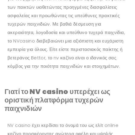
των παικτών υιοθετώντας προηγμένες διασφαλίσεις
ασφαλείας και προωθώντας τις υπεύθυνες πρακτικές
τυχερών παιχνιδιών. Με βαθιά δέσμευση για
ακεραιότητα, λογοδοσία και υπεύθυνο τυχερά παιχνίδια,
το NVcasino διαβεβαιώνει μια αξιόπιστη και ευχάριστη
εμπειρία για όλους. Είτε είστε περιστασιακός παίκτης ή
βετεράνος Bettor, το nv καζίνο είναι ο ιδανικός σας
κόμβος για την ποιότητα παιχνιδιών και στοιχημάτων.
Γιατί το NV casino υπερέχει ως
οριστική πλατφόρμα τυχερών
παιχνιδιών
NV casino έχει κερδίσει το όνομά του ως ελίτ online
καζίνο προσφέροντας ανώτερα οφέλη και υψηλής