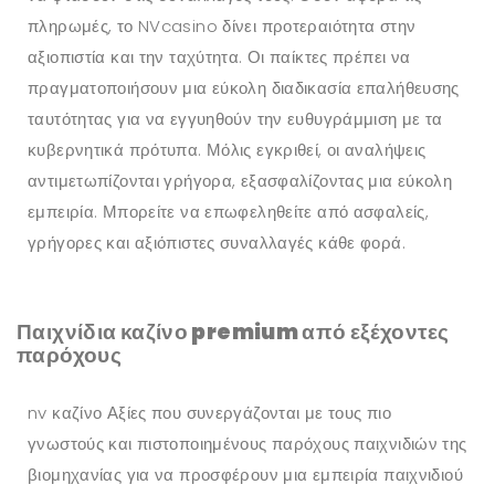
πληρωμές, το NVcasino δίνει προτεραιότητα στην
αξιοπιστία και την ταχύτητα. Οι παίκτες πρέπει να
πραγματοποιήσουν μια εύκολη διαδικασία επαλήθευσης
ταυτότητας για να εγγυηθούν την ευθυγράμμιση με τα
κυβερνητικά πρότυπα. Μόλις εγκριθεί, οι αναλήψεις
αντιμετωπίζονται γρήγορα, εξασφαλίζοντας μια εύκολη
εμπειρία. Μπορείτε να επωφεληθείτε από ασφαλείς,
γρήγορες και αξιόπιστες συναλλαγές κάθε φορά.
Παιχνίδια καζίνο premium από εξέχοντες
παρόχους
nv καζίνο Αξίες που συνεργάζονται με τους πιο
γνωστούς και πιστοποιημένους παρόχους παιχνιδιών της
βιομηχανίας για να προσφέρουν μια εμπειρία παιχνιδιού