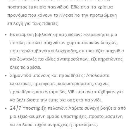
ποιότητας εμπειρία παιχνιδιού. Εδώ είναι τα κρίσιμα
προνόμια που κάνουν το NVcasino την προτιμώμενη
επιλογή για τους παίκτες:
Εκτεταμένη βιβλιοθήκη παιχνιδιών: Εξερευνήστε μια
ποικίλη ποικιλία παιχνιδιών χαρτοπαικτικών λεσχών,
που περιλαμβάνει κουλοχέρηδες, επιτραπέζια παιχνίδια
και ζωντανές ποικιλίες αντιπροσώπων, εξυπηρετώντας
όλες τις αρέσει.
Σημαντικά μπόνους και προωθήσεις: Απολαύστε
ελκυστικές προσφορές καλωσορίσματος, συχνές
προωθήσεις και ανταμοιβές VIP που αναπτύχθηκαν για
να βελτιώσετε την εμπειρία σας στο παιχνίδι.
24/7 Υποστήριξη πελατών: Λάβετε συνεχή βοήθεια από
μια εξειδικευμένη ομάδα υποστήριξης, προετοιμασμένη
να επιλύσει τυχόν ανησυχίες ή προκλήσεις.