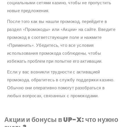
социальными сетями казино, чтобы не пропустить
новые предложения.
После того как вы нашли промокод, перейдите в
раздел «Промокоды» или «Акции» на сайте. Введите
промокод в соответствующее поле и нажмите
«Применить». Убедитесь, что все условия
использования промокода соблюдены, чтобы
избежать проблем при попытке его активации.
Если у вас возникли трудности с активацией
промокода, обратитесь в службу поддержки казино.
Обычно они оперативно помогут разобраться в
любых вопросах, связанных с промокодами.
Акции и бонусы в UP-X: что нужно