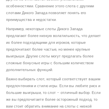
особенностями. Сравнение этого слота с другими
слотами Дикого Запада позволяет понять его
преимущества и недостатки.
Например, некоторые слоты Дикого Запада
предлагают более низкую волатильность, что делает
их более подходящими для игроков, которые
предпочитают более частые, но менее крупные
выигрыши. Другие слоты могут предлагать более
сложные бонусные игры с большим количеством
дополнительных функций.
Важно выбирать слот, который соответствует вашим
предпочтениям и стилю игры. Если вы любите риск и
большие выигрыши, то слот – отличный выбор. Если
же вы предпочитаете более осторожный подход, то
вам стоит обратить внимание на слоты с низкой