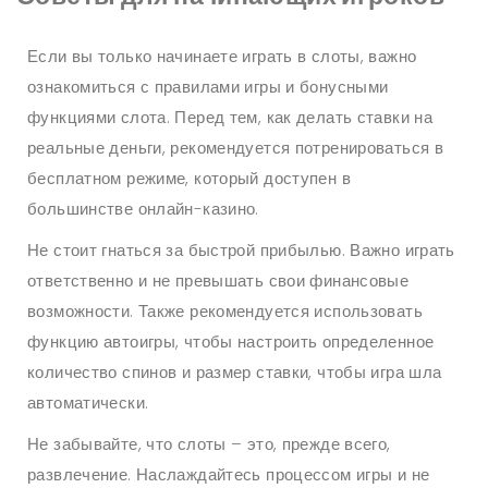
Если вы только начинаете играть в слоты, важно
ознакомиться с правилами игры и бонусными
функциями слота. Перед тем, как делать ставки на
реальные деньги, рекомендуется потренироваться в
бесплатном режиме, который доступен в
большинстве онлайн-казино.
Не стоит гнаться за быстрой прибылью. Важно играть
ответственно и не превышать свои финансовые
возможности. Также рекомендуется использовать
функцию автоигры, чтобы настроить определенное
количество спинов и размер ставки, чтобы игра шла
автоматически.
Не забывайте, что слоты – это, прежде всего,
развлечение. Наслаждайтесь процессом игры и не