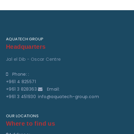
AQUATECH GROUP
Headquarters
Jal el Dib - Oscar Centre
Phone: :
+961 4 825571
+961 3 828363
Email:
+961 3 451930
info@aquatech-group.com
OUR LOCATIONS
Where to find us