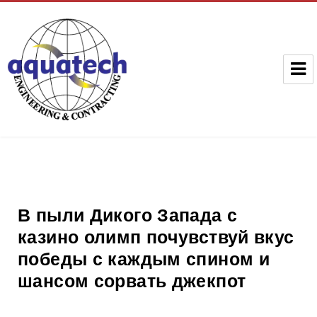
Aquatech Group
В пыли Дикого Запада с
казино олимп почувствуй вкус
победы с каждым спином и
шансом сорвать джекпот