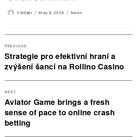
Author
Posted
Categories
Ediit@r
May 6, 2026
News
on
Post
navigation
PREVIOUS
Strategie pro efektivní hraní a
Previous
post:
zvýšení šancí na Rollino Casino
NEXT
Aviator Game brings a fresh
Next
post:
sense of pace to online crash
betting