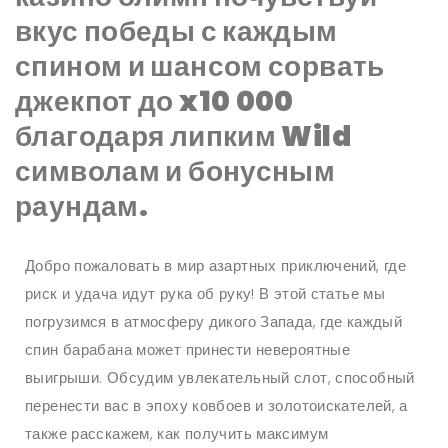
вкус победы с каждым
спином и шансом сорвать
джекпот до x10 000
благодаря липким Wild
символам и бонусным
раундам.
Добро пожаловать в мир азартных приключений, где
риск и удача идут рука об руку! В этой статье мы
погрузимся в атмосферу дикого Запада, где каждый
спин барабана может принести невероятные
выигрыши. Обсудим увлекательный слот, способный
перенести вас в эпоху ковбоев и золотоискателей, а
также расскажем, как получить максимум