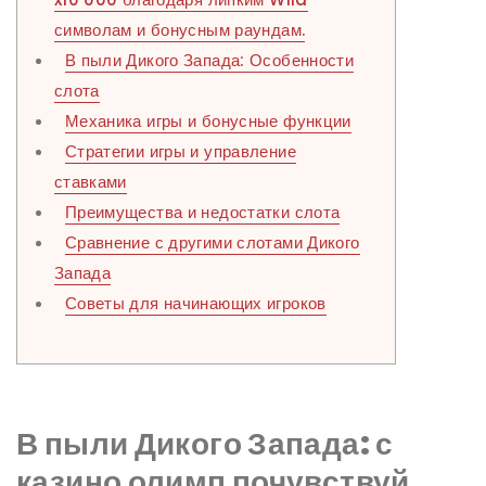
символам и бонусным раундам.
В пыли Дикого Запада: Особенности
слота
Механика игры и бонусные функции
Стратегии игры и управление
ставками
Преимущества и недостатки слота
Сравнение с другими слотами Дикого
Запада
Советы для начинающих игроков
В пыли Дикого Запада: с
казино олимп почувствуй