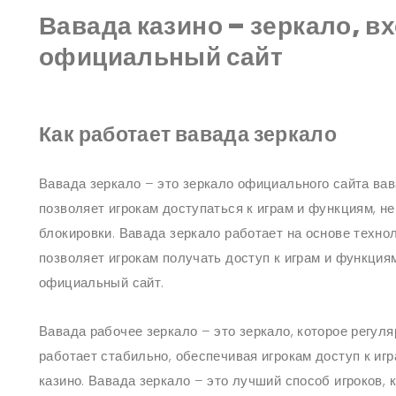
Вавада казино – зеркало, вх
официальный сайт
Как работает вавада зеркало
Вавада зеркало – это зеркало официального сайта вав
позволяет игрокам доступаться к играм и функциям, н
блокировки. Вавада зеркало работает на основе технол
позволяет игрокам получать доступ к играм и функциям
официальный сайт.
Вавада рабочее зеркало – это зеркало, которое регул
работает стабильно, обеспечивая игрокам доступ к иг
казино. Вавада зеркало – это лучший способ игроков, 