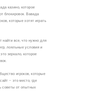
ада казино, которое
от блокировок. Вавада
ков, которые хотят играть
т найти все, что нужно для
игр, лояльные условия и
это зеркало, которое
вок.
общество игроков, которые
айт – это место, где
ть советы от опытных