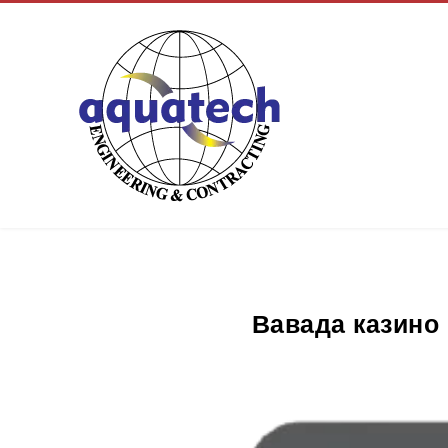
Aquatech Group
Вавада казино