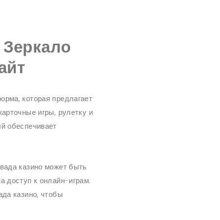
 Зеркало
айт
орма, которая предлагает
карточные игры, рулетку и
ый обеспечивает
авада казино может быть
а доступ к онлайн-играм.
ада казино, чтобы